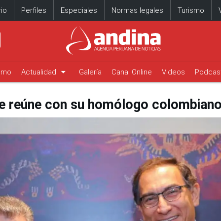
io
Perfiles
Especiales
Normas legales
Turismo
arrow_drop_down
timo
Actualidad
Galería
Canal Online
Videos
Podcas
se reúne con su homólogo colombian