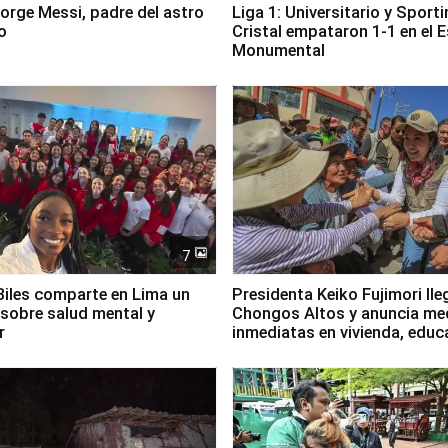
Jorge Messi, padre del astro
Liga 1: Universitario y Sport
o
Cristal empataron 1-1 en el 
Monumental
7
iles comparte en Lima un
Presidenta Keiko Fujimori lle
sobre salud mental y
Chongos Altos y anuncia me
r
inmediatas en vivienda, educ
salud y empleo