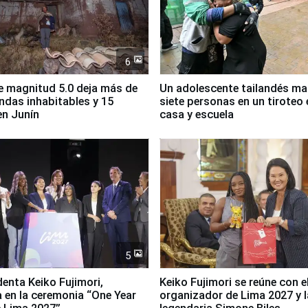
6
 magnitud 5.0 deja más de
Un adolescente tailandés ma
endas inhabitables y 15
siete personas en un tiroteo 
en Junín
casa y escuela
5
denta Keiko Fujimori,
Keiko Fujimori se reúne con e
a en la ceremonia “One Year
organizador de Lima 2027 y l