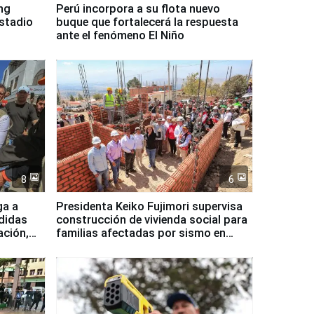
ing
Perú incorpora a su flota nuevo
Estadio
buque que fortalecerá la respuesta
ante el fenómeno El Niño
8
6
ga a
Presidenta Keiko Fujimori supervisa
didas
construcción de vivienda social para
ación,
familias afectadas por sismo en
Junín