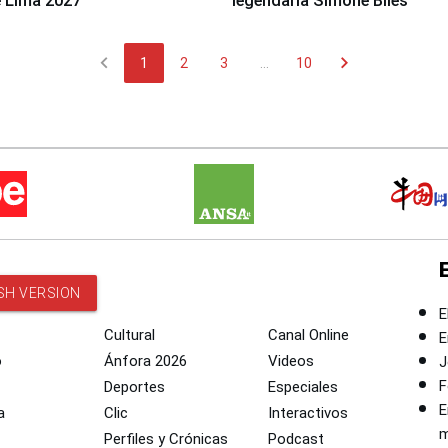
 Lima 2027”
legendaria Simone Biles
chevron_left
chevron_right
1
2
3
...
10
SH VERSION
E
Cultural
Canal Online
E
o
Ánfora 2026
Videos
J
F
Deportes
Especiales
E
a
Clic
Interactivos
m
Perfiles y Crónicas
Podcast