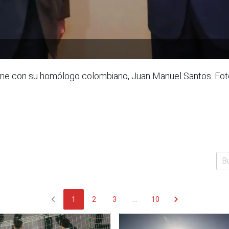
eúne con su homólogo colombiano, Juan Manuel Santos. Fo
chevron_left
chevron_right
1
2
3
...
10