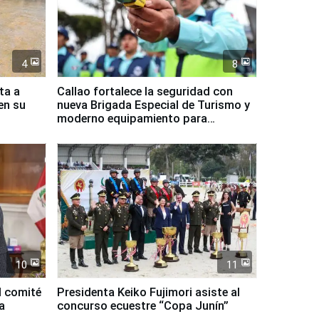
4
8
ta a
Callao fortalece la seguridad con
en su
nueva Brigada Especial de Turismo y
moderno equipamiento para
Serenazgo
10
11
l comité
Presidenta Keiko Fujimori asiste al
a
concurso ecuestre “Copa Junín”