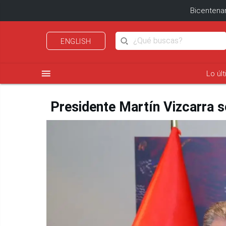
Bicentenar
ENGLISH
menu
Lo úl
Presidente Martín Vizcarra 