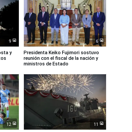
9
6
osta y
Presidenta Keiko Fujimori sostuvo
tos
reunión con el fiscal de la nación y
ministros de Estado
12
11