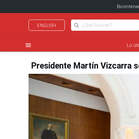
Bicentenar
ENGLISH
menu
Lo úl
Presidente Martín Vizcarra 