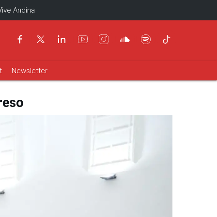
Vive Andina
t
Newsletter
reso