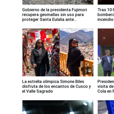
Gobierno de la presidenta Fujimori
Tras 10 
recupera geomallas sin uso para
bomberos
proteger Santa Eulalia ante
incendio
Fenómeno El Niño
Santiago
7
La estrella olímpica Simone Biles
Presiden
disfruta de los encantos de Cusco y
visita d
el Valle Sagrado
Cola en