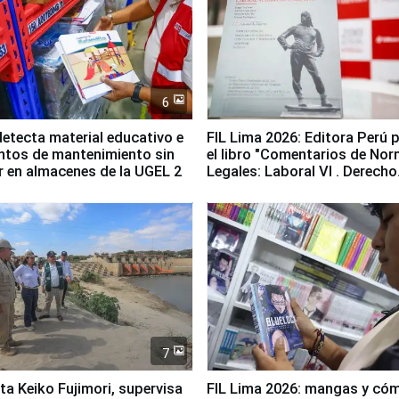
6
etecta material educativo e
FIL Lima 2026: Editora Perú 
ntos de mantenimiento sin
el libro "Comentarios de No
ir en almacenes de la UGEL 2
Legales: Laboral Vl . Derecho
Colectivo"
7
ta Keiko Fujimori, supervisa
FIL Lima 2026: mangas y có