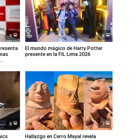
9
8
presenta
El mundo mágico de Harry Potter
rmas
presente en la FIL Lima 2026
8
7
mics
Hallazgo en Cerro Mayal revela