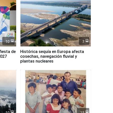
10
7
fiesta de
Histórica sequía en Europa afecta
2027
cosechas, navegación fluvial y
plantas nucleares
10
15