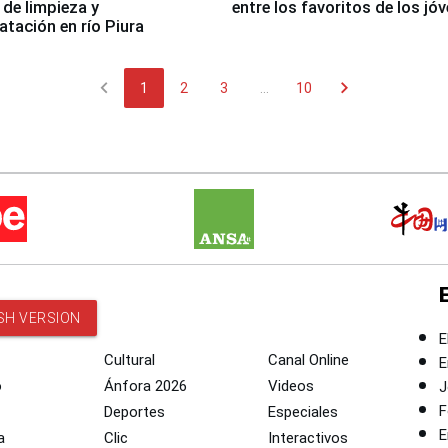
 de limpieza y
entre los favoritos de los jó
tación en río Piura
chevron_left
chevron_right
1
2
3
...
10
SH VERSION
E
Cultural
Canal Online
E
o
Ánfora 2026
Videos
J
F
Deportes
Especiales
E
a
Clic
Interactivos