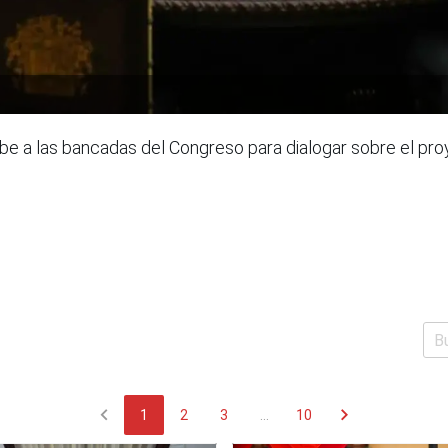
cibe a las bancadas del Congreso para dialogar sobre el pr
chevron_left
chevron_right
1
2
3
...
10