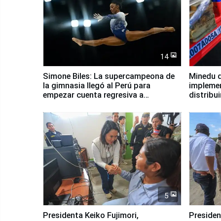
14
Simone Biles: La supercampeona de
Minedu d
la gimnasia llegó al Perú para
impleme
empezar cuenta regresiva a
distribu
Panamericanos Lima 2027
5
Presidenta Keiko Fujimori,
Presiden