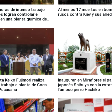
horas de intenso trabajo
Al menos 17 muertos en bo
 logran controlar el
rusos contra Kiev y sus alre
 en una planta química de
 de Chile
7
ta Keiko Fujimori realiza
Inauguran en Miraflores el p
e trabajo a planta de Coca-
japonés Shibuya con la estat
 Pucusana
famoso perro Hachiko