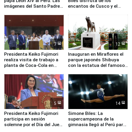
papa León XIV al Perú: Las
Biles disfruta de los
imágenes del Santo Padre
encantos de Cusco y el
en su labor pastoral en
Valle Sagrado
nuestro país
7
12
Presidenta Keiko Fujimori
Inauguran en Miraflores el
realiza visita de trabajo a
parque japonés Shibuya
planta de Coca-Cola en
con la estatua del famoso
Pucusana
perro Hachiko
5
14
Presidenta Keiko Fujimori
Simone Biles: La
participa en sesión
supercampeona de la
solemne por el Día del Juez
gimnasia llegó al Perú para
y la Jueza
empezar cuenta regresiva a