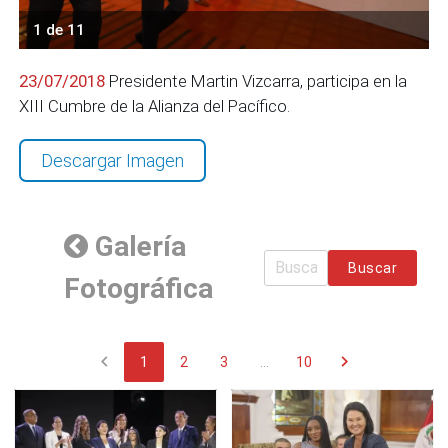
1 de 11
23/07/2018
Presidente Martin Vizcarra, participa en la
XIII Cumbre de la Alianza del Pacífico.
Descargar Imagen
Galería
Buscar
Fotográfica
chevron_left
chevron_right
1
2
3
...
10