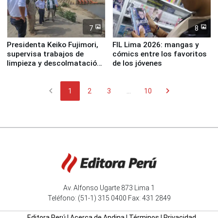
7
8
Presidenta Keiko Fujimori,
FIL Lima 2026: mangas y
supervisa trabajos de
cómics entre los favoritos
limpieza y descolmatación
de los jóvenes
en río Piura
chevron_left
chevron_right
1
2
3
...
10
Av. Alfonso Ugarte 873 Lima 1
Teléfono: (51-1) 315 0400 Fax: 431 2849
Editora Perú
|
Acerca de Andina
|
Términos
|
Privacidad