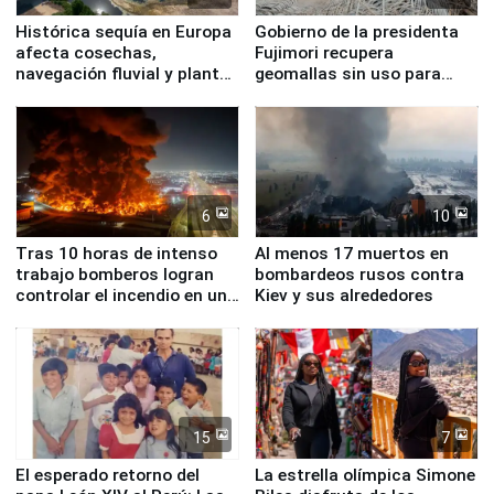
Histórica sequía en Europa
Gobierno de la presidenta
afecta cosechas,
Fujimori recupera
navegación fluvial y plantas
geomallas sin uso para
nucleares
proteger Santa Eulalia ante
Fenómeno El Niño
6
10
Tras 10 horas de intenso
Al menos 17 muertos en
trabajo bomberos logran
bombardeos rusos contra
controlar el incendio en una
Kiev y sus alrededores
planta química de Santiago
de Chile
15
7
El esperado retorno del
La estrella olímpica Simone