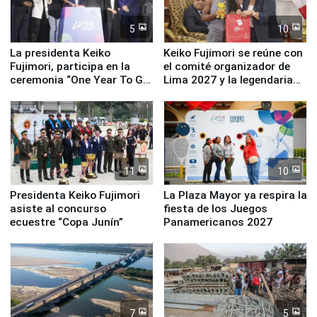
5
10
La presidenta Keiko
Keiko Fujimori se reúne con
Fujimori, participa en la
el comité organizador de
ceremonia “One Year To Go
Lima 2027 y la legendaria
de Lima 2027”
Simone Biles
11
10
Presidenta Keiko Fujimori
La Plaza Mayor ya respira la
asiste al concurso
fiesta de los Juegos
ecuestre “Copa Junín”
Panamericanos 2027
7
5