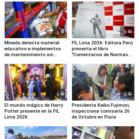
Panamericanos Lima 2027
6
9
Minedu detecta material
FIL Lima 2026: Editora Perú
educativo e implementos
presenta el libro
de mantenimiento sin
"Comentarios de Normas
distribuir en almacenes de
Legales: Laboral Vl .
la UGEL 2
Derecho Colectivo"
8
5
El mundo mágico de Harry
Presidenta Keiko Fujimori,
Potter presente en la FIL
inspecciona comisaría 26
Lima 2026
de Octubre en Piura