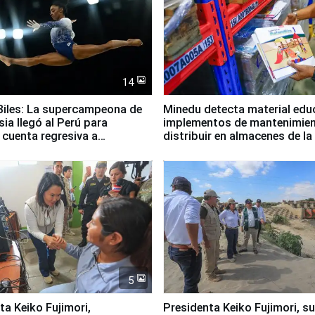
14
iles: La supercampeona de
Minedu detecta material edu
sia llegó al Perú para
implementos de mantenimien
cuenta regresiva a
distribuir en almacenes de l
icanos Lima 2027
5
jimori,
Presidenta Keiko Fujimori, s