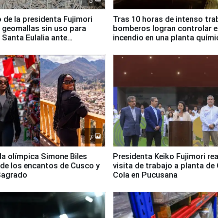
5
 de la presidenta Fujimori
Tras 10 horas de intenso tra
 geomallas sin uso para
bomberos logran controlar e
 Santa Eulalia ante
incendio en una planta quími
o El Niño
Santiago de Chile
7
lla olímpica Simone Biles
Presidenta Keiko Fujimori rea
 de los encantos de Cusco y
visita de trabajo a planta de
 Sagrado
Cola en Pucusana