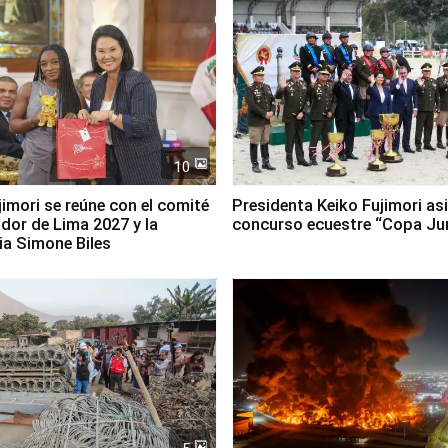
10
jimori se reúne con el comité
Presidenta Keiko Fujimori asi
dor de Lima 2027 y la
concurso ecuestre “Copa Ju
ia Simone Biles