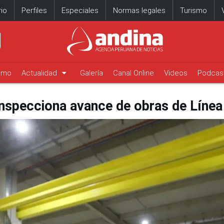
io
Perfiles
Especiales
Normas legales
Turismo
arrow_drop_down
timo
Actualidad
Galería
Canal Online
Videos
Podcas
inspecciona avance de obras de Línea