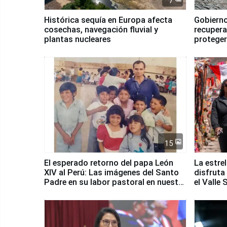
7
Histórica sequía en Europa afecta
Gobierno
cosechas, navegación fluvial y
recupera
plantas nucleares
proteger
Fenómen
15
El esperado retorno del papa León
La estre
XIV al Perú: Las imágenes del Santo
disfruta
Padre en su labor pastoral en nuestro
el Valle
país