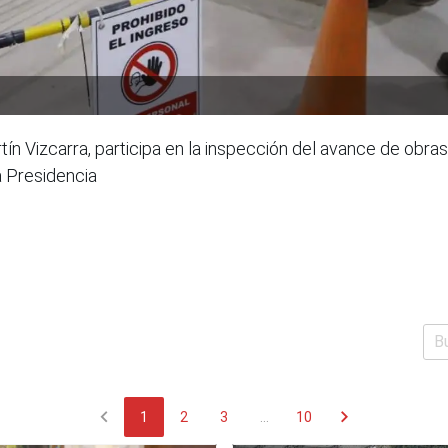
tín Vizcarra, participa en la inspección del avance de obra
a Presidencia
chevron_left
chevron_right
1
2
3
...
10