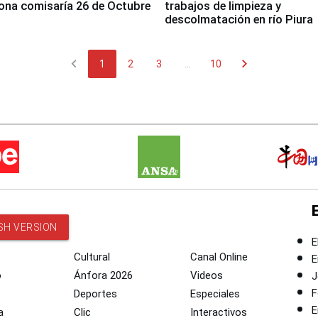
ona comisaría 26 de Octubre
trabajos de limpieza y
descolmatación en río Piura
chevron_left
chevron_right
1
2
3
...
10
SH VERSION
E
Cultural
Canal Online
E
o
Ánfora 2026
Videos
J
F
Deportes
Especiales
E
a
Clic
Interactivos