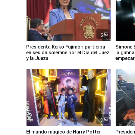
5
Presidenta Keiko Fujimori participa
Simone B
en sesión solemne por el Día del Juez
la gimna
y la Jueza
empezar 
Panamer
8
El mundo mágico de Harry Potter
Presidenta Keiko Fu