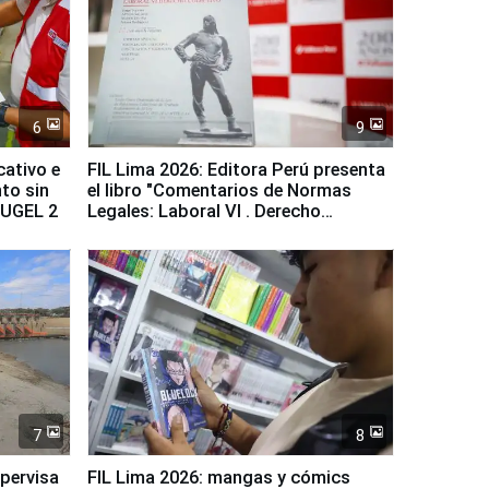
6
9
cativo e
FIL Lima 2026: Editora Perú presenta
to sin
el libro "Comentarios de Normas
a UGEL 2
Legales: Laboral Vl . Derecho
Colectivo"
7
8
upervisa
FIL Lima 2026: mangas y cómics