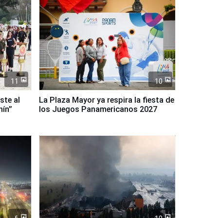
11
10
ste al
La Plaza Mayor ya respira la fiesta de
nín”
los Juegos Panamericanos 2027