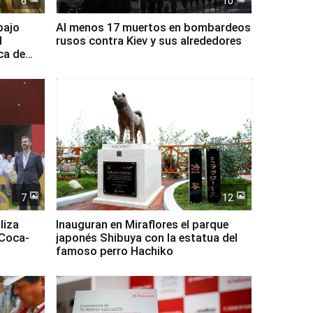
6
10
bajo
Al menos 17 muertos en bombardeos
l
rusos contra Kiev y sus alrededores
ca de
7
12
liza
Inauguran en Miraflores el parque
 Coca-
japonés Shibuya con la estatua del
famoso perro Hachiko