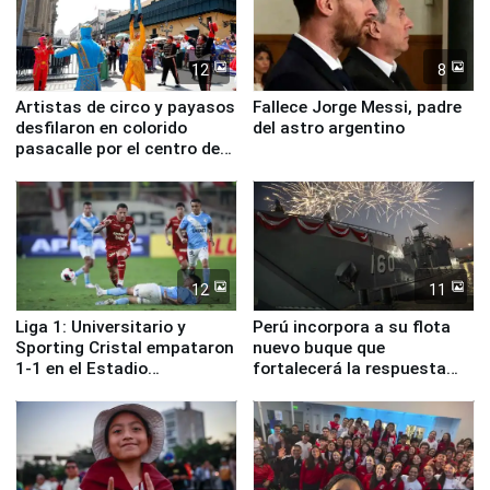
12
8
Artistas de circo y payasos
Fallece Jorge Messi, padre
desfilaron en colorido
del astro argentino
pasacalle por el centro de
Lima
12
11
Liga 1: Universitario y
Perú incorpora a su flota
Sporting Cristal empataron
nuevo buque que
1-1 en el Estadio
fortalecerá la respuesta
Monumental
ante el fenómeno El Niño