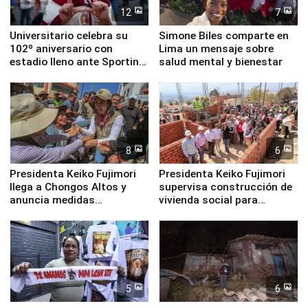
12
7
Universitario celebra su
Simone Biles comparte en
102º aniversario con
Lima un mensaje sobre
estadio lleno ante Sporting
salud mental y bienestar
Cristal
8
6
Presidenta Keiko Fujimori
Presidenta Keiko Fujimori
llega a Chongos Altos y
supervisa construcción de
anuncia medidas
vivienda social para
inmediatas en vivienda,
familias afectadas por
educación, salud y empleo
sismo en Junín
5
6