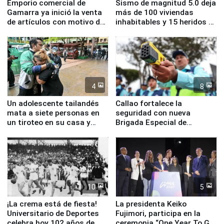
Emporio comercial de
Sismo de magnitud 5.0 deja
Gamarra ya inició la venta
más de 100 viviendas
de artículos con motivo de
inhabitables y 15 heridos en
la visita del papa León XIV
Junín
4
8
Un adolescente tailandés
Callao fortalece la
mata a siete personas en
seguridad con nueva
un tiroteo en su casa y
Brigada Especial de
escuela
Turismo y moderno
equipamiento para
Serenazgo
10
5
¡La crema está de fiesta!
La presidenta Keiko
Universitario de Deportes
Fujimori, participa en la
celebra hoy 102 años de
ceremonia “One Year To Go