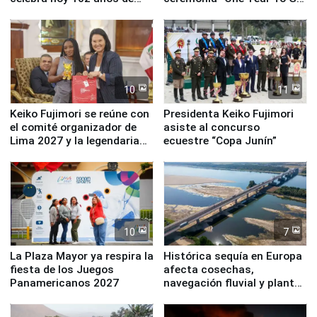
fundación
de Lima 2027”
10
11
Keiko Fujimori se reúne con
Presidenta Keiko Fujimori
el comité organizador de
asiste al concurso
Lima 2027 y la legendaria
ecuestre “Copa Junín”
Simone Biles
10
7
La Plaza Mayor ya respira la
Histórica sequía en Europa
fiesta de los Juegos
afecta cosechas,
Panamericanos 2027
navegación fluvial y plantas
nucleares