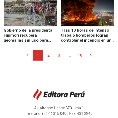
5
6
Gobierno de la presidenta
Tras 10 horas de intenso
Fujimori recupera
trabajo bomberos logran
geomallas sin uso para
controlar el incendio en una
proteger Santa Eulalia ante
planta química de Santiago
Fenómeno El Niño
de Chile
chevron_left
chevron_right
1
2
3
...
10
Av. Alfonso Ugarte 873 Lima 1
Teléfono: (51-1) 315 0400 Fax: 431 2849