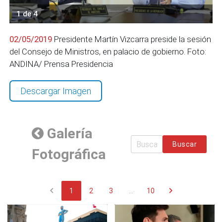
1 de 4
02/05/2019
Presidente Martín Vizcarra preside la sesión
del Consejo de Ministros, en palacio de gobierno. Foto:
ANDINA/ Prensa Presidencia
Descargar Imagen
Galería
Buscar
Fotográfica
chevron_left
chevron_right
1
2
3
...
10