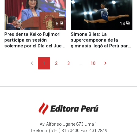
5
14
Presidenta Keiko Fujimori
Simone Biles: La
participa en sesión
supercampeona de la
solemne por el Día del Juez
gimnasia llegó al Perú para
y la Jueza
empezar cuenta regresiva a
Panamericanos Lima 2027
chevron_left
chevron_right
1
2
3
...
10
Av. Alfonso Ugarte 873 Lima 1
Teléfono: (51-1) 315 0400 Fax: 431 2849