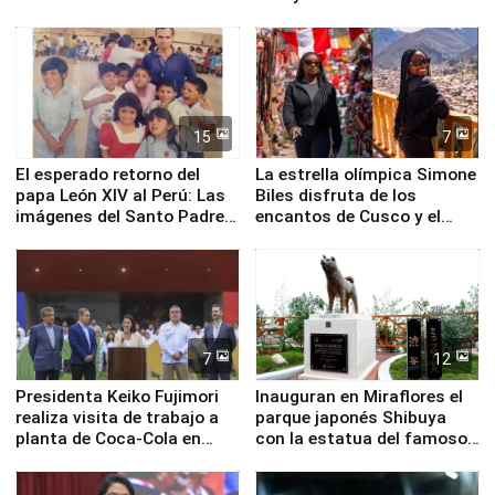
planta química de Santiago
de Chile
15
7
El esperado retorno del
La estrella olímpica Simone
papa León XIV al Perú: Las
Biles disfruta de los
imágenes del Santo Padre
encantos de Cusco y el
en su labor pastoral en
Valle Sagrado
nuestro país
7
12
Presidenta Keiko Fujimori
Inauguran en Miraflores el
realiza visita de trabajo a
parque japonés Shibuya
planta de Coca-Cola en
con la estatua del famoso
Pucusana
perro Hachiko