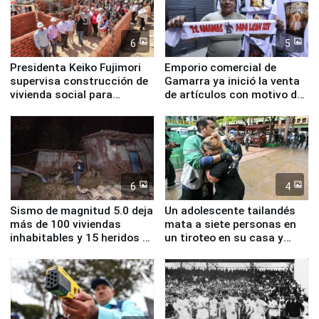
6
5
Presidenta Keiko Fujimori
Emporio comercial de
supervisa construcción de
Gamarra ya inició la venta
vivienda social para
de artículos con motivo de
familias afectadas por
la visita del papa León XIV
sismo en Junín
6
4
Sismo de magnitud 5.0 deja
Un adolescente tailandés
más de 100 viviendas
mata a siete personas en
inhabitables y 15 heridos en
un tiroteo en su casa y
Junín
escuela