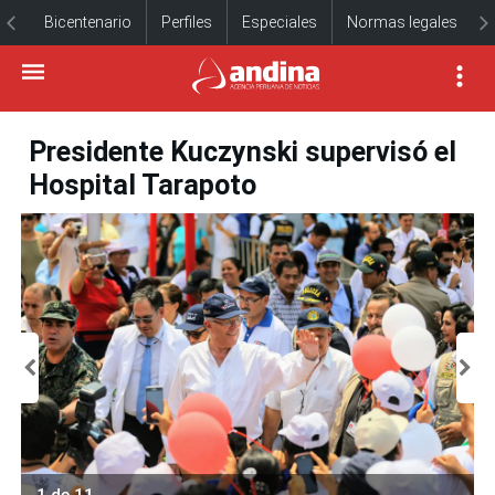
Bicentenario
Perfiles
Especiales
Normas legales
Presidente Kuczynski supervisó el
Hospital Tarapoto
1 de 11