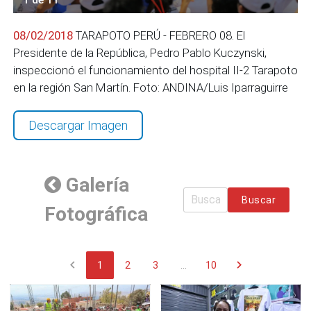
08/02/2018
TARAPOTO PERÚ - FEBRERO 08. El
Presidente de la República, Pedro Pablo Kuczynski,
inspeccionó el funcionamiento del hospital II-2 Tarapoto
en la región San Martín. Foto: ANDINA/Luis Iparraguirre
Descargar Imagen
Galería
Buscar
Fotográfica
chevron_left
chevron_right
1
2
3
...
10