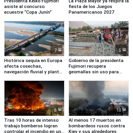
Presidenta Keiko Fujimori
La Plaza Mayor ya respira la
asiste al concurso
fiesta de los Juegos
ecuestre “Copa Junín”
Panamericanos 2027
7
5
Histórica sequía en Europa
Gobierno de la presidenta
afecta cosechas,
Fujimori recupera
navegación fluvial y plantas
geomallas sin uso para
nucleares
proteger Santa Eulalia ante
Fenómeno El Niño
6
10
Tras 10 horas de intenso
Al menos 17 muertos en
trabajo bomberos logran
bombardeos rusos contra
controlar el incendio en una
Kiev y sus alrededores