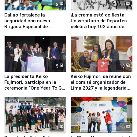
8
10
Callao fortalece la
¡La crema está de fiesta!
seguridad con nueva
Universitario de Deportes
Brigada Especial de
celebra hoy 102 años de
Turismo y moderno
fundación
equipamiento para
Serenazgo
5
10
La presidenta Keiko
Keiko Fujimori se reúne con
Fujimori, participa en la
el comité organizador de
ceremonia “One Year To Go
Lima 2027 y la legendaria
de Lima 2027”
Simone Biles
11
10