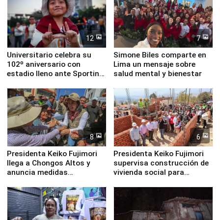
12
7
Universitario celebra su
Simone Biles comparte en
102º aniversario con
Lima un mensaje sobre
estadio lleno ante Sporting
salud mental y bienestar
Cristal
8
6
Presidenta Keiko Fujimori
Presidenta Keiko Fujimori
llega a Chongos Altos y
supervisa construcción de
anuncia medidas
vivienda social para
inmediatas en vivienda,
familias afectadas por
educación, salud y empleo
sismo en Junín