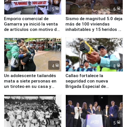
5
6
Emporio comercial de
Sismo de magnitud 5.0 deja
Gamarra ya inició la venta
más de 100 viviendas
de artículos con motivo de
inhabitables y 15 heridos en
la visita del papa León XIV
Junín
4
8
Un adolescente tailandés
Callao fortalece la
mata a siete personas en
seguridad con nueva
un tiroteo en su casa y
Brigada Especial de
escuela
Turismo y moderno
equipamiento para
Serenazgo
10
5