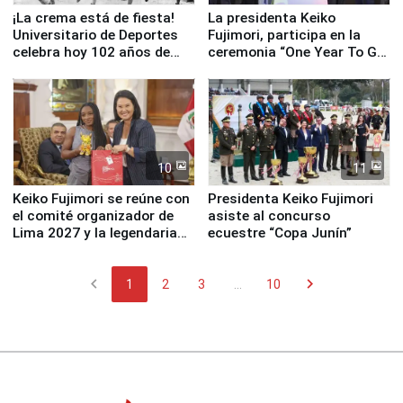
¡La crema está de fiesta!
La presidenta Keiko
Universitario de Deportes
Fujimori, participa en la
celebra hoy 102 años de
ceremonia “One Year To Go
fundación
de Lima 2027”
10
11
Keiko Fujimori se reúne con
Presidenta Keiko Fujimori
el comité organizador de
asiste al concurso
Lima 2027 y la legendaria
ecuestre “Copa Junín”
Simone Biles
chevron_left
chevron_right
1
2
3
...
10