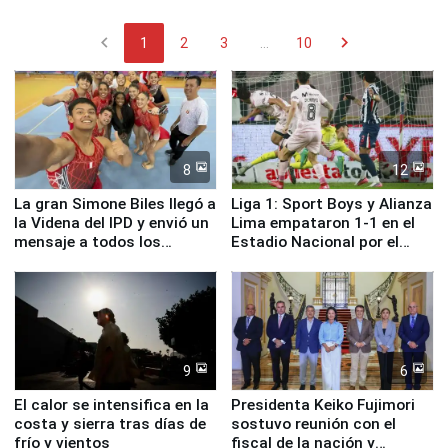
chevron_left
chevron_right
1
2
3
...
10
8
12
La gran Simone Biles llegó a
Liga 1: Sport Boys y Alianza
la Videna del IPD y envió un
Lima empataron 1-1 en el
mensaje a todos los
Estadio Nacional por el
deportistas del Perú
Torneo Clausura
9
6
El calor se intensifica en la
Presidenta Keiko Fujimori
costa y sierra tras días de
sostuvo reunión con el
frío y vientos
fiscal de la nación y