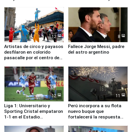
ministros de Estado
12
8
Artistas de circo y payasos
Fallece Jorge Messi, padre
desfilaron en colorido
del astro argentino
pasacalle por el centro de
Lima
12
11
Liga 1: Universitario y
Perú incorpora a su flota
Sporting Cristal empataron
nuevo buque que
1-1 en el Estadio
fortalecerá la respuesta
Monumental
ante el fenómeno El Niño