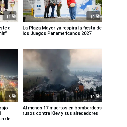
11
10
ste al
La Plaza Mayor ya respira la fiesta de
nín”
los Juegos Panamericanos 2027
6
10
bajo
Al menos 17 muertos en bombardeos
l
rusos contra Kiev y sus alrededores
ca de