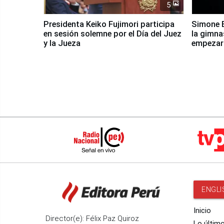
5
Presidenta Keiko Fujimori participa
Simone B
en sesión solemne por el Día del Juez
la gimna
y la Jueza
empezar 
Panamer
ENGLI
Inicio
Director(e): Félix Paz Quiroz
Lo últim