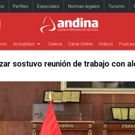
io
Perfiles
Especiales
Normas legales
Turismo
arrow_drop_down
timo
Actualidad
Galería
Canal Online
Videos
Podcas
ar sostuvo reunión de trabajo con al