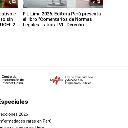
6
9
cativo e
FIL Lima 2026: Editora Perú presenta
to sin
el libro "Comentarios de Normas
a UGEL 2
Legales: Laboral Vl . Derecho
Colectivo"
Especiales
lecciones 2026
nfermedades raras en Perú
oyas religiosas en Lima