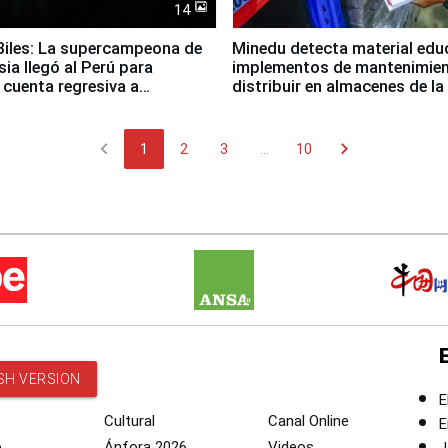
14
iles: La supercampeona de
Minedu detecta material edu
sia llegó al Perú para
implementos de mantenimien
cuenta regresiva a
distribuir en almacenes de l
icanos Lima 2027
chevron_left
chevron_right
1
2
3
...
10
SH VERSION
E
Cultural
Canal Online
E
o
Ánfora 2026
Videos
J