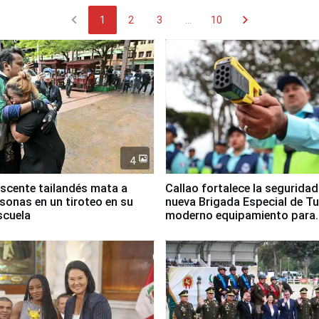
chevron_left
chevron_right
1
2
3
...
10
4
scente tailandés mata a
Callao fortalece la segurida
rsonas en un tiroteo en su
nueva Brigada Especial de T
scuela
moderno equipamiento para
Serenazgo