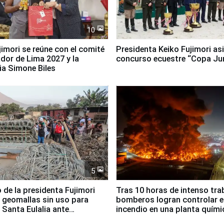
10
jimori se reúne con el comité
Presidenta Keiko Fujimori asi
dor de Lima 2027 y la
concurso ecuestre “Copa Ju
ia Simone Biles
5
 de la presidenta Fujimori
Tras 10 horas de intenso tra
 geomallas sin uso para
bomberos logran controlar e
 Santa Eulalia ante
incendio en una planta quími
o El Niño
Santiago de Chile