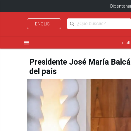
Bicentenar
ENGLISH
menu
Lo úl
Presidente José María Balcáz
del país