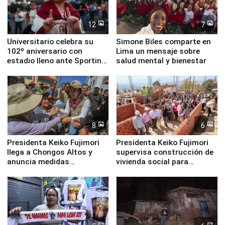
12
7
Universitario celebra su
Simone Biles comparte en
102º aniversario con
Lima un mensaje sobre
estadio lleno ante Sporting
salud mental y bienestar
Cristal
8
6
Presidenta Keiko Fujimori
Presidenta Keiko Fujimori
llega a Chongos Altos y
supervisa construcción de
anuncia medidas
vivienda social para
inmediatas en vivienda,
familias afectadas por
educación, salud y empleo
sismo en Junín