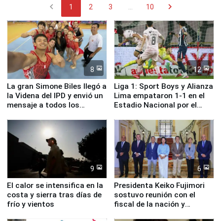
chevron_left
chevron_right
1
2
3
...
10
8
12
La gran Simone Biles llegó a
Liga 1: Sport Boys y Alianza
la Videna del IPD y envió un
Lima empataron 1-1 en el
mensaje a todos los
Estadio Nacional por el
deportistas del Perú
Torneo Clausura
9
6
El calor se intensifica en la
Presidenta Keiko Fujimori
costa y sierra tras días de
sostuvo reunión con el
frío y vientos
fiscal de la nación y
ministros de Estado