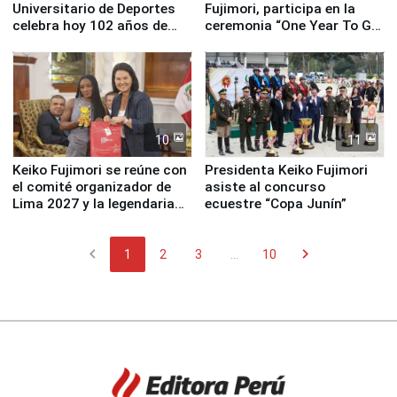
Universitario de Deportes
Fujimori, participa en la
celebra hoy 102 años de
ceremonia “One Year To Go
fundación
de Lima 2027”
10
11
Keiko Fujimori se reúne con
Presidenta Keiko Fujimori
el comité organizador de
asiste al concurso
Lima 2027 y la legendaria
ecuestre “Copa Junín”
Simone Biles
chevron_left
chevron_right
1
2
3
...
10