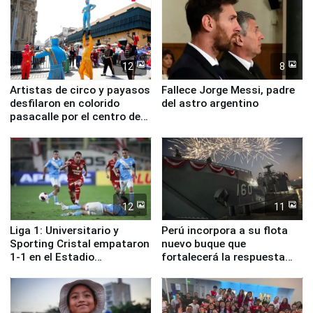
12
8
Artistas de circo y payasos
Fallece Jorge Messi, padre
desfilaron en colorido
del astro argentino
pasacalle por el centro de
Lima
12
11
Liga 1: Universitario y
Perú incorpora a su flota
Sporting Cristal empataron
nuevo buque que
1-1 en el Estadio
fortalecerá la respuesta
Monumental
ante el fenómeno El Niño