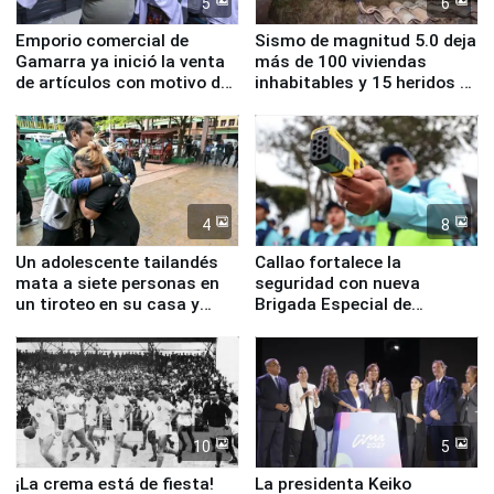
5
6
Emporio comercial de
Sismo de magnitud 5.0 deja
Gamarra ya inició la venta
más de 100 viviendas
de artículos con motivo de
inhabitables y 15 heridos en
la visita del papa León XIV
Junín
4
8
Un adolescente tailandés
Callao fortalece la
mata a siete personas en
seguridad con nueva
un tiroteo en su casa y
Brigada Especial de
escuela
Turismo y moderno
equipamiento para
Serenazgo
10
5
¡La crema está de fiesta!
La presidenta Keiko