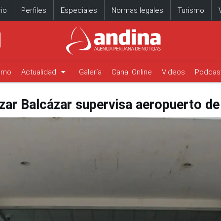
io
Perfiles
Especiales
Normas legales
Turismo
arrow_drop_down
timo
Actualidad
Galería
Canal Online
Videos
Podcas
ar Balcázar supervisa aeropuerto de 