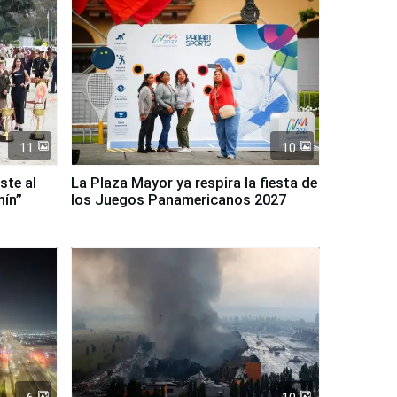
11
10
ste al
La Plaza Mayor ya respira la fiesta de
nín”
los Juegos Panamericanos 2027