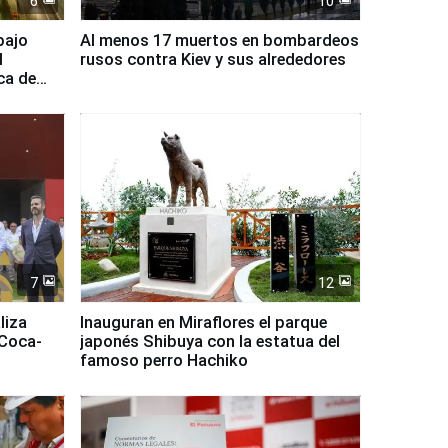
6
10
bajo
Al menos 17 muertos en bombardeos
l
rusos contra Kiev y sus alrededores
ca de
7
12
liza
Inauguran en Miraflores el parque
 Coca-
japonés Shibuya con la estatua del
famoso perro Hachiko