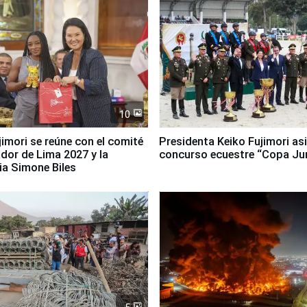
10
jimori se reúne con el comité
Presidenta Keiko Fujimori asi
dor de Lima 2027 y la
concurso ecuestre “Copa Ju
ia Simone Biles