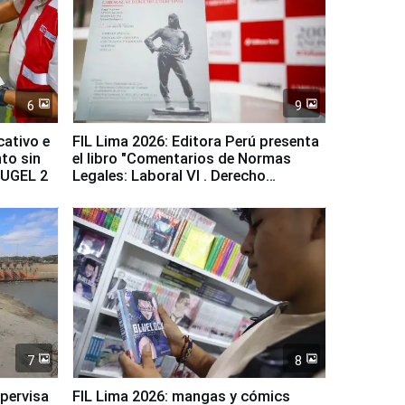
6
9
cativo e
FIL Lima 2026: Editora Perú presenta
to sin
el libro "Comentarios de Normas
a UGEL 2
Legales: Laboral Vl . Derecho
Colectivo"
7
8
upervisa
FIL Lima 2026: mangas y cómics