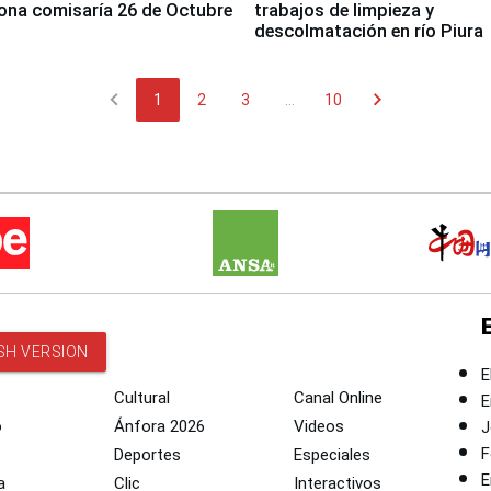
ona comisaría 26 de Octubre
trabajos de limpieza y
descolmatación en río Piura
chevron_left
chevron_right
1
2
3
...
10
SH VERSION
E
Cultural
Canal Online
E
o
Ánfora 2026
Videos
J
F
Deportes
Especiales
E
a
Clic
Interactivos