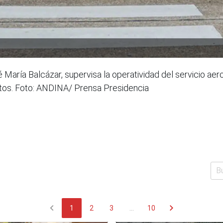
é María Balcázar, supervisa la operatividad del servicio ae
tos. Foto: ANDINA/ Prensa Presidencia
chevron_left
chevron_right
1
2
3
...
10