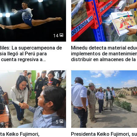
14
iles: La supercampeona de
Minedu detecta material edu
sia llegó al Perú para
implementos de mantenimien
cuenta regresiva a
distribuir en almacenes de l
icanos Lima 2027
5
jimori,
Presidenta Keiko Fujimori, s