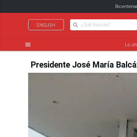
Bicentenar
ENGLISH
menu
Lo úl
Presidente José María Balcáz