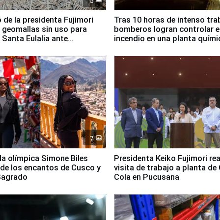
5
 de la presidenta Fujimori
Tras 10 horas de intenso tra
 geomallas sin uso para
bomberos logran controlar e
 Santa Eulalia ante
incendio en una planta quími
o El Niño
Santiago de Chile
7
lla olímpica Simone Biles
Presidenta Keiko Fujimori rea
 de los encantos de Cusco y
visita de trabajo a planta de
 Sagrado
Cola en Pucusana