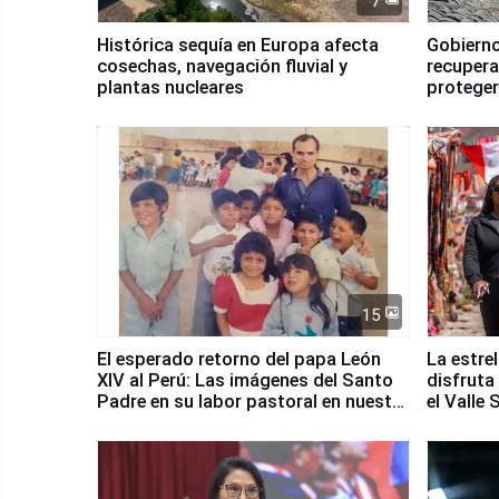
7
Histórica sequía en Europa afecta
Gobierno
cosechas, navegación fluvial y
recupera
plantas nucleares
proteger
Fenómen
15
El esperado retorno del papa León
La estre
XIV al Perú: Las imágenes del Santo
disfruta
Padre en su labor pastoral en nuestro
el Valle
país