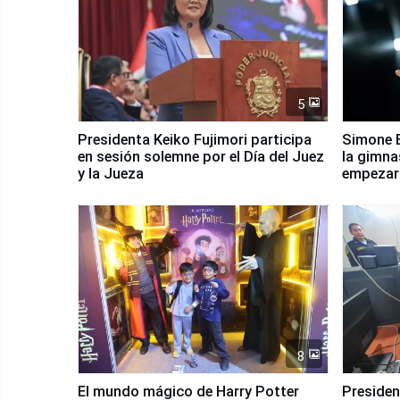
5
Presidenta Keiko Fujimori participa
Simone B
en sesión solemne por el Día del Juez
la gimna
y la Jueza
empezar 
Panamer
8
El mundo mágico de Harry Potter
Presidenta Keiko Fu