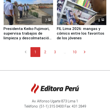
7
8
Presidenta Keiko Fujimori,
FIL Lima 2026: mangas y
supervisa trabajos de
cómics entre los favoritos
limpieza y descolmatación
de los jóvenes
en río Piura
chevron_left
chevron_right
1
2
3
...
10
Av. Alfonso Ugarte 873 Lima 1
Teléfono: (51-1) 315 0400 Fax: 431 2849