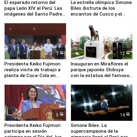
El esperado retorno del
La estrella olímpica Simone
papa León XIV al Perú: Las
Biles disfruta de los
imágenes del Santo Padre
encantos de Cusco y el
en su labor pastoral en
Valle Sagrado
nuestro país
7
12
Presidenta Keiko Fujimori
Inauguran en Miraflores el
realiza visita de trabajo a
parque japonés Shibuya
planta de Coca-Cola en
con la estatua del famoso
Pucusana
perro Hachiko
5
14
Presidenta Keiko Fujimori
Simone Biles: La
participa en sesión
supercampeona de la
solemne por el Día del Juez
gimnasia llegó al Perú para