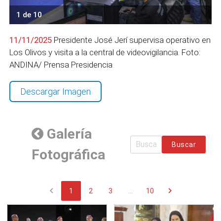
1 de 10
11/11/2025
Presidente José Jerí supervisa operativo en
Los Olivos y visita a la central de videovigilancia. Foto:
ANDINA/ Prensa Presidencia
Descargar Imagen
Galería
Buscar
Fotográfica
chevron_left
chevron_right
1
2
3
...
10