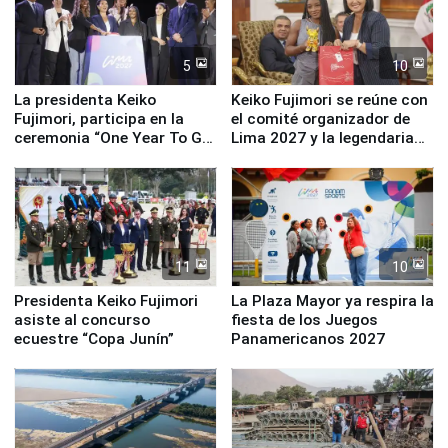
5
10
La presidenta Keiko
Keiko Fujimori se reúne con
Fujimori, participa en la
el comité organizador de
ceremonia “One Year To Go
Lima 2027 y la legendaria
de Lima 2027”
Simone Biles
11
10
Presidenta Keiko Fujimori
La Plaza Mayor ya respira la
asiste al concurso
fiesta de los Juegos
ecuestre “Copa Junín”
Panamericanos 2027