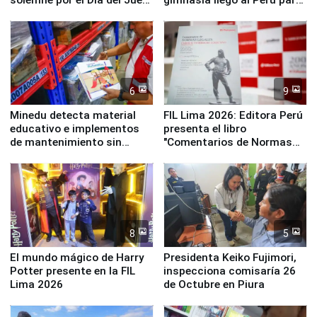
y la Jueza
empezar cuenta regresiva a
Panamericanos Lima 2027
6
9
Minedu detecta material
FIL Lima 2026: Editora Perú
educativo e implementos
presenta el libro
de mantenimiento sin
"Comentarios de Normas
distribuir en almacenes de
Legales: Laboral Vl .
la UGEL 2
Derecho Colectivo"
8
5
El mundo mágico de Harry
Presidenta Keiko Fujimori,
Potter presente en la FIL
inspecciona comisaría 26
Lima 2026
de Octubre en Piura