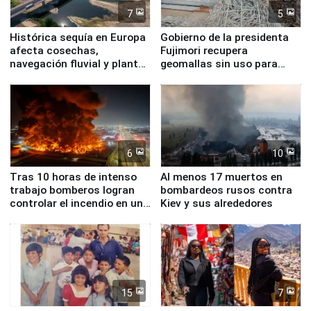
7
5
Histórica sequía en Europa
Gobierno de la presidenta
afecta cosechas,
Fujimori recupera
navegación fluvial y plantas
geomallas sin uso para
nucleares
proteger Santa Eulalia ante
Fenómeno El Niño
6
10
Tras 10 horas de intenso
Al menos 17 muertos en
trabajo bomberos logran
bombardeos rusos contra
controlar el incendio en una
Kiev y sus alrededores
planta química de Santiago
de Chile
15
7