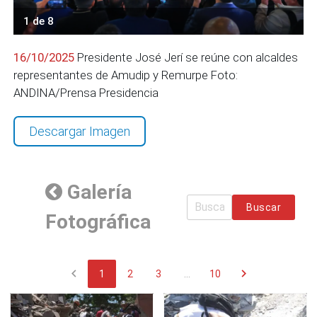
1 de 8
16/10/2025
Presidente José Jerí se reúne con alcaldes
representantes de Amudip y Remurpe Foto:
ANDINA/Prensa Presidencia
Descargar Imagen
Galería
Buscar
Fotográfica
chevron_left
chevron_right
1
2
3
...
10