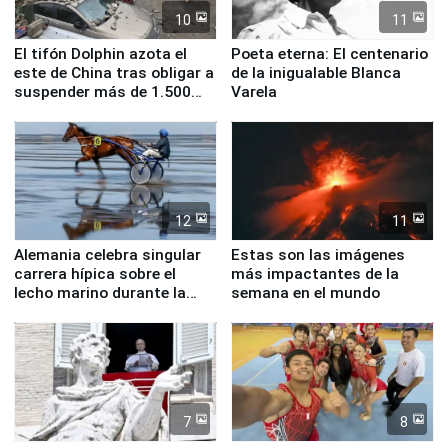
10
11
El tifón Dolphin azota el
Poeta eterna: El centenario
este de China tras obligar a
de la inigualable Blanca
suspender más de 1.500
Varela
vuelos
12
11
Alemania celebra singular
Estas son las imágenes
carrera hípica sobre el
más impactantes de la
lecho marino durante la
semana en el mundo
marea baja
7
8