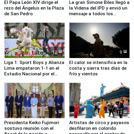
El Papa León XIV dirige el
La gran Simone Biles llegó a
rezo del Ángelus en la Plaza
la Videna del IPD y envió un
de San Pedro
mensaje a todos los
deportistas del Perú
12
9
Liga 1: Sport Boys y Alianza
El calor se intensifica en la
Lima empataron 1-1 en el
costa y sierra tras días de
Estadio Nacional por el
frío y vientos
Torneo Clausura
6
12
Presidenta Keiko Fujimori
Artistas de circo y payasos
sostuvo reunión con el
desfilaron en colorido
fiscal de la nación y
pasacalle por el centro de