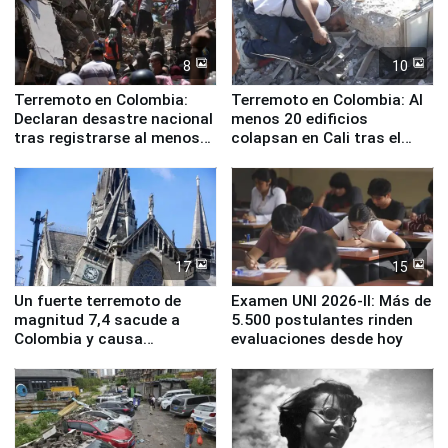
8
10
Terremoto en Colombia:
Terremoto en Colombia: Al
Declaran desastre nacional
menos 20 edificios
tras registrarse al menos
colapsan en Cali tras el
71 fallecidos
sismo de magnitud 7,4
17
15
Un fuerte terremoto de
Examen UNI 2026-II: Más de
magnitud 7,4 sacude a
5.500 postulantes rinden
Colombia y causa
evaluaciones desde hoy
evacuaciones en Bogotá