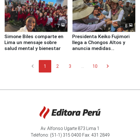
7
8
Simone Biles comparte en
Presidenta Keiko Fujimori
Lima un mensaje sobre
llega a Chongos Altos y
salud mental y bienestar
anuncia medidas
inmediatas en vivienda,
educación, salud y empleo
chevron_left
chevron_right
1
2
3
...
10
Av. Alfonso Ugarte 873 Lima 1
Teléfono: (51-1) 315 0400 Fax: 431 2849