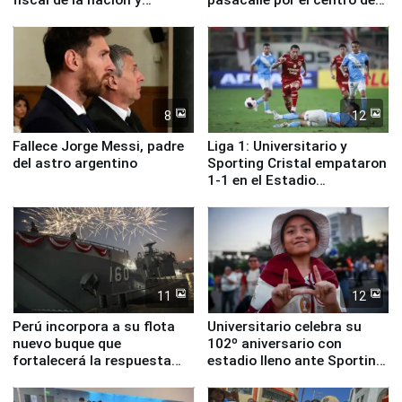
ministros de Estado
Lima
8
12
Fallece Jorge Messi, padre
Liga 1: Universitario y
del astro argentino
Sporting Cristal empataron
1-1 en el Estadio
Monumental
11
12
Perú incorpora a su flota
Universitario celebra su
nuevo buque que
102º aniversario con
fortalecerá la respuesta
estadio lleno ante Sporting
ante el fenómeno El Niño
Cristal