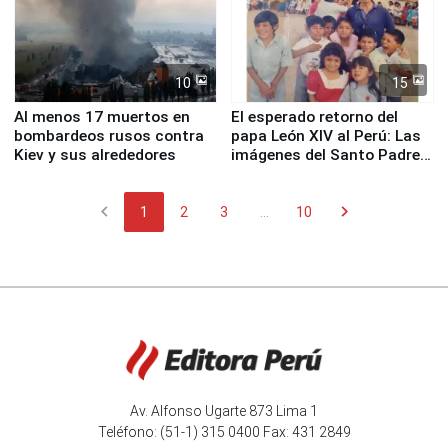
10
15
Al menos 17 muertos en
El esperado retorno del
bombardeos rusos contra
papa León XIV al Perú: Las
Kiev y sus alrededores
imágenes del Santo Padre
en su labor pastoral en
nuestro país
chevron_left
chevron_right
1
2
3
...
10
Av. Alfonso Ugarte 873 Lima 1
Teléfono: (51-1) 315 0400 Fax: 431 2849