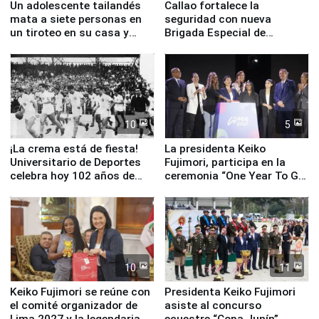
Un adolescente tailandés
Callao fortalece la
mata a siete personas en
seguridad con nueva
un tiroteo en su casa y
Brigada Especial de
escuela
Turismo y moderno
equipamiento para
Serenazgo
10
5
¡La crema está de fiesta!
La presidenta Keiko
Universitario de Deportes
Fujimori, participa en la
celebra hoy 102 años de
ceremonia “One Year To Go
fundación
de Lima 2027”
10
11
Keiko Fujimori se reúne con
Presidenta Keiko Fujimori
el comité organizador de
asiste al concurso
Lima 2027 y la legendaria
ecuestre “Copa Junín”