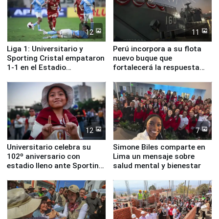
12
11
Liga 1: Universitario y
Perú incorpora a su flota
Sporting Cristal empataron
nuevo buque que
1-1 en el Estadio
fortalecerá la respuesta
Monumental
ante el fenómeno El Niño
12
7
Universitario celebra su
Simone Biles comparte en
102º aniversario con
Lima un mensaje sobre
estadio lleno ante Sporting
salud mental y bienestar
Cristal