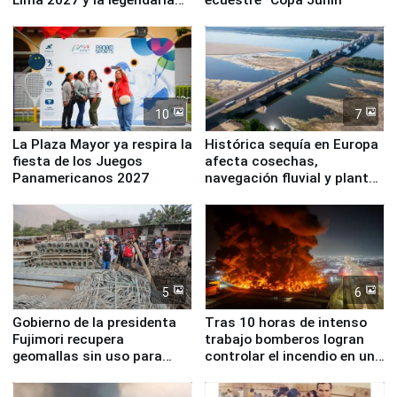
Simone Biles
10
7
La Plaza Mayor ya respira la
Histórica sequía en Europa
fiesta de los Juegos
afecta cosechas,
Panamericanos 2027
navegación fluvial y plantas
nucleares
5
6
Gobierno de la presidenta
Tras 10 horas de intenso
Fujimori recupera
trabajo bomberos logran
geomallas sin uso para
controlar el incendio en una
proteger Santa Eulalia ante
planta química de Santiago
Fenómeno El Niño
de Chile