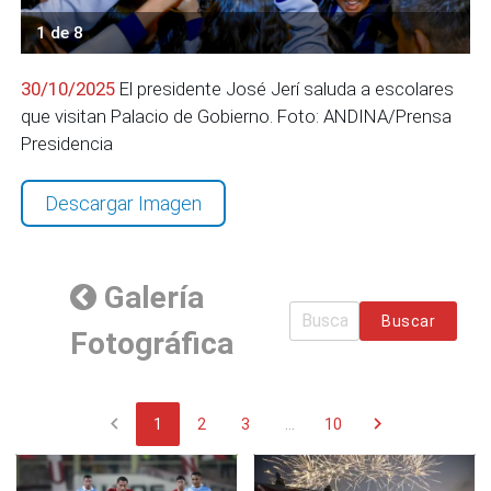
1 de 8
30/10/2025
El presidente José Jerí saluda a escolares
que visitan Palacio de Gobierno. Foto: ANDINA/Prensa
Presidencia
Descargar Imagen
Galería
Buscar
Fotográfica
chevron_left
chevron_right
1
2
3
...
10