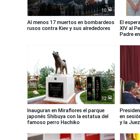
10
Al menos 17 muertos en bombardeos
El esper
rusos contra Kiev y sus alrededores
XIV al P
Padre en
país
12
Inauguran en Miraflores el parque
Presiden
japonés Shibuya con la estatua del
en sesió
famoso perro Hachiko
y la Jue