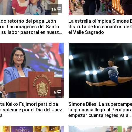
15
ado retorno del papa León
La estrella olímpica Simone B
erú: Las imágenes del Santo
disfruta de los encantos de 
 su labor pastoral en nuestro
el Valle Sagrado
5
ta Keiko Fujimori participa
Simone Biles: La supercamp
n solemne por el Día del Juez
la gimnasia llegó al Perú par
za
empezar cuenta regresiva a
Panamericanos Lima 2027