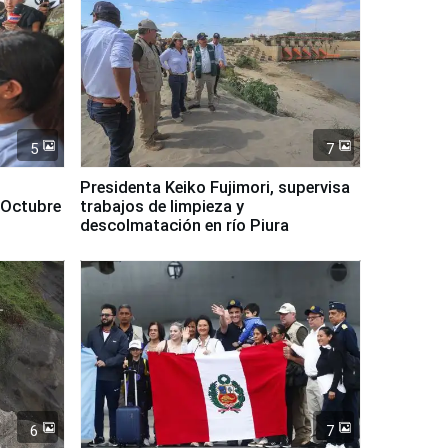
5
7
Presidenta Keiko Fujimori, supervisa
 Octubre
trabajos de limpieza y
descolmatación en río Piura
6
7