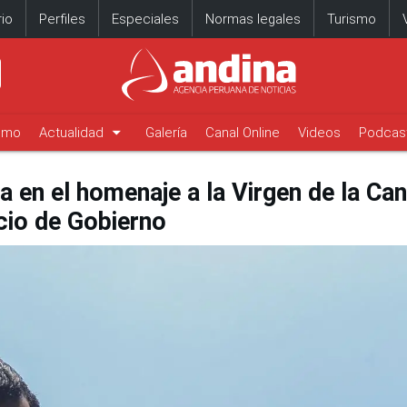
io
Perfiles
Especiales
Normas legales
Turismo
arrow_drop_down
timo
Actualidad
Galería
Canal Online
Videos
Podcas
a en el homenaje a la Virgen de la Can
cio de Gobierno