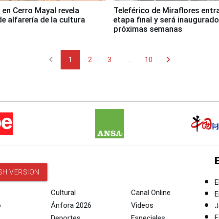
 en Cerro Mayal revela
Teleférico de Miraflores entr
de alfarería de la cultura
etapa final y será inaugurado
próximas semanas
chevron_left
chevron_right
1
2
3
...
10
SH VERSION
E
Cultural
Canal Online
E
o
Ánfora 2026
Videos
J
F
Deportes
Especiales