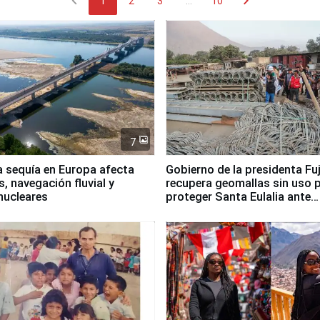
chevron_left
chevron_right
1
2
3
...
10
7
a sequía en Europa afecta
Gobierno de la presidenta Fu
, navegación fluvial y
recupera geomallas sin uso 
nucleares
proteger Santa Eulalia ante
Fenómeno El Niño