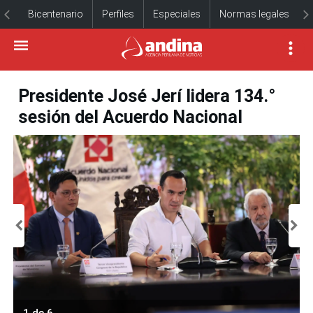
Bicentenario
Perfiles
Especiales
Normas legales
Presidente José Jerí lidera 134.°
sesión del Acuerdo Nacional
1 de 6