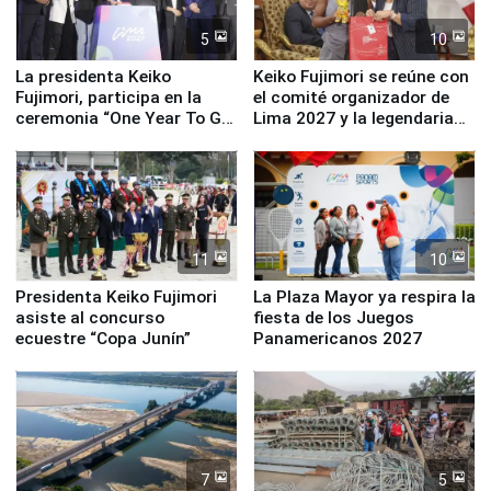
5
10
La presidenta Keiko
Keiko Fujimori se reúne con
Fujimori, participa en la
el comité organizador de
ceremonia “One Year To Go
Lima 2027 y la legendaria
de Lima 2027”
Simone Biles
11
10
Presidenta Keiko Fujimori
La Plaza Mayor ya respira la
asiste al concurso
fiesta de los Juegos
ecuestre “Copa Junín”
Panamericanos 2027
7
5