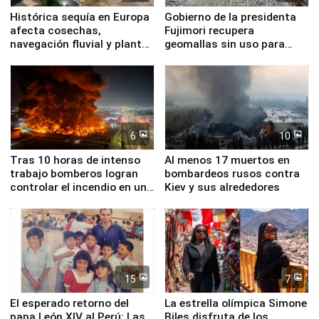
Histórica sequía en Europa
Gobierno de la presidenta
afecta cosechas,
Fujimori recupera
navegación fluvial y plantas
geomallas sin uso para
nucleares
proteger Santa Eulalia ante
Fenómeno El Niño
6
10
Tras 10 horas de intenso
Al menos 17 muertos en
trabajo bomberos logran
bombardeos rusos contra
controlar el incendio en una
Kiev y sus alrededores
planta química de Santiago
de Chile
15
7
El esperado retorno del
La estrella olímpica Simone
papa León XIV al Perú: Las
Biles disfruta de los