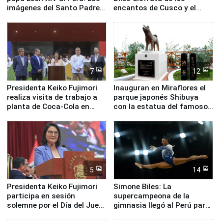
imágenes del Santo Padre
encantos de Cusco y el
en su labor pastoral en
Valle Sagrado
nuestro país
7
12
Presidenta Keiko Fujimori
Inauguran en Miraflores el
realiza visita de trabajo a
parque japonés Shibuya
planta de Coca-Cola en
con la estatua del famoso
Pucusana
perro Hachiko
5
14
Presidenta Keiko Fujimori
Simone Biles: La
participa en sesión
supercampeona de la
solemne por el Día del Juez
gimnasia llegó al Perú para
y la Jueza
empezar cuenta regresiva a