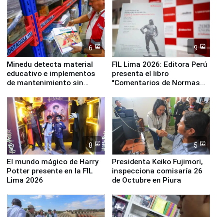
Panamericanos Lima 2027
6
9
Minedu detecta material
FIL Lima 2026: Editora Perú
educativo e implementos
presenta el libro
de mantenimiento sin
"Comentarios de Normas
distribuir en almacenes de
Legales: Laboral Vl .
la UGEL 2
Derecho Colectivo"
8
5
El mundo mágico de Harry
Presidenta Keiko Fujimori,
Potter presente en la FIL
inspecciona comisaría 26
Lima 2026
de Octubre en Piura