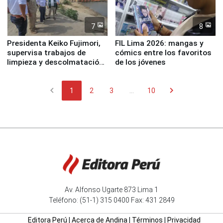
7
8
Presidenta Keiko Fujimori,
FIL Lima 2026: mangas y
supervisa trabajos de
cómics entre los favoritos
limpieza y descolmatación
de los jóvenes
en río Piura
chevron_left
chevron_right
1
2
3
...
10
Av. Alfonso Ugarte 873 Lima 1
Teléfono: (51-1) 315 0400 Fax: 431 2849
Editora Perú
|
Acerca de Andina
|
Términos
|
Privacidad