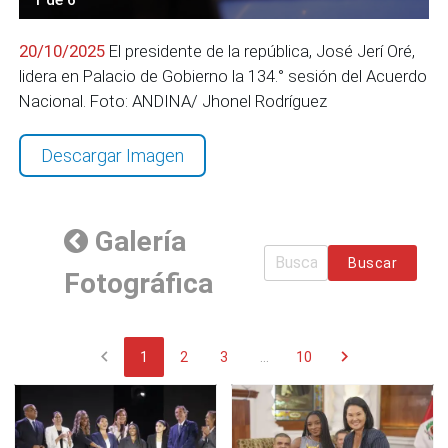
20/10/2025
El presidente de la república, José Jerí Oré,
lidera en Palacio de Gobierno la 134.° sesión del Acuerdo
Nacional. Foto: ANDINA/ Jhonel Rodríguez
Descargar Imagen
Galería
Buscar
Fotográfica
chevron_left
chevron_right
1
2
3
...
10