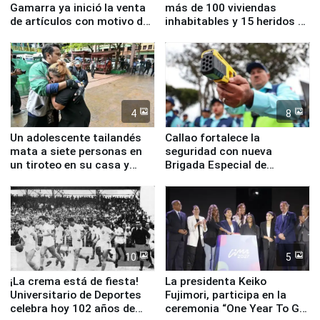
Gamarra ya inició la venta
más de 100 viviendas
de artículos con motivo de
inhabitables y 15 heridos en
la visita del papa León XIV
Junín
4
8
Un adolescente tailandés
Callao fortalece la
mata a siete personas en
seguridad con nueva
un tiroteo en su casa y
Brigada Especial de
escuela
Turismo y moderno
equipamiento para
Serenazgo
10
5
¡La crema está de fiesta!
La presidenta Keiko
Universitario de Deportes
Fujimori, participa en la
celebra hoy 102 años de
ceremonia “One Year To Go