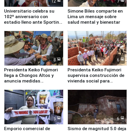
12
7
Universitario celebra su
Simone Biles comparte en
102º aniversario con
Lima un mensaje sobre
estadio lleno ante Sporting
salud mental y bienestar
Cristal
8
6
Presidenta Keiko Fujimori
Presidenta Keiko Fujimori
llega a Chongos Altos y
supervisa construcción de
anuncia medidas
vivienda social para
inmediatas en vivienda,
familias afectadas por
educación, salud y empleo
sismo en Junín
5
6
Emporio comercial de
Sismo de magnitud 5.0 deja