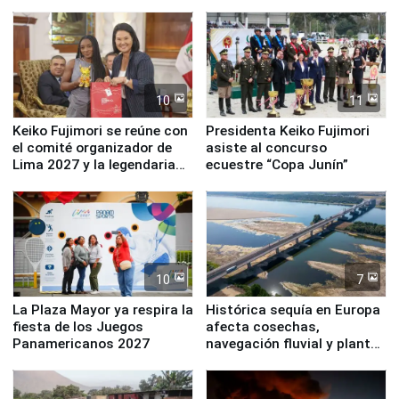
fundación
de Lima 2027”
10
11
Keiko Fujimori se reúne con
Presidenta Keiko Fujimori
el comité organizador de
asiste al concurso
Lima 2027 y la legendaria
ecuestre “Copa Junín”
Simone Biles
10
7
La Plaza Mayor ya respira la
Histórica sequía en Europa
fiesta de los Juegos
afecta cosechas,
Panamericanos 2027
navegación fluvial y plantas
nucleares