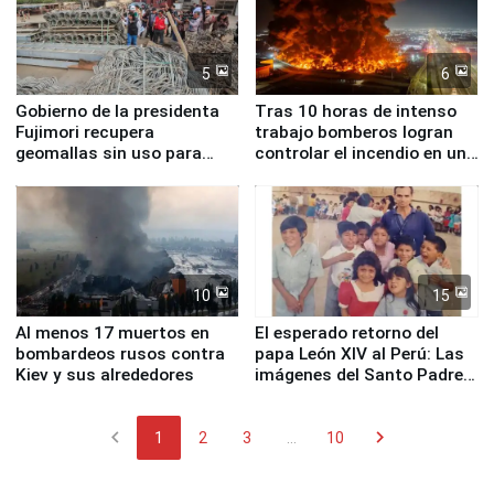
5
6
Gobierno de la presidenta
Tras 10 horas de intenso
Fujimori recupera
trabajo bomberos logran
geomallas sin uso para
controlar el incendio en una
proteger Santa Eulalia ante
planta química de Santiago
Fenómeno El Niño
de Chile
10
15
Al menos 17 muertos en
El esperado retorno del
bombardeos rusos contra
papa León XIV al Perú: Las
Kiev y sus alrededores
imágenes del Santo Padre
en su labor pastoral en
nuestro país
chevron_left
chevron_right
1
2
3
...
10