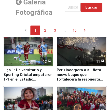
Galería
Buscar
Fotográfica
chevron_left
chevron_right
1
2
3
...
10
12
11
Liga 1: Universitario y
Perú incorpora a su flota
Sporting Cristal empataron
nuevo buque que
1-1 en el Estadio
fortalecerá la respuesta
Monumental
ante el fenómeno El Niño