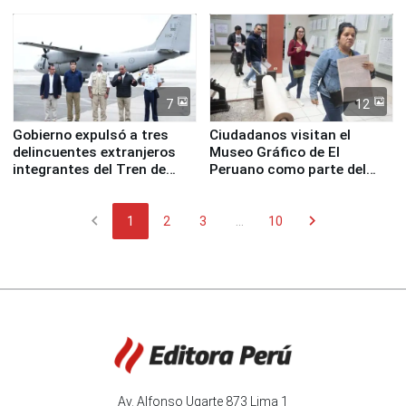
esta mañana a la ciudad de
Nasca
7
12
Gobierno expulsó a tres
Ciudadanos visitan el
delincuentes extranjeros
Museo Gráfico de El
integrantes del Tren de
Peruano como parte del
Aragua
programa Museos Abiertos
chevron_left
chevron_right
1
2
3
...
10
Av. Alfonso Ugarte 873 Lima 1