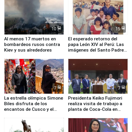
10
15
Al menos 17 muertos en
El esperado retorno del
bombardeos rusos contra
papa León XIV al Perú: Las
Kiev y sus alrededores
imágenes del Santo Padre
en su labor pastoral en
nuestro país
7
7
La estrella olímpica Simone
Presidenta Keiko Fujimori
Biles disfruta de los
realiza visita de trabajo a
encantos de Cusco y el
planta de Coca-Cola en
Valle Sagrado
Pucusana