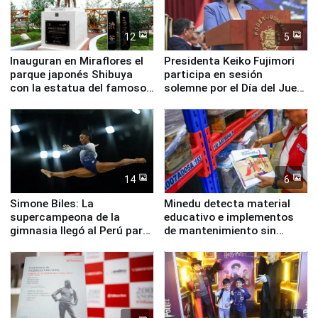
12
5
Inauguran en Miraflores el
Presidenta Keiko Fujimori
parque japonés Shibuya
participa en sesión
con la estatua del famoso
solemne por el Día del Juez
perro Hachiko
y la Jueza
14
6
Simone Biles: La
Minedu detecta material
supercampeona de la
educativo e implementos
gimnasia llegó al Perú para
de mantenimiento sin
empezar cuenta regresiva a
distribuir en almacenes de
Panamericanos Lima 2027
la UGEL 2