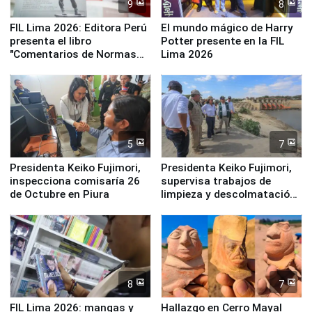
9
8
FIL Lima 2026: Editora Perú
El mundo mágico de Harry
presenta el libro
Potter presente en la FIL
"Comentarios de Normas
Lima 2026
Legales: Laboral Vl .
Derecho Colectivo"
5
7
Presidenta Keiko Fujimori,
Presidenta Keiko Fujimori,
inspecciona comisaría 26
supervisa trabajos de
de Octubre en Piura
limpieza y descolmatación
en río Piura
8
7
FIL Lima 2026: mangas y
Hallazgo en Cerro Mayal