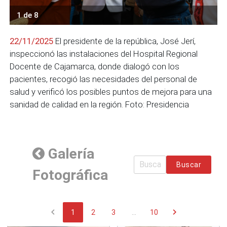
1 de 8
22/11/2025
El presidente de la república, José Jerí,
inspeccionó las instalaciones del Hospital Regional
Docente de Cajamarca, donde dialogó con los
pacientes, recogió las necesidades del personal de
salud y verificó los posibles puntos de mejora para una
sanidad de calidad en la región. Foto: Presidencia
Galería
Buscar
Fotográfica
chevron_left
chevron_right
1
2
3
...
10