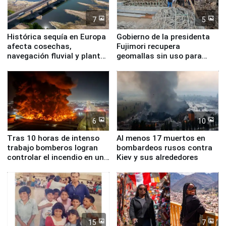
7
5
Histórica sequía en Europa
Gobierno de la presidenta
afecta cosechas,
Fujimori recupera
navegación fluvial y plantas
geomallas sin uso para
nucleares
proteger Santa Eulalia ante
Fenómeno El Niño
6
10
Tras 10 horas de intenso
Al menos 17 muertos en
trabajo bomberos logran
bombardeos rusos contra
controlar el incendio en una
Kiev y sus alrededores
planta química de Santiago
de Chile
15
7