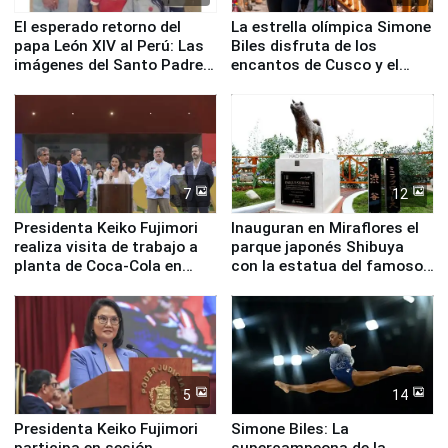
El esperado retorno del
La estrella olímpica Simone
papa León XIV al Perú: Las
Biles disfruta de los
imágenes del Santo Padre
encantos de Cusco y el
en su labor pastoral en
Valle Sagrado
nuestro país
7
12
Presidenta Keiko Fujimori
Inauguran en Miraflores el
realiza visita de trabajo a
parque japonés Shibuya
planta de Coca-Cola en
con la estatua del famoso
Pucusana
perro Hachiko
5
14
Presidenta Keiko Fujimori
Simone Biles: La