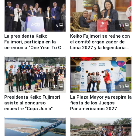
5
10
La presidenta Keiko
Keiko Fujimori se reúne con
Fujimori, participa en la
el comité organizador de
ceremonia “One Year To Go
Lima 2027 y la legendaria
de Lima 2027”
Simone Biles
11
10
Presidenta Keiko Fujimori
La Plaza Mayor ya respira la
asiste al concurso
fiesta de los Juegos
ecuestre “Copa Junín”
Panamericanos 2027