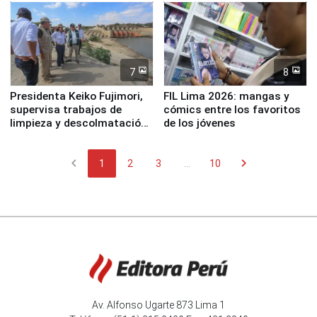
7
8
Presidenta Keiko Fujimori,
FIL Lima 2026: mangas y
supervisa trabajos de
cómics entre los favoritos
limpieza y descolmatación
de los jóvenes
en río Piura
chevron_left
chevron_right
1
2
3
...
10
Av. Alfonso Ugarte 873 Lima 1