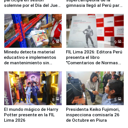
participa en sesión
supercampeona de la
solemne por el Día del Juez
gimnasia llegó al Perú para
y la Jueza
empezar cuenta regresiva a
Panamericanos Lima 2027
6
9
Minedu detecta material
FIL Lima 2026: Editora Perú
educativo e implementos
presenta el libro
de mantenimiento sin
"Comentarios de Normas
distribuir en almacenes de
Legales: Laboral Vl .
la UGEL 2
Derecho Colectivo"
8
5
El mundo mágico de Harry
Presidenta Keiko Fujimori,
Potter presente en la FIL
inspecciona comisaría 26
Lima 2026
de Octubre en Piura