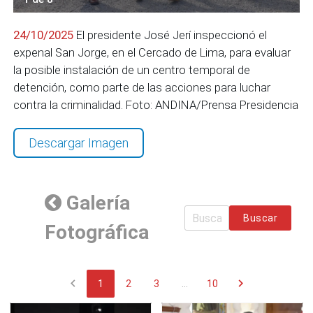
24/10/2025
El presidente José Jerí inspeccionó el
expenal San Jorge, en el Cercado de Lima, para evaluar
la posible instalación de un centro temporal de
detención, como parte de las acciones para luchar
contra la criminalidad. Foto: ANDINA/Prensa Presidencia
Descargar Imagen
Galería
Buscar
Fotográfica
chevron_left
chevron_right
1
2
3
...
10