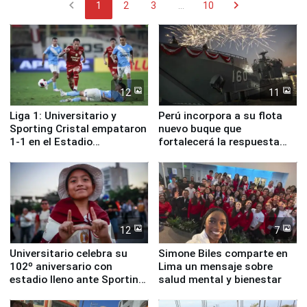
chevron_left
chevron_right
1
2
3
...
10
12
11
Liga 1: Universitario y
Perú incorpora a su flota
Sporting Cristal empataron
nuevo buque que
1-1 en el Estadio
fortalecerá la respuesta
Monumental
ante el fenómeno El Niño
12
7
Universitario celebra su
Simone Biles comparte en
102º aniversario con
Lima un mensaje sobre
estadio lleno ante Sporting
salud mental y bienestar
Cristal