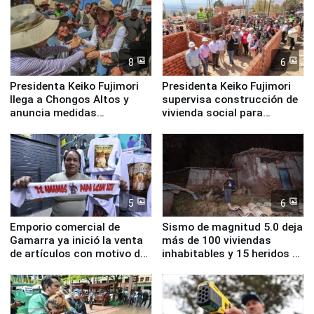
8
6
Presidenta Keiko Fujimori
Presidenta Keiko Fujimori
llega a Chongos Altos y
supervisa construcción de
anuncia medidas
vivienda social para
inmediatas en vivienda,
familias afectadas por
educación, salud y empleo
sismo en Junín
5
6
Emporio comercial de
Sismo de magnitud 5.0 deja
Gamarra ya inició la venta
más de 100 viviendas
de artículos con motivo de
inhabitables y 15 heridos en
la visita del papa León XIV
Junín