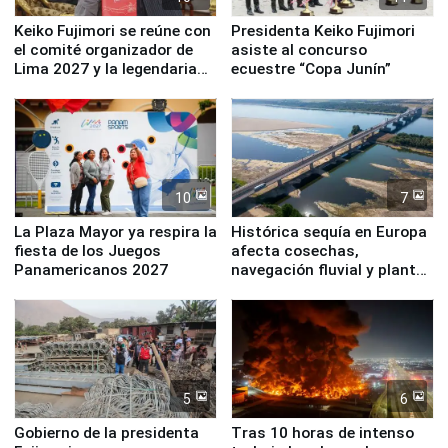
Keiko Fujimori se reúne con
Presidenta Keiko Fujimori
el comité organizador de
asiste al concurso
Lima 2027 y la legendaria
ecuestre “Copa Junín”
Simone Biles
10
7
La Plaza Mayor ya respira la
Histórica sequía en Europa
fiesta de los Juegos
afecta cosechas,
Panamericanos 2027
navegación fluvial y plantas
nucleares
5
6
Gobierno de la presidenta
Tras 10 horas de intenso