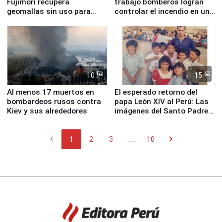
Fujimori recupera
trabajo bomberos logran
geomallas sin uso para
controlar el incendio en una
proteger Santa Eulalia ante
planta química de Santiago
Fenómeno El Niño
de Chile
10
15
Al menos 17 muertos en
El esperado retorno del
bombardeos rusos contra
papa León XIV al Perú: Las
Kiev y sus alrededores
imágenes del Santo Padre
en su labor pastoral en
nuestro país
chevron_left
chevron_right
1
2
3
...
10