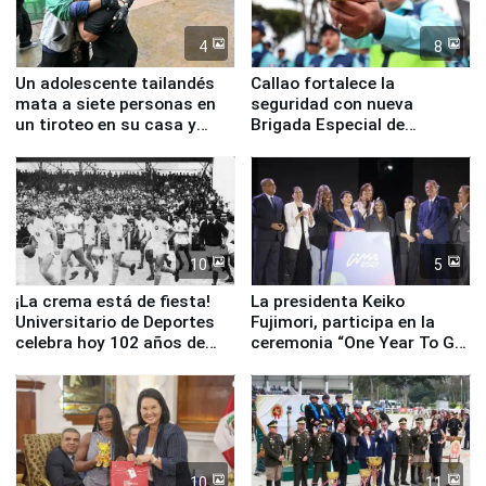
4
8
Un adolescente tailandés
Callao fortalece la
mata a siete personas en
seguridad con nueva
un tiroteo en su casa y
Brigada Especial de
escuela
Turismo y moderno
equipamiento para
Serenazgo
10
5
¡La crema está de fiesta!
La presidenta Keiko
Universitario de Deportes
Fujimori, participa en la
celebra hoy 102 años de
ceremonia “One Year To Go
fundación
de Lima 2027”
10
11