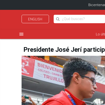
Bicentenar
ENGLISH
menu
Lo úl
Presidente José Jerí partic