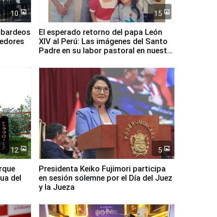
10
15
mbardeos
El esperado retorno del papa León
dedores
XIV al Perú: Las imágenes del Santo
Padre en su labor pastoral en nuestro
país
12
5
arque
Presidenta Keiko Fujimori participa
ua del
en sesión solemne por el Día del Juez
y la Jueza