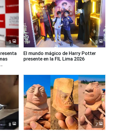
9
8
presenta
El mundo mágico de Harry Potter
rmas
presente en la FIL Lima 2026
8
7