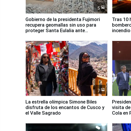
5
Gobierno de la presidenta Fujimori
Tras 10 
recupera geomallas sin uso para
bomberos
proteger Santa Eulalia ante
incendio
Fenómeno El Niño
Santiago
7
La estrella olímpica Simone Biles
Presiden
disfruta de los encantos de Cusco y
visita d
el Valle Sagrado
Cola en