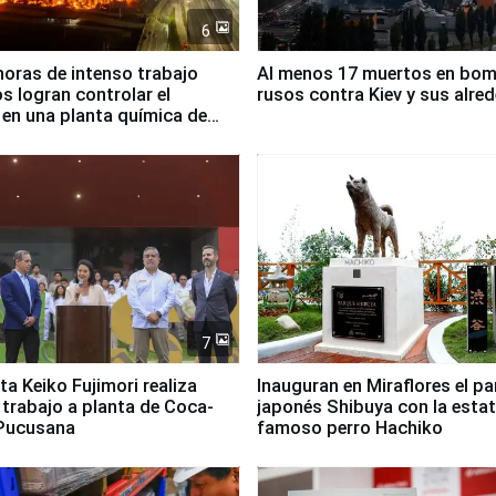
6
horas de intenso trabajo
Al menos 17 muertos en bo
 logran controlar el
rusos contra Kiev y sus alre
 en una planta química de
 de Chile
7
ta Keiko Fujimori realiza
Inauguran en Miraflores el p
e trabajo a planta de Coca-
japonés Shibuya con la estat
 Pucusana
famoso perro Hachiko