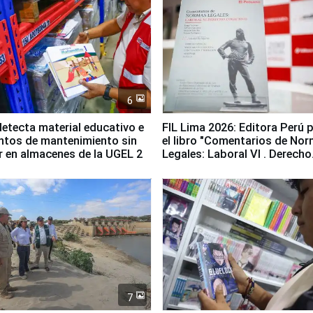
6
etecta material educativo e
FIL Lima 2026: Editora Perú 
ntos de mantenimiento sin
el libro "Comentarios de No
ir en almacenes de la UGEL 2
Legales: Laboral Vl . Derecho
Colectivo"
7