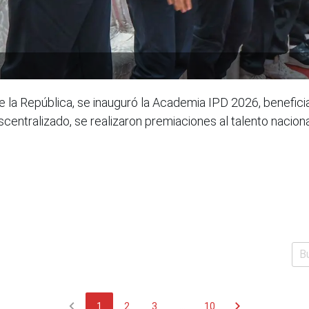
e la República, se inauguró la Academia IPD 2026, benefici
centralizado, se realizaron premiaciones al talento nacion
chevron_left
chevron_right
1
2
3
...
10