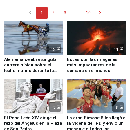
chevron_left
chevron_right
1
2
3
...
10
12
11
Alemania celebra singular
Estas son las imágenes
carrera hípica sobre el
más impactantes de la
lecho marino durante la
semana en el mundo
marea baja
7
8
El Papa León XIV dirige el
La gran Simone Biles llegó a
rezo del Ángelus en la Plaza
la Videna del IPD y envió un
de San Pedro
mensaje a todos los