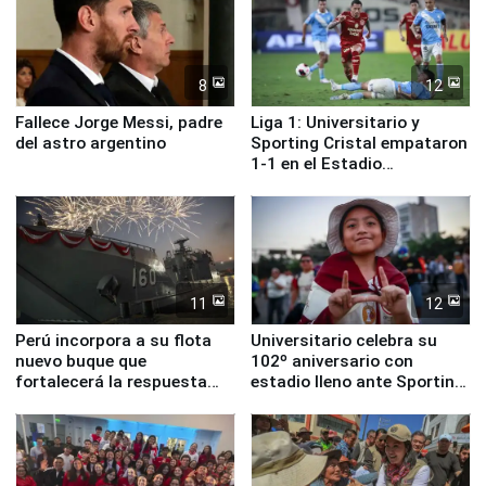
8
12
Fallece Jorge Messi, padre
Liga 1: Universitario y
del astro argentino
Sporting Cristal empataron
1-1 en el Estadio
Monumental
11
12
Perú incorpora a su flota
Universitario celebra su
nuevo buque que
102º aniversario con
fortalecerá la respuesta
estadio lleno ante Sporting
ante el fenómeno El Niño
Cristal