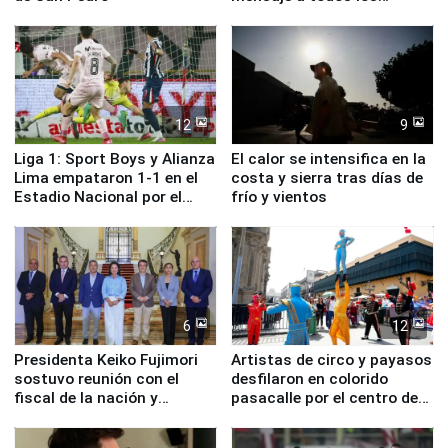
deportistas del Perú
12
9
Liga 1: Sport Boys y Alianza
El calor se intensifica en la
Lima empataron 1-1 en el
costa y sierra tras días de
Estadio Nacional por el
frío y vientos
Torneo Clausura
6
12
Presidenta Keiko Fujimori
Artistas de circo y payasos
sostuvo reunión con el
desfilaron en colorido
fiscal de la nación y
pasacalle por el centro de
ministros de Estado
Lima