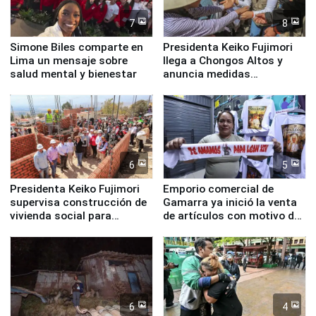
7
8
Simone Biles comparte en
Presidenta Keiko Fujimori
Lima un mensaje sobre
llega a Chongos Altos y
salud mental y bienestar
anuncia medidas
inmediatas en vivienda,
educación, salud y empleo
6
5
Presidenta Keiko Fujimori
Emporio comercial de
supervisa construcción de
Gamarra ya inició la venta
vivienda social para
de artículos con motivo de
familias afectadas por
la visita del papa León XIV
sismo en Junín
6
4