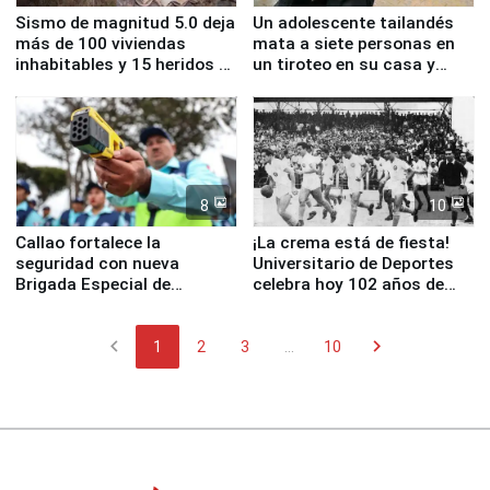
Sismo de magnitud 5.0 deja
Un adolescente tailandés
más de 100 viviendas
mata a siete personas en
inhabitables y 15 heridos en
un tiroteo en su casa y
Junín
escuela
8
10
Callao fortalece la
¡La crema está de fiesta!
seguridad con nueva
Universitario de Deportes
Brigada Especial de
celebra hoy 102 años de
Turismo y moderno
fundación
equipamiento para
chevron_left
chevron_right
Serenazgo
1
2
3
...
10