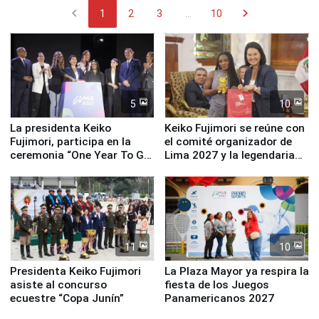
chevron_left
chevron_right
1
2
3
...
10
5
10
La presidenta Keiko
Keiko Fujimori se reúne con
Fujimori, participa en la
el comité organizador de
ceremonia “One Year To Go
Lima 2027 y la legendaria
de Lima 2027”
Simone Biles
11
10
Presidenta Keiko Fujimori
La Plaza Mayor ya respira la
asiste al concurso
fiesta de los Juegos
ecuestre “Copa Junín”
Panamericanos 2027