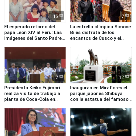
15
7
El esperado retorno del
La estrella olímpica Simone
papa León XIV al Perú: Las
Biles disfruta de los
imágenes del Santo Padre
encantos de Cusco y el
en su labor pastoral en
Valle Sagrado
nuestro país
7
12
Presidenta Keiko Fujimori
Inauguran en Miraflores el
realiza visita de trabajo a
parque japonés Shibuya
planta de Coca-Cola en
con la estatua del famoso
Pucusana
perro Hachiko