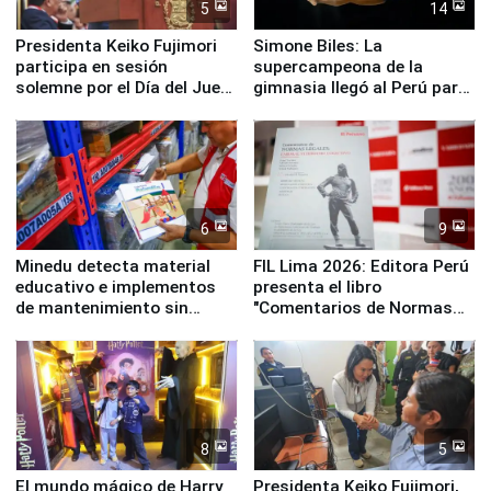
5
14
Presidenta Keiko Fujimori
Simone Biles: La
participa en sesión
supercampeona de la
solemne por el Día del Juez
gimnasia llegó al Perú para
y la Jueza
empezar cuenta regresiva a
Panamericanos Lima 2027
6
9
Minedu detecta material
FIL Lima 2026: Editora Perú
educativo e implementos
presenta el libro
de mantenimiento sin
"Comentarios de Normas
distribuir en almacenes de
Legales: Laboral Vl .
la UGEL 2
Derecho Colectivo"
8
5
El mundo mágico de Harry
Presidenta Keiko Fujimori,