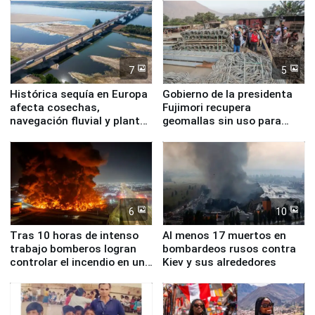
7
5
Histórica sequía en Europa
Gobierno de la presidenta
afecta cosechas,
Fujimori recupera
navegación fluvial y plantas
geomallas sin uso para
nucleares
proteger Santa Eulalia ante
Fenómeno El Niño
6
10
Tras 10 horas de intenso
Al menos 17 muertos en
trabajo bomberos logran
bombardeos rusos contra
controlar el incendio en una
Kiev y sus alrededores
planta química de Santiago
de Chile