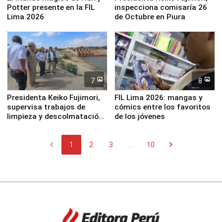
Potter presente en la FIL
inspecciona comisaría 26
Lima 2026
de Octubre en Piura
7
8
Presidenta Keiko Fujimori,
FIL Lima 2026: mangas y
supervisa trabajos de
cómics entre los favoritos
limpieza y descolmatación
de los jóvenes
en río Piura
chevron_left
chevron_right
1
2
3
...
10