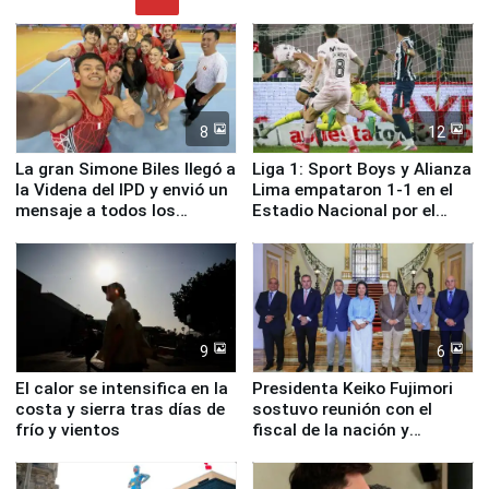
8
12
La gran Simone Biles llegó a
Liga 1: Sport Boys y Alianza
la Videna del IPD y envió un
Lima empataron 1-1 en el
mensaje a todos los
Estadio Nacional por el
deportistas del Perú
Torneo Clausura
9
6
El calor se intensifica en la
Presidenta Keiko Fujimori
costa y sierra tras días de
sostuvo reunión con el
frío y vientos
fiscal de la nación y
ministros de Estado