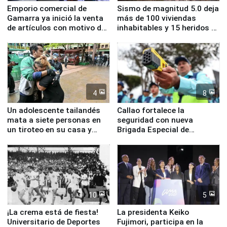
Emporio comercial de
Sismo de magnitud 5.0 deja
Gamarra ya inició la venta
más de 100 viviendas
de artículos con motivo de
inhabitables y 15 heridos en
la visita del papa León XIV
Junín
4
8
Un adolescente tailandés
Callao fortalece la
mata a siete personas en
seguridad con nueva
un tiroteo en su casa y
Brigada Especial de
escuela
Turismo y moderno
equipamiento para
Serenazgo
10
5
¡La crema está de fiesta!
La presidenta Keiko
Universitario de Deportes
Fujimori, participa en la