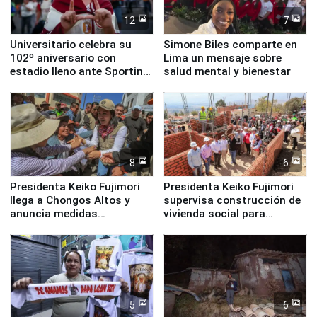
12
7
Universitario celebra su
Simone Biles comparte en
102º aniversario con
Lima un mensaje sobre
estadio lleno ante Sporting
salud mental y bienestar
Cristal
8
6
Presidenta Keiko Fujimori
Presidenta Keiko Fujimori
llega a Chongos Altos y
supervisa construcción de
anuncia medidas
vivienda social para
inmediatas en vivienda,
familias afectadas por
educación, salud y empleo
sismo en Junín
5
6