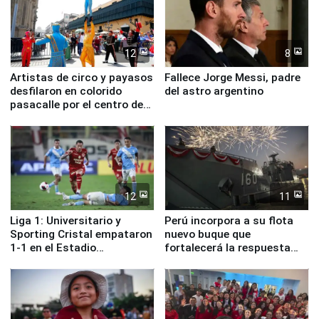
12
8
Artistas de circo y payasos
Fallece Jorge Messi, padre
desfilaron en colorido
del astro argentino
pasacalle por el centro de
Lima
12
11
Liga 1: Universitario y
Perú incorpora a su flota
Sporting Cristal empataron
nuevo buque que
1-1 en el Estadio
fortalecerá la respuesta
Monumental
ante el fenómeno El Niño