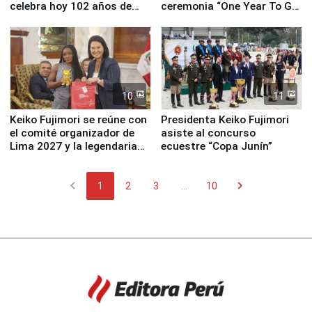
celebra hoy 102 años de
ceremonia “One Year To Go
fundación
de Lima 2027”
10
11
Keiko Fujimori se reúne con
Presidenta Keiko Fujimori
el comité organizador de
asiste al concurso
Lima 2027 y la legendaria
ecuestre “Copa Junín”
Simone Biles
chevron_left
chevron_right
1
2
3
...
10