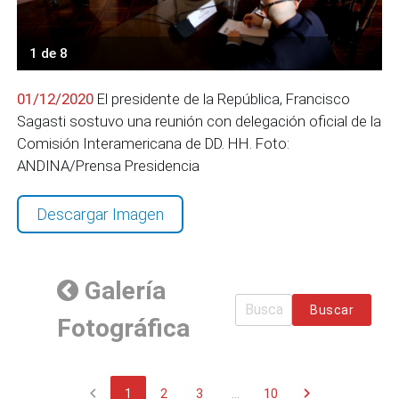
1 de 8
01/12/2020
El presidente de la República, Francisco
Sagasti sostuvo una reunión con delegación oficial de la
Comisión Interamericana de DD. HH. Foto:
ANDINA/Prensa Presidencia
Descargar Imagen
Galería
Buscar
Fotográfica
chevron_left
chevron_right
1
2
3
...
10