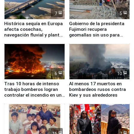
7
5
Histórica sequía en Europa
Gobierno de la presidenta
afecta cosechas,
Fujimori recupera
navegación fluvial y plantas
geomallas sin uso para
nucleares
proteger Santa Eulalia ante
Fenómeno El Niño
6
10
Tras 10 horas de intenso
Al menos 17 muertos en
trabajo bomberos logran
bombardeos rusos contra
controlar el incendio en una
Kiev y sus alrededores
planta química de Santiago
de Chile
15
7