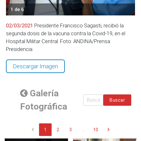
1 de 6
02/03/2021
Presidente Francisco Sagasti, recibió la
segunda dosis de la vacuna contra la Covid-19, en el
Hospital Militar Central. Foto: ANDINA/Prensa
Presidencia
Descargar Imagen
Galería
Buscar
Fotográfica
chevron_left
chevron_right
1
2
3
...
10