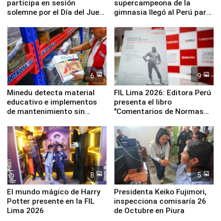
participa en sesión
supercampeona de la
solemne por el Día del Juez
gimnasia llegó al Perú para
y la Jueza
empezar cuenta regresiva a
Panamericanos Lima 2027
6
9
Minedu detecta material
FIL Lima 2026: Editora Perú
educativo e implementos
presenta el libro
de mantenimiento sin
"Comentarios de Normas
distribuir en almacenes de
Legales: Laboral Vl .
la UGEL 2
Derecho Colectivo"
8
5
El mundo mágico de Harry
Presidenta Keiko Fujimori,
Potter presente en la FIL
inspecciona comisaría 26
Lima 2026
de Octubre en Piura