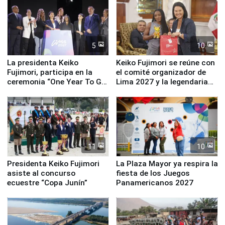
5
10
La presidenta Keiko
Keiko Fujimori se reúne con
Fujimori, participa en la
el comité organizador de
ceremonia “One Year To Go
Lima 2027 y la legendaria
de Lima 2027”
Simone Biles
11
10
Presidenta Keiko Fujimori
La Plaza Mayor ya respira la
asiste al concurso
fiesta de los Juegos
ecuestre “Copa Junín”
Panamericanos 2027