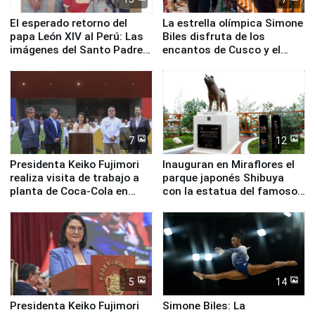
El esperado retorno del
La estrella olímpica Simone
papa León XIV al Perú: Las
Biles disfruta de los
imágenes del Santo Padre
encantos de Cusco y el
en su labor pastoral en
Valle Sagrado
nuestro país
7
12
Presidenta Keiko Fujimori
Inauguran en Miraflores el
realiza visita de trabajo a
parque japonés Shibuya
planta de Coca-Cola en
con la estatua del famoso
Pucusana
perro Hachiko
5
14
Presidenta Keiko Fujimori
Simone Biles: La