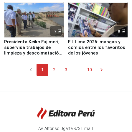
7
8
Presidenta Keiko Fujimori,
FIL Lima 2026: mangas y
supervisa trabajos de
cómics entre los favoritos
limpieza y descolmatación
de los jóvenes
en río Piura
chevron_left
chevron_right
1
2
3
...
10
Av. Alfonso Ugarte 873 Lima 1