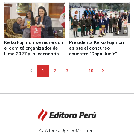
10
11
Keiko Fujimori se reúne con
Presidenta Keiko Fujimori
el comité organizador de
asiste al concurso
Lima 2027 y la legendaria
ecuestre “Copa Junín”
Simone Biles
chevron_left
chevron_right
1
2
3
...
10
Av. Alfonso Ugarte 873 Lima 1