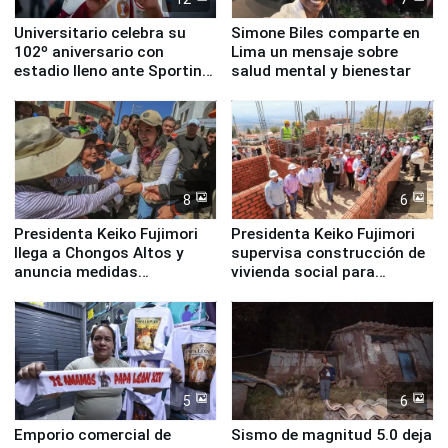
Universitario celebra su
Simone Biles comparte en
102º aniversario con
Lima un mensaje sobre
estadio lleno ante Sporting
salud mental y bienestar
Cristal
8
6
Presidenta Keiko Fujimori
Presidenta Keiko Fujimori
llega a Chongos Altos y
supervisa construcción de
anuncia medidas
vivienda social para
inmediatas en vivienda,
familias afectadas por
educación, salud y empleo
sismo en Junín
5
6
Emporio comercial de
Sismo de magnitud 5.0 deja