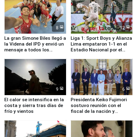
8
12
La gran Simone Biles llegó a
Liga 1: Sport Boys y Alianza
la Videna del IPD y envió un
Lima empataron 1-1 en el
mensaje a todos los
Estadio Nacional por el
deportistas del Perú
Torneo Clausura
9
6
El calor se intensifica en la
Presidenta Keiko Fujimori
costa y sierra tras días de
sostuvo reunión con el
frío y vientos
fiscal de la nación y
ministros de Estado