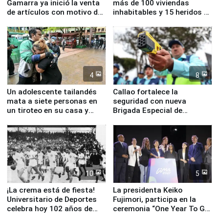
Gamarra ya inició la venta
más de 100 viviendas
de artículos con motivo de
inhabitables y 15 heridos en
la visita del papa León XIV
Junín
4
8
Un adolescente tailandés
Callao fortalece la
mata a siete personas en
seguridad con nueva
un tiroteo en su casa y
Brigada Especial de
escuela
Turismo y moderno
equipamiento para
Serenazgo
10
5
¡La crema está de fiesta!
La presidenta Keiko
Universitario de Deportes
Fujimori, participa en la
celebra hoy 102 años de
ceremonia “One Year To Go
fundación
de Lima 2027”