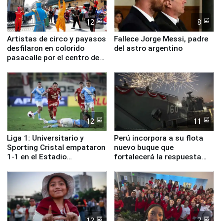
12
8
Artistas de circo y payasos
Fallece Jorge Messi, padre
desfilaron en colorido
del astro argentino
pasacalle por el centro de
Lima
12
11
Liga 1: Universitario y
Perú incorpora a su flota
Sporting Cristal empataron
nuevo buque que
1-1 en el Estadio
fortalecerá la respuesta
Monumental
ante el fenómeno El Niño
12
7