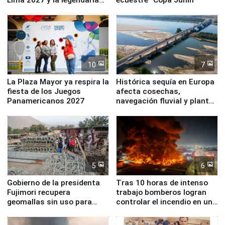
Simone Biles
10
7
La Plaza Mayor ya respira la
Histórica sequía en Europa
fiesta de los Juegos
afecta cosechas,
Panamericanos 2027
navegación fluvial y plantas
nucleares
5
6
Gobierno de la presidenta
Tras 10 horas de intenso
Fujimori recupera
trabajo bomberos logran
geomallas sin uso para
controlar el incendio en una
proteger Santa Eulalia ante
planta química de Santiago
Fenómeno El Niño
de Chile