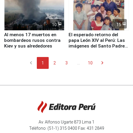
10
15
Al menos 17 muertos en
El esperado retorno del
bombardeos rusos contra
papa León XIV al Perú: Las
Kiev y sus alrededores
imágenes del Santo Padre
en su labor pastoral en
nuestro país
chevron_left
chevron_right
1
2
3
...
10
Av. Alfonso Ugarte 873 Lima 1
Teléfono: (51-1) 315 0400 Fax: 431 2849