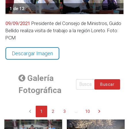
1 de 12
09/09/2021
Presidente del Consejo de Ministros, Guido
Bellido realiza visita de trabajo a la región Loreto. Foto:
PCM
Descargar Imagen
Galería
Buscar
Fotográfica
chevron_left
chevron_right
1
2
3
...
10