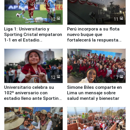
12
11
Liga 1: Universitario y
Perú incorpora a su flota
Sporting Cristal empataron
nuevo buque que
1-1 en el Estadio
fortalecerá la respuesta
Monumental
ante el fenómeno El Niño
12
7
Universitario celebra su
Simone Biles comparte en
102º aniversario con
Lima un mensaje sobre
estadio lleno ante Sporting
salud mental y bienestar
Cristal