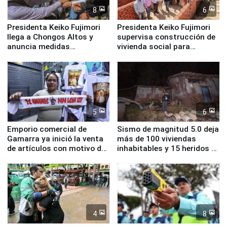
8
6
Presidenta Keiko Fujimori
Presidenta Keiko Fujimori
llega a Chongos Altos y
supervisa construcción de
anuncia medidas
vivienda social para
inmediatas en vivienda,
familias afectadas por
educación, salud y empleo
sismo en Junín
5
6
Emporio comercial de
Sismo de magnitud 5.0 deja
Gamarra ya inició la venta
más de 100 viviendas
de artículos con motivo de
inhabitables y 15 heridos en
la visita del papa León XIV
Junín
4
8