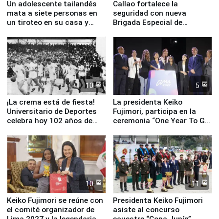
Un adolescente tailandés
Callao fortalece la
mata a siete personas en
seguridad con nueva
un tiroteo en su casa y
Brigada Especial de
escuela
Turismo y moderno
equipamiento para
Serenazgo
10
5
¡La crema está de fiesta!
La presidenta Keiko
Universitario de Deportes
Fujimori, participa en la
celebra hoy 102 años de
ceremonia “One Year To Go
fundación
de Lima 2027”
10
11
Keiko Fujimori se reúne con
Presidenta Keiko Fujimori
el comité organizador de
asiste al concurso
Lima 2027 y la legendaria
ecuestre “Copa Junín”