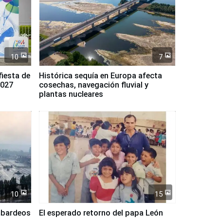
10
7
fiesta de
Histórica sequía en Europa afecta
2027
cosechas, navegación fluvial y
plantas nucleares
10
15
mbardeos
El esperado retorno del papa León