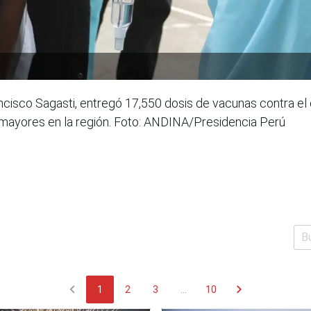
ncisco Sagasti, entregó 17,550 dosis de vacunas contra el 
s mayores en la región. Foto: ANDINA/Presidencia Perú
chevron_left
chevron_right
1
2
3
...
10