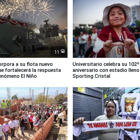
11
orpora a su flota nuevo
Universitario celebra su 102º
e fortalecerá la respuesta
aniversario con estadio lleno
fenómeno El Niño
Sporting Cristal