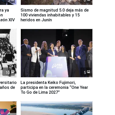
5
6
ra ya
Sismo de magnitud 5.0 deja más de
on
100 viviendas inhabitables y 15
León XIV
heridos en Junín
10
5
ersitario
La presidenta Keiko Fujimori,
 años de
participa en la ceremonia “One Year
To Go de Lima 2027”