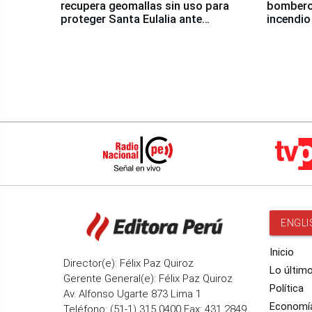
recupera geomallas sin uso para
bomberos
proteger Santa Eulalia ante
incendio
Fenómeno El Niño
Santiago
ENGLI
Inicio
Director(e): Félix Paz Quiroz
Lo últim
Gerente General(e): Félix Paz Quiroz
Política
Av. Alfonso Ugarte 873 Lima 1
Economí
Teléfono: (51-1) 315 0400 Fax: 431 2849