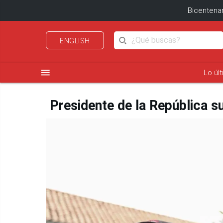
Bicentenar
ENGLISH
menu
Lo úl
Presidente de la República s