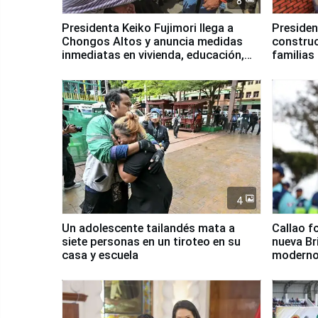
8
Presidenta Keiko Fujimori llega a
Presiden
Chongos Altos y anuncia medidas
construc
inmediatas en vivienda, educación,
familias
salud y empleo
Junín
4
Un adolescente tailandés mata a
Callao f
siete personas en un tiroteo en su
nueva Br
casa y escuela
moderno
Serenaz