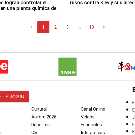
 logran controlar el
rusos contra Kiev y sus alre
 en una planta química de
 de Chile
chevron_left
chevron_right
1
2
3
...
10
SH VERSION
E
Cultural
Canal Online
E
o
Ánfora 2026
Videos
J
F
Deportes
Especiales
E
a
Clic
Interactivos