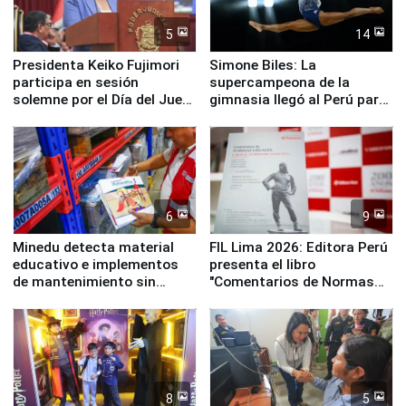
5
14
Presidenta Keiko Fujimori
Simone Biles: La
participa en sesión
supercampeona de la
solemne por el Día del Juez
gimnasia llegó al Perú para
y la Jueza
empezar cuenta regresiva a
Panamericanos Lima 2027
6
9
Minedu detecta material
FIL Lima 2026: Editora Perú
educativo e implementos
presenta el libro
de mantenimiento sin
"Comentarios de Normas
distribuir en almacenes de
Legales: Laboral Vl .
la UGEL 2
Derecho Colectivo"
8
5