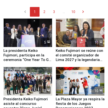
chevron_left
chevron_right
1
2
3
...
10
5
10
La presidenta Keiko
Keiko Fujimori se reúne con
Fujimori, participa en la
el comité organizador de
ceremonia “One Year To Go
Lima 2027 y la legendaria
de Lima 2027”
Simone Biles
11
10
Presidenta Keiko Fujimori
La Plaza Mayor ya respira la
asiste al concurso
fiesta de los Juegos