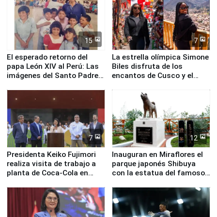
15
7
El esperado retorno del
La estrella olímpica Simone
papa León XIV al Perú: Las
Biles disfruta de los
imágenes del Santo Padre
encantos de Cusco y el
en su labor pastoral en
Valle Sagrado
nuestro país
7
12
Presidenta Keiko Fujimori
Inauguran en Miraflores el
realiza visita de trabajo a
parque japonés Shibuya
planta de Coca-Cola en
con la estatua del famoso
Pucusana
perro Hachiko