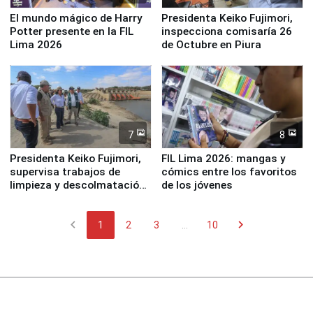
El mundo mágico de Harry
Presidenta Keiko Fujimori,
Potter presente en la FIL
inspecciona comisaría 26
Lima 2026
de Octubre en Piura
7
8
Presidenta Keiko Fujimori,
FIL Lima 2026: mangas y
supervisa trabajos de
cómics entre los favoritos
limpieza y descolmatación
de los jóvenes
en río Piura
chevron_left
chevron_right
1
2
3
...
10