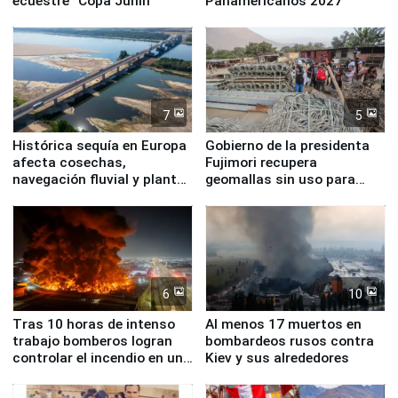
ecuestre “Copa Junín”
Panamericanos 2027
7
5
Histórica sequía en Europa
Gobierno de la presidenta
afecta cosechas,
Fujimori recupera
navegación fluvial y plantas
geomallas sin uso para
nucleares
proteger Santa Eulalia ante
Fenómeno El Niño
6
10
Tras 10 horas de intenso
Al menos 17 muertos en
trabajo bomberos logran
bombardeos rusos contra
controlar el incendio en una
Kiev y sus alrededores
planta química de Santiago
de Chile