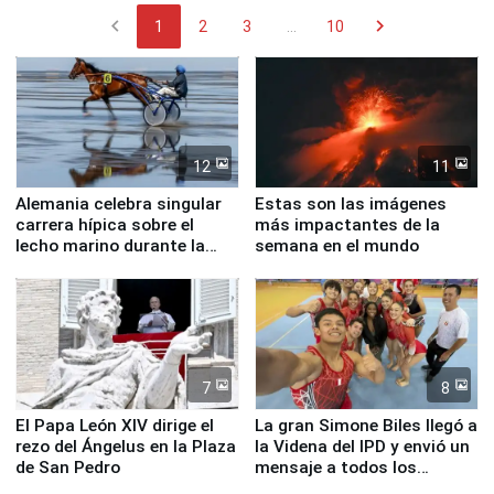
chevron_left
chevron_right
1
2
3
...
10
12
11
Alemania celebra singular
Estas son las imágenes
carrera hípica sobre el
más impactantes de la
lecho marino durante la
semana en el mundo
marea baja
7
8
El Papa León XIV dirige el
La gran Simone Biles llegó a
rezo del Ángelus en la Plaza
la Videna del IPD y envió un
de San Pedro
mensaje a todos los
deportistas del Perú