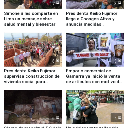
7
8
Simone Biles comparte en
Presidenta Keiko Fujimori
Lima un mensaje sobre
llega a Chongos Altos y
salud mental y bienestar
anuncia medidas
inmediatas en vivienda,
educación, salud y empleo
6
5
Presidenta Keiko Fujimori
Emporio comercial de
supervisa construcción de
Gamarra ya inició la venta
vivienda social para
de artículos con motivo de
familias afectadas por
la visita del papa León XIV
sismo en Junín
6
4