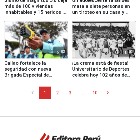
Sismo de magnitud 5.0 deja
Un adolescente tailandés
más de 100 viviendas
mata a siete personas en
inhabitables y 15 heridos en
un tiroteo en su casa y
Junín
escuela
8
10
Callao fortalece la
¡La crema está de fiesta!
seguridad con nueva
Universitario de Deportes
Brigada Especial de
celebra hoy 102 años de
Turismo y moderno
fundación
equipamiento para
chevron_left
chevron_right
Serenazgo
1
2
3
...
10