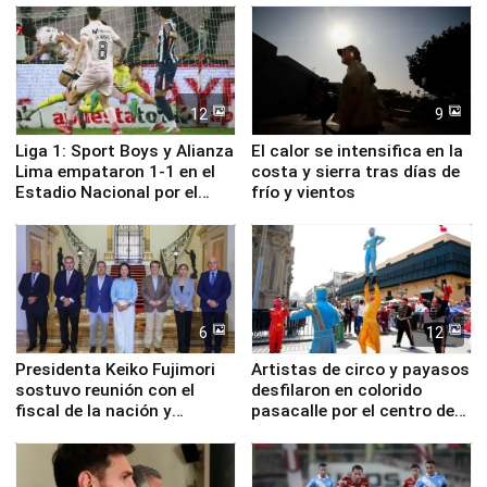
12
9
Liga 1: Sport Boys y Alianza
El calor se intensifica en la
Lima empataron 1-1 en el
costa y sierra tras días de
Estadio Nacional por el
frío y vientos
Torneo Clausura
6
12
Presidenta Keiko Fujimori
Artistas de circo y payasos
sostuvo reunión con el
desfilaron en colorido
fiscal de la nación y
pasacalle por el centro de
ministros de Estado
Lima