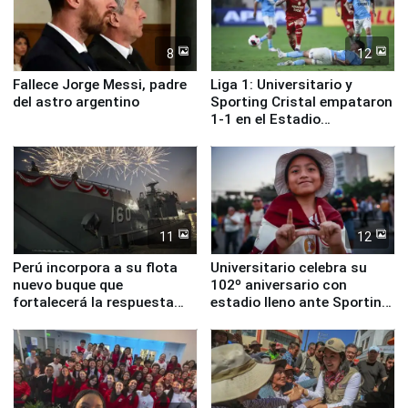
8
12
Fallece Jorge Messi, padre
Liga 1: Universitario y
del astro argentino
Sporting Cristal empataron
1-1 en el Estadio
Monumental
11
12
Perú incorpora a su flota
Universitario celebra su
nuevo buque que
102º aniversario con
fortalecerá la respuesta
estadio lleno ante Sporting
ante el fenómeno El Niño
Cristal