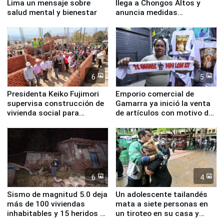
Lima un mensaje sobre
llega a Chongos Altos y
salud mental y bienestar
anuncia medidas
inmediatas en vivienda,
educación, salud y empleo
6
5
Presidenta Keiko Fujimori
Emporio comercial de
supervisa construcción de
Gamarra ya inició la venta
vivienda social para
de artículos con motivo de
familias afectadas por
la visita del papa León XIV
sismo en Junín
6
4
Sismo de magnitud 5.0 deja
Un adolescente tailandés
más de 100 viviendas
mata a siete personas en
inhabitables y 15 heridos en
un tiroteo en su casa y
Junín
escuela