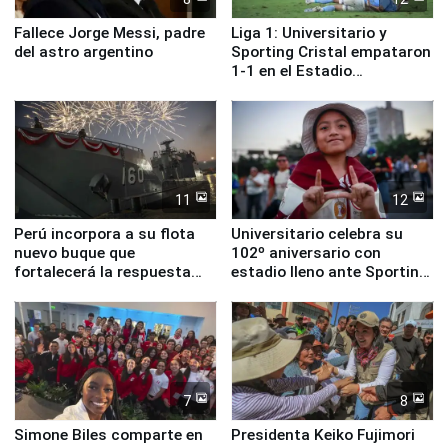
Fallece Jorge Messi, padre
Liga 1: Universitario y
del astro argentino
Sporting Cristal empataron
1-1 en el Estadio
Monumental
11
12
Perú incorpora a su flota
Universitario celebra su
nuevo buque que
102º aniversario con
fortalecerá la respuesta
estadio lleno ante Sporting
ante el fenómeno El Niño
Cristal
7
8
Simone Biles comparte en
Presidenta Keiko Fujimori