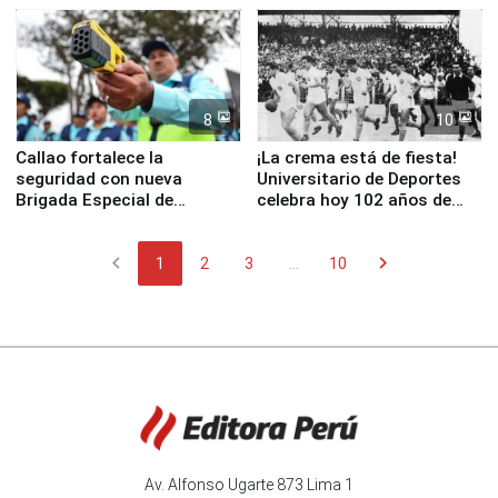
8
10
Callao fortalece la
¡La crema está de fiesta!
seguridad con nueva
Universitario de Deportes
Brigada Especial de
celebra hoy 102 años de
Turismo y moderno
fundación
equipamiento para
chevron_left
chevron_right
Serenazgo
1
2
3
...
10
Av. Alfonso Ugarte 873 Lima 1