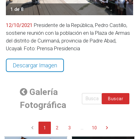
1 de 8
12/10/2021
Presidente de la República, Pedro Castillo,
sostiene reunión con la población en la Plaza de Armas
del distrito de Curimaná, provincia de Padre Abad,
Ucayali. Foto: Prensa Presidencia
Descargar Imagen
Galería
Buscar
Fotográfica
chevron_left
chevron_right
1
2
3
...
10