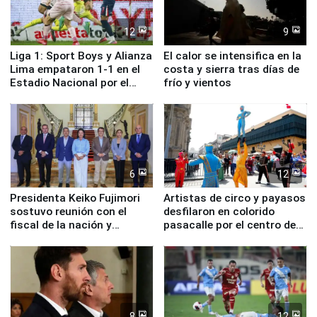
12
9
Liga 1: Sport Boys y Alianza
El calor se intensifica en la
Lima empataron 1-1 en el
costa y sierra tras días de
Estadio Nacional por el
frío y vientos
Torneo Clausura
6
12
Presidenta Keiko Fujimori
Artistas de circo y payasos
sostuvo reunión con el
desfilaron en colorido
fiscal de la nación y
pasacalle por el centro de
ministros de Estado
Lima
8
12