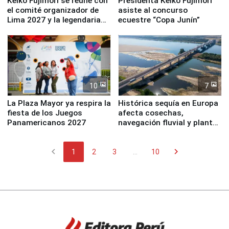
Keiko Fujimori se reúne con
Presidenta Keiko Fujimori
el comité organizador de
asiste al concurso
Lima 2027 y la legendaria
ecuestre “Copa Junín”
Simone Biles
10
7
La Plaza Mayor ya respira la
Histórica sequía en Europa
fiesta de los Juegos
afecta cosechas,
Panamericanos 2027
navegación fluvial y plantas
nucleares
chevron_left
chevron_right
1
2
3
...
10