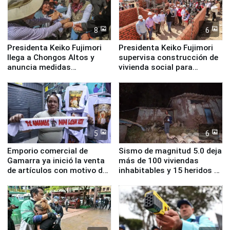
8
6
Presidenta Keiko Fujimori
Presidenta Keiko Fujimori
llega a Chongos Altos y
supervisa construcción de
anuncia medidas
vivienda social para
inmediatas en vivienda,
familias afectadas por
educación, salud y empleo
sismo en Junín
5
6
Emporio comercial de
Sismo de magnitud 5.0 deja
Gamarra ya inició la venta
más de 100 viviendas
de artículos con motivo de
inhabitables y 15 heridos en
la visita del papa León XIV
Junín