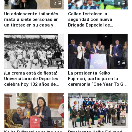
4
8
Un adolescente tailandés
Callao fortalece la
mata a siete personas en
seguridad con nueva
un tiroteo en su casa y
Brigada Especial de
escuela
Turismo y moderno
equipamiento para
Serenazgo
10
5
¡La crema está de fiesta!
La presidenta Keiko
Universitario de Deportes
Fujimori, participa en la
celebra hoy 102 años de
ceremonia “One Year To Go
fundación
de Lima 2027”
10
11