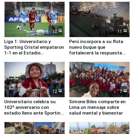
12
11
Liga 1: Universitario y
Perú incorpora a su flota
Sporting Cristal empataron
nuevo buque que
1-1 en el Estadio
fortalecerá la respuesta
Monumental
ante el fenómeno El Niño
12
7
Universitario celebra su
Simone Biles comparte en
102º aniversario con
Lima un mensaje sobre
estadio lleno ante Sporting
salud mental y bienestar
Cristal