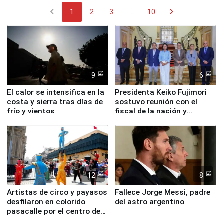
chevron_left
chevron_right
1
2
3
...
10
9
6
El calor se intensifica en la
Presidenta Keiko Fujimori
costa y sierra tras días de
sostuvo reunión con el
frío y vientos
fiscal de la nación y
ministros de Estado
12
8
Artistas de circo y payasos
Fallece Jorge Messi, padre
desfilaron en colorido
del astro argentino
pasacalle por el centro de
Lima