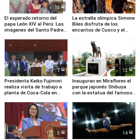
15
7
El esperado retorno del
La estrella olímpica Simone
papa León XIV al Perú: Las
Biles disfruta de los
imágenes del Santo Padre
encantos de Cusco y el
en su labor pastoral en
Valle Sagrado
nuestro país
7
12
Presidenta Keiko Fujimori
Inauguran en Miraflores el
realiza visita de trabajo a
parque japonés Shibuya
planta de Coca-Cola en
con la estatua del famoso
Pucusana
perro Hachiko
5
14