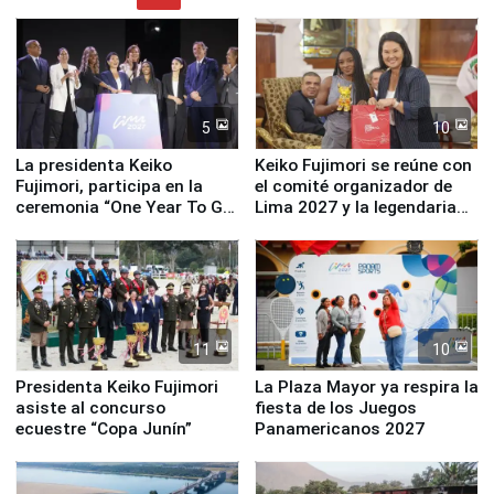
5
10
La presidenta Keiko
Keiko Fujimori se reúne con
Fujimori, participa en la
el comité organizador de
ceremonia “One Year To Go
Lima 2027 y la legendaria
de Lima 2027”
Simone Biles
11
10
Presidenta Keiko Fujimori
La Plaza Mayor ya respira la
asiste al concurso
fiesta de los Juegos
ecuestre “Copa Junín”
Panamericanos 2027