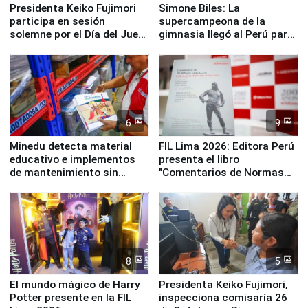
Presidenta Keiko Fujimori
Simone Biles: La
participa en sesión
supercampeona de la
solemne por el Día del Juez
gimnasia llegó al Perú para
y la Jueza
empezar cuenta regresiva a
Panamericanos Lima 2027
6
9
Minedu detecta material
FIL Lima 2026: Editora Perú
educativo e implementos
presenta el libro
de mantenimiento sin
"Comentarios de Normas
distribuir en almacenes de
Legales: Laboral Vl .
la UGEL 2
Derecho Colectivo"
8
5
El mundo mágico de Harry
Presidenta Keiko Fujimori,
Potter presente en la FIL
inspecciona comisaría 26