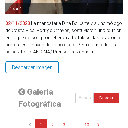
1 de 4
02/11/2023
La mandataria Dina Boluarte y su homólogo
de Costa Rica, Rodrigo Chaves, sostuvieron una reunión
en la que se comprometieron a fortalecer las relaciones
bilaterales. Chaves destacó que el Perú es uno de los
países. Foto: ANDINA/ Prensa Presidencia
Descargar Imagen
Galería
Buscar
Fotográfica
chevron_left
chevron_right
1
2
3
...
10