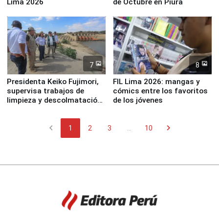
Lima 2026
de Octubre en Piura
7
8
Presidenta Keiko Fujimori,
FIL Lima 2026: mangas y
supervisa trabajos de
cómics entre los favoritos
limpieza y descolmatación
de los jóvenes
en río Piura
chevron_left
chevron_right
1
2
3
...
10