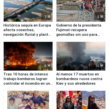
7
5
Histórica sequía en Europa
Gobierno de la presidenta
afecta cosechas,
Fujimori recupera
navegación fluvial y plantas
geomallas sin uso para
nucleares
proteger Santa Eulalia ante
Fenómeno El Niño
6
10
Tras 10 horas de intenso
Al menos 17 muertos en
trabajo bomberos logran
bombardeos rusos contra
controlar el incendio en una
Kiev y sus alrededores
planta química de Santiago
de Chile