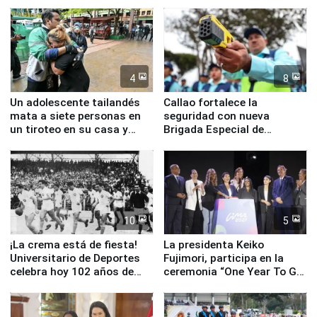
la visita del papa León XIV
Junín
4
8
Un adolescente tailandés
Callao fortalece la
mata a siete personas en
seguridad con nueva
un tiroteo en su casa y
Brigada Especial de
escuela
Turismo y moderno
equipamiento para
Serenazgo
10
5
¡La crema está de fiesta!
La presidenta Keiko
Universitario de Deportes
Fujimori, participa en la
celebra hoy 102 años de
ceremonia “One Year To Go
fundación
de Lima 2027”