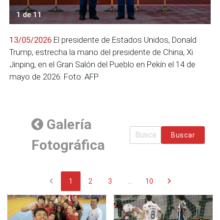
1 de 11
13/05/2026
El presidente de Estados Unidos, Donald
Trump, estrecha la mano del presidente de China, Xi
Jinping, en el Gran Salón del Pueblo en Pekín el 14 de
mayo de 2026. Foto: AFP
Galería
Buscar
Fotográfica
chevron_left
chevron_right
1
2
3
...
10