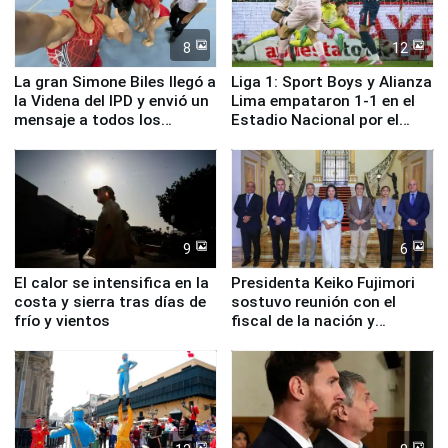
8
12
La gran Simone Biles llegó a
Liga 1: Sport Boys y Alianza
la Videna del IPD y envió un
Lima empataron 1-1 en el
mensaje a todos los
Estadio Nacional por el
deportistas del Perú
Torneo Clausura
9
6
El calor se intensifica en la
Presidenta Keiko Fujimori
costa y sierra tras días de
sostuvo reunión con el
frío y vientos
fiscal de la nación y
ministros de Estado