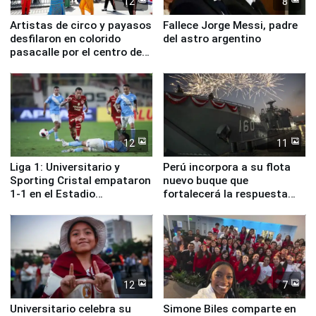
12
8
Artistas de circo y payasos
Fallece Jorge Messi, padre
desfilaron en colorido
del astro argentino
pasacalle por el centro de
Lima
12
11
Liga 1: Universitario y
Perú incorpora a su flota
Sporting Cristal empataron
nuevo buque que
1-1 en el Estadio
fortalecerá la respuesta
Monumental
ante el fenómeno El Niño
12
7
Universitario celebra su
Simone Biles comparte en