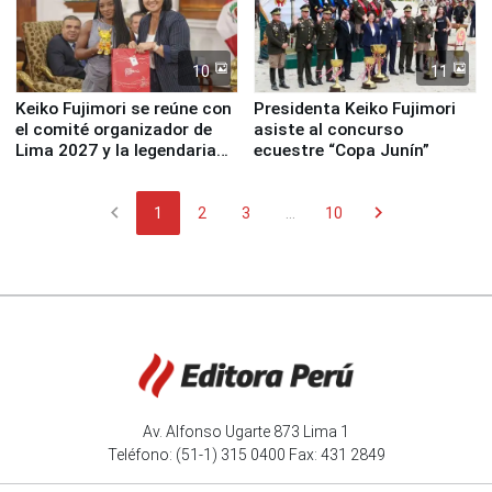
10
11
Keiko Fujimori se reúne con
Presidenta Keiko Fujimori
el comité organizador de
asiste al concurso
Lima 2027 y la legendaria
ecuestre “Copa Junín”
Simone Biles
chevron_left
chevron_right
1
2
3
...
10
Av. Alfonso Ugarte 873 Lima 1
Teléfono: (51-1) 315 0400 Fax: 431 2849