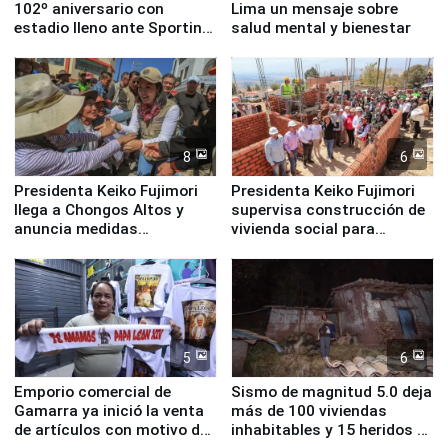
102º aniversario con
Lima un mensaje sobre
estadio lleno ante Sporting
salud mental y bienestar
Cristal
8
6
Presidenta Keiko Fujimori
Presidenta Keiko Fujimori
llega a Chongos Altos y
supervisa construcción de
anuncia medidas
vivienda social para
inmediatas en vivienda,
familias afectadas por
educación, salud y empleo
sismo en Junín
5
6
Emporio comercial de
Sismo de magnitud 5.0 deja
Gamarra ya inició la venta
más de 100 viviendas
de artículos con motivo de
inhabitables y 15 heridos en