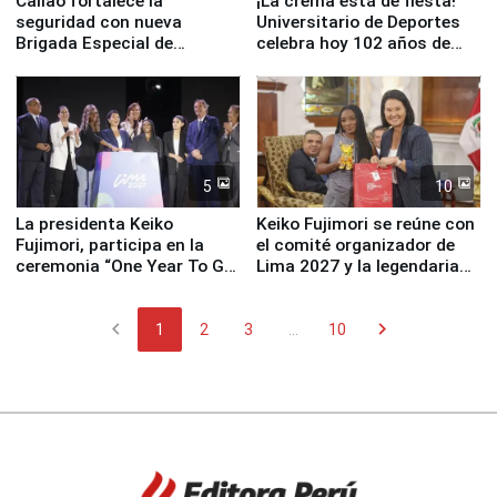
Callao fortalece la
¡La crema está de fiesta!
seguridad con nueva
Universitario de Deportes
Brigada Especial de
celebra hoy 102 años de
Turismo y moderno
fundación
equipamiento para
Serenazgo
5
10
La presidenta Keiko
Keiko Fujimori se reúne con
Fujimori, participa en la
el comité organizador de
ceremonia “One Year To Go
Lima 2027 y la legendaria
de Lima 2027”
Simone Biles
chevron_left
chevron_right
1
2
3
...
10