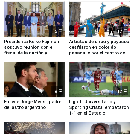
6
12
Presidenta Keiko Fujimori
Artistas de circo y payasos
sostuvo reunión con el
desfilaron en colorido
fiscal de la nación y
pasacalle por el centro de
ministros de Estado
Lima
8
12
Fallece Jorge Messi, padre
Liga 1: Universitario y
del astro argentino
Sporting Cristal empataron
1-1 en el Estadio
Monumental