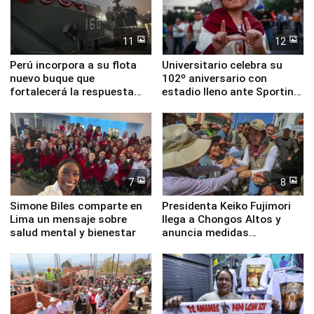
11
12
Perú incorpora a su flota
Universitario celebra su
nuevo buque que
102º aniversario con
fortalecerá la respuesta
estadio lleno ante Sporting
ante el fenómeno El Niño
Cristal
7
8
Simone Biles comparte en
Presidenta Keiko Fujimori
Lima un mensaje sobre
llega a Chongos Altos y
salud mental y bienestar
anuncia medidas
inmediatas en vivienda,
educación, salud y empleo