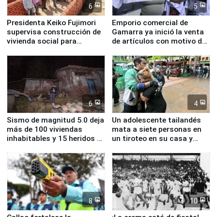
6
5
Presidenta Keiko Fujimori
Emporio comercial de
supervisa construcción de
Gamarra ya inició la venta
vivienda social para
de artículos con motivo de
familias afectadas por
la visita del papa León XIV
sismo en Junín
6
4
Sismo de magnitud 5.0 deja
Un adolescente tailandés
más de 100 viviendas
mata a siete personas en
inhabitables y 15 heridos en
un tiroteo en su casa y
Junín
escuela
8
10