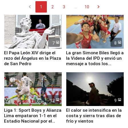
chevron_left
chevron_right
1
2
3
...
10
7
8
El Papa León XIV dirige el
La gran Simone Biles llegó a
rezo del Ángelus en la Plaza
la Videna del IPD y envió un
de San Pedro
mensaje a todos los
deportistas del Perú
12
9
Liga 1: Sport Boys y Alianza
El calor se intensifica en la
Lima empataron 1-1 en el
costa y sierra tras días de
Estadio Nacional por el
frío y vientos
Torneo Clausura