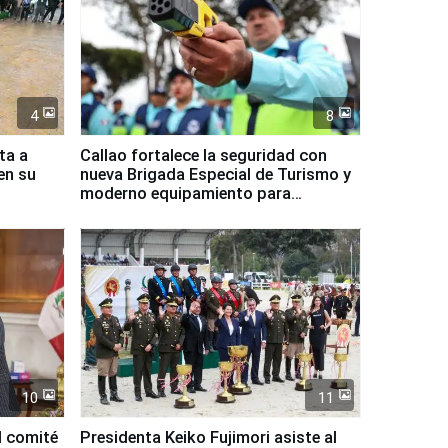
4
8
ta a
Callao fortalece la seguridad con
en su
nueva Brigada Especial de Turismo y
moderno equipamiento para
Serenazgo
10
11
l comité
Presidenta Keiko Fujimori asiste al