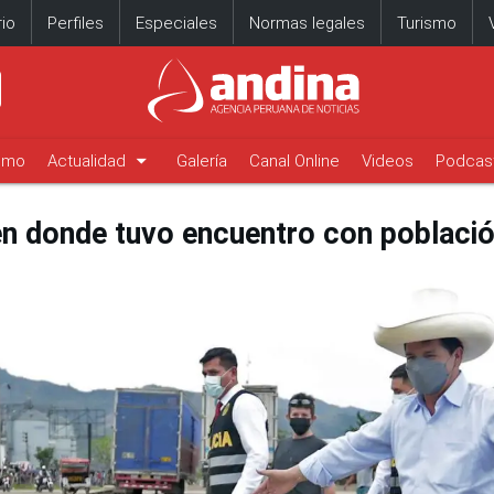
io
Perfiles
Especiales
Normas legales
Turismo
arrow_drop_down
timo
Actualidad
Galería
Canal Online
Videos
Podcas
aén donde tuvo encuentro con població