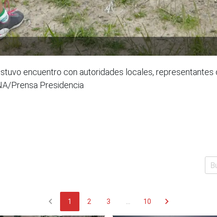
ostuvo encuentro con autoridades locales, representantes 
INA/Prensa Presidencia
chevron_left
chevron_right
1
2
3
...
10