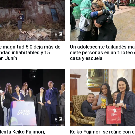
6
 magnitud 5.0 deja más de
Un adolescente tailandés ma
endas inhabitables y 15
siete personas en un tiroteo 
en Junín
casa y escuela
5
denta Keiko Fujimori,
Keiko Fujimori se reúne con e