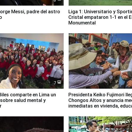
8
Jorge Messi, padre del astro
Liga 1: Universitario y Sport
o
Cristal empataron 1-1 en el 
Monumental
7
iles comparte en Lima un
Presidenta Keiko Fujimori lle
sobre salud mental y
Chongos Altos y anuncia me
r
inmediatas en vivienda, educ
salud y empleo