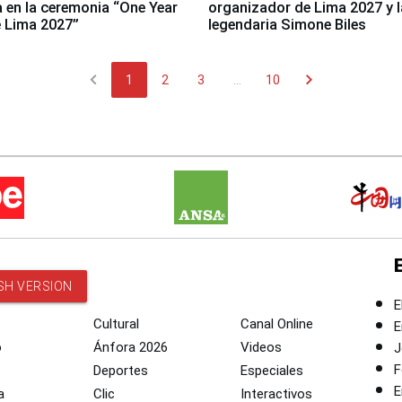
a en la ceremonia “One Year
organizador de Lima 2027 y l
 Lima 2027”
legendaria Simone Biles
chevron_left
chevron_right
1
2
3
...
10
SH VERSION
E
Cultural
Canal Online
E
o
Ánfora 2026
Videos
J
F
Deportes
Especiales
E
a
Clic
Interactivos