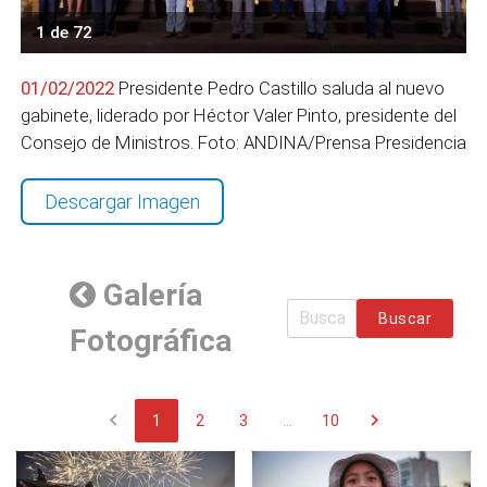
1 de 72
01/02/2022
Presidente Pedro Castillo saluda al nuevo
gabinete, liderado por Héctor Valer Pinto, presidente del
Consejo de Ministros. Foto: ANDINA/Prensa Presidencia
Descargar Imagen
Galería
Buscar
Fotográfica
chevron_left
chevron_right
1
2
3
...
10