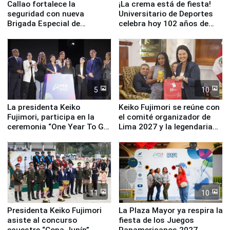
Callao fortalece la
¡La crema está de fiesta!
seguridad con nueva
Universitario de Deportes
Brigada Especial de
celebra hoy 102 años de
Turismo y moderno
fundación
equipamiento para
Serenazgo
5
10
La presidenta Keiko
Keiko Fujimori se reúne con
Fujimori, participa en la
el comité organizador de
ceremonia “One Year To Go
Lima 2027 y la legendaria
de Lima 2027”
Simone Biles
11
10
Presidenta Keiko Fujimori
La Plaza Mayor ya respira la
asiste al concurso
fiesta de los Juegos
ecuestre “Copa Junín”
Panamericanos 2027