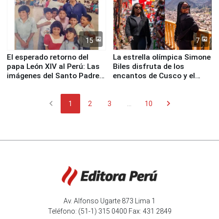
15
7
El esperado retorno del
La estrella olímpica Simone
papa León XIV al Perú: Las
Biles disfruta de los
imágenes del Santo Padre
encantos de Cusco y el
en su labor pastoral en
Valle Sagrado
nuestro país
chevron_left
chevron_right
1
2
3
...
10
Av. Alfonso Ugarte 873 Lima 1
Teléfono: (51-1) 315 0400 Fax: 431 2849