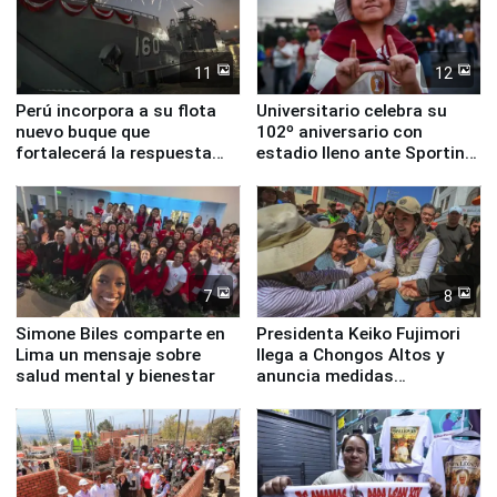
11
12
Perú incorpora a su flota
Universitario celebra su
nuevo buque que
102º aniversario con
fortalecerá la respuesta
estadio lleno ante Sporting
ante el fenómeno El Niño
Cristal
7
8
Simone Biles comparte en
Presidenta Keiko Fujimori
Lima un mensaje sobre
llega a Chongos Altos y
salud mental y bienestar
anuncia medidas
inmediatas en vivienda,
educación, salud y empleo