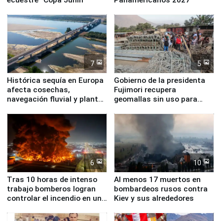
7
5
Histórica sequía en Europa
Gobierno de la presidenta
afecta cosechas,
Fujimori recupera
navegación fluvial y plantas
geomallas sin uso para
nucleares
proteger Santa Eulalia ante
Fenómeno El Niño
6
10
Tras 10 horas de intenso
Al menos 17 muertos en
trabajo bomberos logran
bombardeos rusos contra
controlar el incendio en una
Kiev y sus alrededores
planta química de Santiago
de Chile