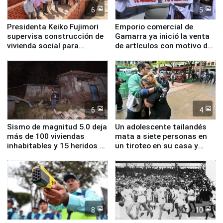
6
5
Presidenta Keiko Fujimori
Emporio comercial de
supervisa construcción de
Gamarra ya inició la venta
vivienda social para
de artículos con motivo de
familias afectadas por
la visita del papa León XIV
sismo en Junín
6
4
Sismo de magnitud 5.0 deja
Un adolescente tailandés
más de 100 viviendas
mata a siete personas en
inhabitables y 15 heridos en
un tiroteo en su casa y
Junín
escuela
8
10