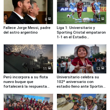
8
12
Fallece Jorge Messi, padre
Liga 1: Universitario y
del astro argentino
Sporting Cristal empataron
1-1 en el Estadio
Monumental
11
12
Perú incorpora a su flota
Universitario celebra su
nuevo buque que
102º aniversario con
fortalecerá la respuesta
estadio lleno ante Sporting
ante el fenómeno El Niño
Cristal