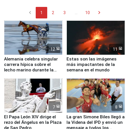
chevron_left
chevron_right
1
2
3
...
10
12
11
Alemania celebra singular
Estas son las imágenes
carrera hípica sobre el
más impactantes de la
lecho marino durante la
semana en el mundo
marea baja
7
8
El Papa León XIV dirige el
La gran Simone Biles llegó a
rezo del Ángelus en la Plaza
la Videna del IPD y envió un
de San Pedro
mensaje a todos los