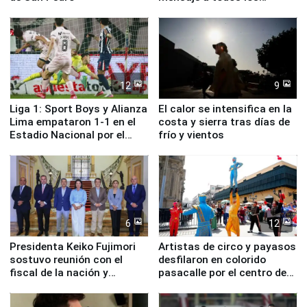
deportistas del Perú
12
9
Liga 1: Sport Boys y Alianza
El calor se intensifica en la
Lima empataron 1-1 en el
costa y sierra tras días de
Estadio Nacional por el
frío y vientos
Torneo Clausura
6
12
Presidenta Keiko Fujimori
Artistas de circo y payasos
sostuvo reunión con el
desfilaron en colorido
fiscal de la nación y
pasacalle por el centro de
ministros de Estado
Lima