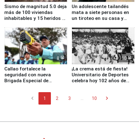
Sismo de magnitud 5.0 deja
Un adolescente tailandés
más de 100 viviendas
mata a siete personas en
inhabitables y 15 heridos en
un tiroteo en su casa y
Junín
escuela
8
10
Callao fortalece la
¡La crema está de fiesta!
seguridad con nueva
Universitario de Deportes
Brigada Especial de
celebra hoy 102 años de
Turismo y moderno
fundación
equipamiento para
chevron_left
chevron_right
Serenazgo
1
2
3
...
10