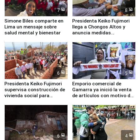
7
8
Simone Biles comparte en
Presidenta Keiko Fujimori
Lima un mensaje sobre
llega a Chongos Altos y
salud mental y bienestar
anuncia medidas
inmediatas en vivienda,
educación, salud y empleo
6
5
Presidenta Keiko Fujimori
Emporio comercial de
supervisa construcción de
Gamarra ya inició la venta
vivienda social para
de artículos con motivo de
familias afectadas por
la visita del papa León XIV
sismo en Junín
6
4