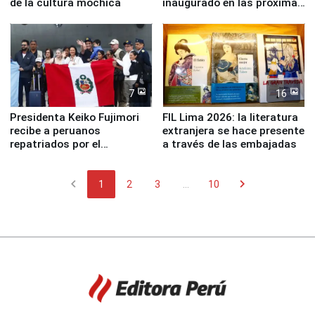
de la cultura mochica
inaugurado en las próximas
semanas
7
16
Presidenta Keiko Fujimori
FIL Lima 2026: la literatura
recibe a peruanos
extranjera se hace presente
repatriados por el
a través de las embajadas
terremoto en Venezuela
chevron_left
chevron_right
1
2
3
...
10