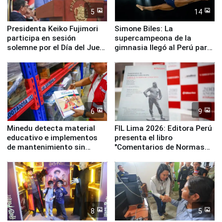
5
14
Presidenta Keiko Fujimori
Simone Biles: La
participa en sesión
supercampeona de la
solemne por el Día del Juez
gimnasia llegó al Perú para
y la Jueza
empezar cuenta regresiva a
Panamericanos Lima 2027
6
9
Minedu detecta material
FIL Lima 2026: Editora Perú
educativo e implementos
presenta el libro
de mantenimiento sin
"Comentarios de Normas
distribuir en almacenes de
Legales: Laboral Vl .
la UGEL 2
Derecho Colectivo"
8
5