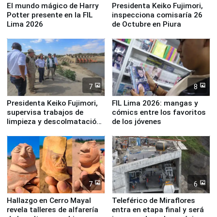
El mundo mágico de Harry
Presidenta Keiko Fujimori,
Potter presente en la FIL
inspecciona comisaría 26
Lima 2026
de Octubre en Piura
7
8
Presidenta Keiko Fujimori,
FIL Lima 2026: mangas y
supervisa trabajos de
cómics entre los favoritos
limpieza y descolmatación
de los jóvenes
en río Piura
7
6
Hallazgo en Cerro Mayal
Teleférico de Miraflores
revela talleres de alfarería
entra en etapa final y será