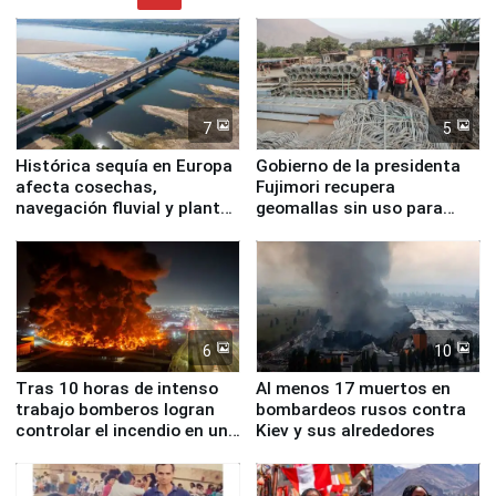
7
5
Histórica sequía en Europa
Gobierno de la presidenta
afecta cosechas,
Fujimori recupera
navegación fluvial y plantas
geomallas sin uso para
nucleares
proteger Santa Eulalia ante
Fenómeno El Niño
6
10
Tras 10 horas de intenso
Al menos 17 muertos en
trabajo bomberos logran
bombardeos rusos contra
controlar el incendio en una
Kiev y sus alrededores
planta química de Santiago
de Chile