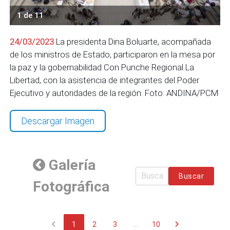
1 de 11
24/03/2023
La presidenta Dina Boluarte, acompañada
de los ministros de Estado, participaron en la mesa por
la paz y la gobernabilidad Con Punche Regional La
Libertad, con la asistencia de integrantes del Poder
Ejecutivo y autoridades de la región. Foto: ANDINA/PCM
Descargar Imagen
Galería
Buscar
Fotográfica
chevron_left
chevron_right
1
2
3
...
10