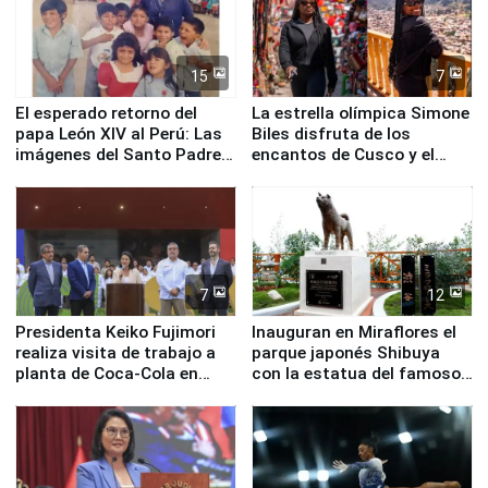
15
7
El esperado retorno del
La estrella olímpica Simone
papa León XIV al Perú: Las
Biles disfruta de los
imágenes del Santo Padre
encantos de Cusco y el
en su labor pastoral en
Valle Sagrado
nuestro país
7
12
Presidenta Keiko Fujimori
Inauguran en Miraflores el
realiza visita de trabajo a
parque japonés Shibuya
planta de Coca-Cola en
con la estatua del famoso
Pucusana
perro Hachiko