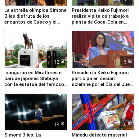
La estrella olímpica Simone
Presidenta Keiko Fujimori
Biles disfruta de los
realiza visita de trabajo a
encantos de Cusco y el
planta de Coca-Cola en
Valle Sagrado
Pucusana
12
5
Inauguran en Miraflores el
Presidenta Keiko Fujimori
parque japonés Shibuya
participa en sesión
con la estatua del famoso
solemne por el Día del Juez
perro Hachiko
y la Jueza
14
6
Simone Biles: La
Minedu detecta material