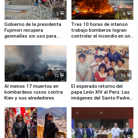
5
6
Gobierno de la presidenta
Tras 10 horas de intenso
Fujimori recupera
trabajo bomberos logran
geomallas sin uso para
controlar el incendio en una
proteger Santa Eulalia ante
planta química de Santiago
Fenómeno El Niño
de Chile
10
15
Al menos 17 muertos en
El esperado retorno del
bombardeos rusos contra
papa León XIV al Perú: Las
Kiev y sus alrededores
imágenes del Santo Padre
en su labor pastoral en
nuestro país
7
7