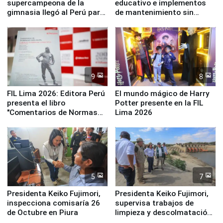
supercampeona de la
educativo e implementos
gimnasia llegó al Perú para
de mantenimiento sin
empezar cuenta regresiva a
distribuir en almacenes de
Panamericanos Lima 2027
la UGEL 2
9
8
FIL Lima 2026: Editora Perú
El mundo mágico de Harry
presenta el libro
Potter presente en la FIL
"Comentarios de Normas
Lima 2026
Legales: Laboral Vl .
Derecho Colectivo"
5
7
Presidenta Keiko Fujimori,
Presidenta Keiko Fujimori,
inspecciona comisaría 26
supervisa trabajos de
de Octubre en Piura
limpieza y descolmatación
en río Piura