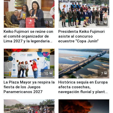
10
11
Keiko Fujimori se reúne con
Presidenta Keiko Fujimori
el comité organizador de
asiste al concurso
Lima 2027 y la legendaria
ecuestre “Copa Junín”
Simone Biles
10
7
La Plaza Mayor ya respira la
Histórica sequía en Europa
fiesta de los Juegos
afecta cosechas,
Panamericanos 2027
navegación fluvial y plantas
nucleares