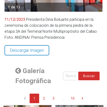
1 de 11
11/12/2023
Presidenta Dina Boluarte participa en la
ceremonia de colocación de la primera piedra de la
etapa 3A del Terminal Norte Multipropósito del Callao.
Foto: ANDINA/ Prensa Presidencia
Descargar Imagen
Galería
Buscar
Fotográfica
chevron_left
chevron_right
1
2
3
...
10