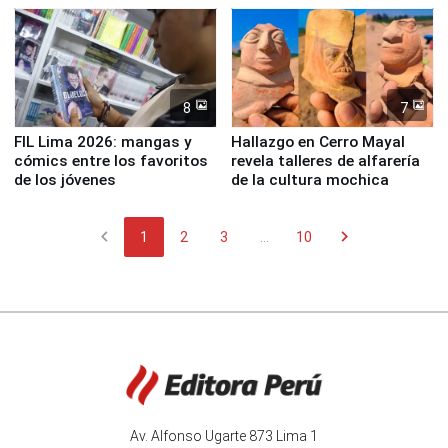
8
7
FIL Lima 2026: mangas y
Hallazgo en Cerro Mayal
cómics entre los favoritos
revela talleres de alfarería
de los jóvenes
de la cultura mochica
chevron_left
chevron_right
1
2
3
...
10
Av. Alfonso Ugarte 873 Lima 1