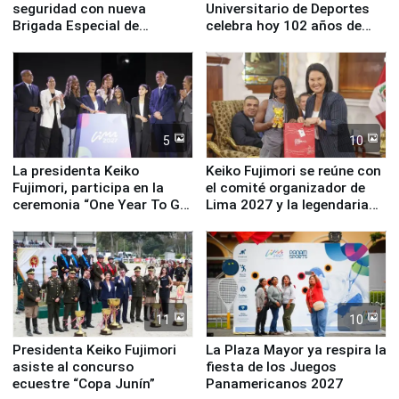
seguridad con nueva
Universitario de Deportes
Brigada Especial de
celebra hoy 102 años de
Turismo y moderno
fundación
equipamiento para
Serenazgo
5
10
La presidenta Keiko
Keiko Fujimori se reúne con
Fujimori, participa en la
el comité organizador de
ceremonia “One Year To Go
Lima 2027 y la legendaria
de Lima 2027”
Simone Biles
11
10
Presidenta Keiko Fujimori
La Plaza Mayor ya respira la
asiste al concurso
fiesta de los Juegos
ecuestre “Copa Junín”
Panamericanos 2027