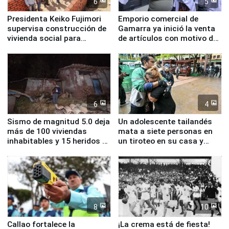
6
5
Presidenta Keiko Fujimori
Emporio comercial de
supervisa construcción de
Gamarra ya inició la venta
vivienda social para
de artículos con motivo de
familias afectadas por
la visita del papa León XIV
sismo en Junín
6
4
Sismo de magnitud 5.0 deja
Un adolescente tailandés
más de 100 viviendas
mata a siete personas en
inhabitables y 15 heridos en
un tiroteo en su casa y
Junín
escuela
8
10
Callao fortalece la
¡La crema está de fiesta!