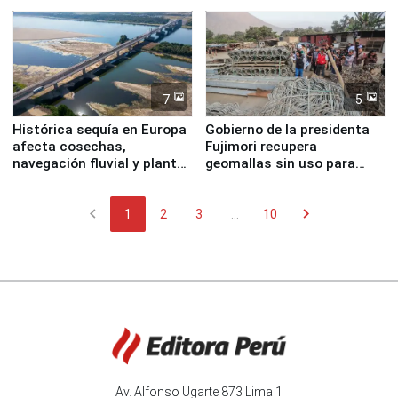
7
5
Histórica sequía en Europa
Gobierno de la presidenta
afecta cosechas,
Fujimori recupera
navegación fluvial y plantas
geomallas sin uso para
nucleares
proteger Santa Eulalia ante
Fenómeno El Niño
chevron_left
chevron_right
1
2
3
...
10
Av. Alfonso Ugarte 873 Lima 1