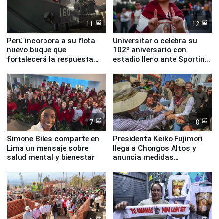
11
12
Perú incorpora a su flota
Universitario celebra su
nuevo buque que
102º aniversario con
fortalecerá la respuesta
estadio lleno ante Sporting
ante el fenómeno El Niño
Cristal
7
8
Simone Biles comparte en
Presidenta Keiko Fujimori
Lima un mensaje sobre
llega a Chongos Altos y
salud mental y bienestar
anuncia medidas
inmediatas en vivienda,
educación, salud y empleo