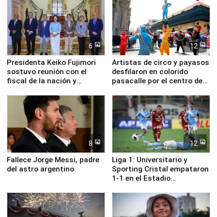
6
12
Presidenta Keiko Fujimori
Artistas de circo y payasos
sostuvo reunión con el
desfilaron en colorido
fiscal de la nación y
pasacalle por el centro de
ministros de Estado
Lima
8
12
Fallece Jorge Messi, padre
Liga 1: Universitario y
del astro argentino
Sporting Cristal empataron
1-1 en el Estadio
Monumental