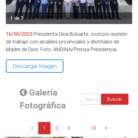
1 de 7
16/06/2023
Presidenta Dina Boluarte, sostuvo reunión
de trabajo con alcaldes provinciales y distritales de
Madre de Dios. Foto: ANDINA/Prensa Presidencia
Descargar Imagen
Galería
Buscar
Fotográfica
chevron_left
chevron_right
1
2
3
...
10