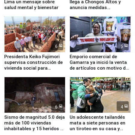
Lima un mensaje sobre
llega a Chongos Altos y
salud mental y bienestar
anuncia medidas
inmediatas en vivienda,
educación, salud y empleo
6
5
Presidenta Keiko Fujimori
Emporio comercial de
supervisa construcción de
Gamarra ya inició la venta
vivienda social para
de artículos con motivo de
familias afectadas por
la visita del papa León XIV
sismo en Junín
6
4
Sismo de magnitud 5.0 deja
Un adolescente tailandés
más de 100 viviendas
mata a siete personas en
inhabitables y 15 heridos en
un tiroteo en su casa y
Junín
escuela