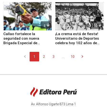
8
10
Callao fortalece la
¡La crema está de fiesta!
seguridad con nueva
Universitario de Deportes
Brigada Especial de
celebra hoy 102 años de
Turismo y moderno
fundación
equipamiento para
chevron_left
chevron_right
Serenazgo
1
2
3
...
10
Av. Alfonso Ugarte 873 Lima 1