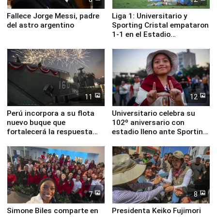
Fallece Jorge Messi, padre
Liga 1: Universitario y
del astro argentino
Sporting Cristal empataron
1-1 en el Estadio
Monumental
11
12
Perú incorpora a su flota
Universitario celebra su
nuevo buque que
102º aniversario con
fortalecerá la respuesta
estadio lleno ante Sporting
ante el fenómeno El Niño
Cristal
7
8
Simone Biles comparte en
Presidenta Keiko Fujimori