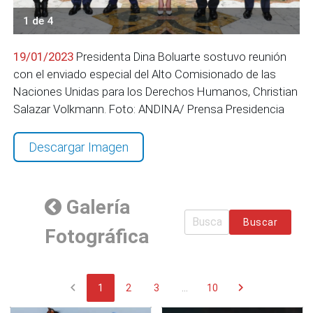
1 de 4
19/01/2023
Presidenta Dina Boluarte sostuvo reunión
con el enviado especial del Alto Comisionado de las
Naciones Unidas para los Derechos Humanos, Christian
Salazar Volkmann. Foto: ANDINA/ Prensa Presidencia
Descargar Imagen
Galería
Buscar
Fotográfica
chevron_left
chevron_right
1
2
3
...
10