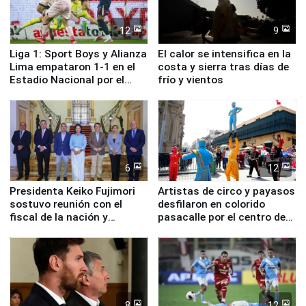
12
9
Liga 1: Sport Boys y Alianza
El calor se intensifica en la
Lima empataron 1-1 en el
costa y sierra tras días de
Estadio Nacional por el
frío y vientos
Torneo Clausura
6
12
Presidenta Keiko Fujimori
Artistas de circo y payasos
sostuvo reunión con el
desfilaron en colorido
fiscal de la nación y
pasacalle por el centro de
ministros de Estado
Lima
8
12