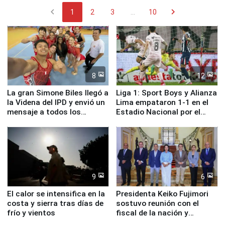
chevron_left
chevron_right
1
2
3
...
10
8
12
La gran Simone Biles llegó a
Liga 1: Sport Boys y Alianza
la Videna del IPD y envió un
Lima empataron 1-1 en el
mensaje a todos los
Estadio Nacional por el
deportistas del Perú
Torneo Clausura
9
6
El calor se intensifica en la
Presidenta Keiko Fujimori
costa y sierra tras días de
sostuvo reunión con el
frío y vientos
fiscal de la nación y
ministros de Estado