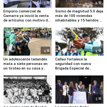
5
6
Emporio comercial de
Sismo de magnitud 5.0 deja
Gamarra ya inició la venta
más de 100 viviendas
de artículos con motivo de
inhabitables y 15 heridos en
la visita del papa León XIV
Junín
4
8
Un adolescente tailandés
Callao fortalece la
mata a siete personas en
seguridad con nueva
un tiroteo en su casa y
Brigada Especial de
escuela
Turismo y moderno
equipamiento para
Serenazgo
10
5