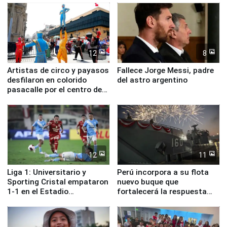
12
8
Artistas de circo y payasos
Fallece Jorge Messi, padre
desfilaron en colorido
del astro argentino
pasacalle por el centro de
Lima
12
11
Liga 1: Universitario y
Perú incorpora a su flota
Sporting Cristal empataron
nuevo buque que
1-1 en el Estadio
fortalecerá la respuesta
Monumental
ante el fenómeno El Niño