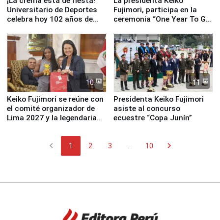
¡La crema está de fiesta!
La presidenta Keiko
Universitario de Deportes
Fujimori, participa en la
celebra hoy 102 años de
ceremonia “One Year To Go
fundación
de Lima 2027”
10
11
Keiko Fujimori se reúne con
Presidenta Keiko Fujimori
el comité organizador de
asiste al concurso
Lima 2027 y la legendaria
ecuestre “Copa Junín”
Simone Biles
chevron_left
chevron_right
1
2
3
...
10