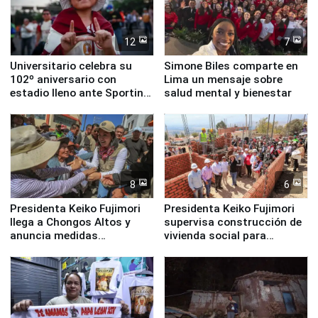
12
7
Universitario celebra su
Simone Biles comparte en
102º aniversario con
Lima un mensaje sobre
estadio lleno ante Sporting
salud mental y bienestar
Cristal
8
6
Presidenta Keiko Fujimori
Presidenta Keiko Fujimori
llega a Chongos Altos y
supervisa construcción de
anuncia medidas
vivienda social para
inmediatas en vivienda,
familias afectadas por
educación, salud y empleo
sismo en Junín