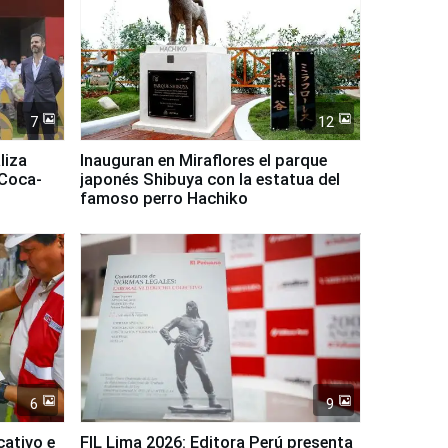
7
12
liza
Inauguran en Miraflores el parque
 Coca-
japonés Shibuya con la estatua del
famoso perro Hachiko
6
9
cativo e
FIL Lima 2026: Editora Perú presenta