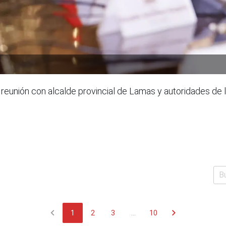
 reunión con alcalde provincial de Lamas y autoridades de
chevron_left
chevron_right
1
2
3
...
10