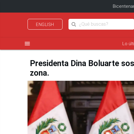
Bicentenar
ENGLISH
menu
Lo úl
Presidenta Dina Boluarte sos
zona.