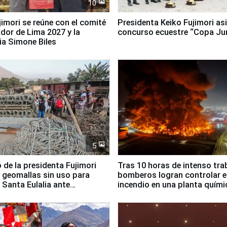
10
jimori se reúne con el comité
Presidenta Keiko Fujimori asi
dor de Lima 2027 y la
concurso ecuestre “Copa Ju
ia Simone Biles
5
 de la presidenta Fujimori
Tras 10 horas de intenso tra
 geomallas sin uso para
bomberos logran controlar e
 Santa Eulalia ante
incendio en una planta quími
o El Niño
Santiago de Chile