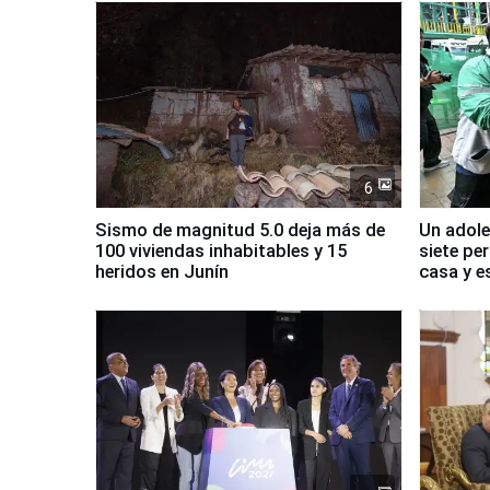
6
Sismo de magnitud 5.0 deja más de
Un adole
100 viviendas inhabitables y 15
siete pe
heridos en Junín
casa y e