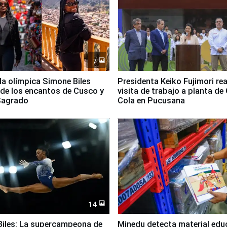
7
lla olímpica Simone Biles
Presidenta Keiko Fujimori rea
 de los encantos de Cusco y
visita de trabajo a planta de
 Sagrado
Cola en Pucusana
14
iles: La supercampeona de
Minedu detecta material edu