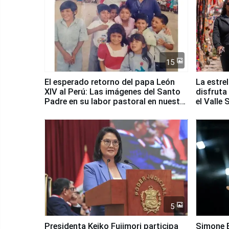
15
El esperado retorno del papa León
La estre
XIV al Perú: Las imágenes del Santo
disfruta
Padre en su labor pastoral en nuestro
el Valle
país
5
Presidenta Keiko Fujimori participa
Simone B