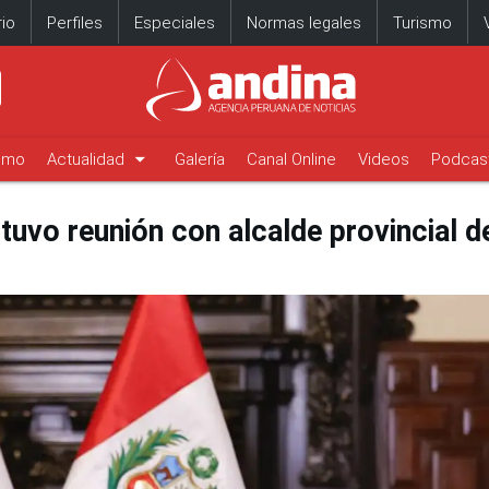
io
Perfiles
Especiales
Normas legales
Turismo
arrow_drop_down
timo
Actualidad
Galería
Canal Online
Videos
Podcas
tuvo reunión con alcalde provincial d