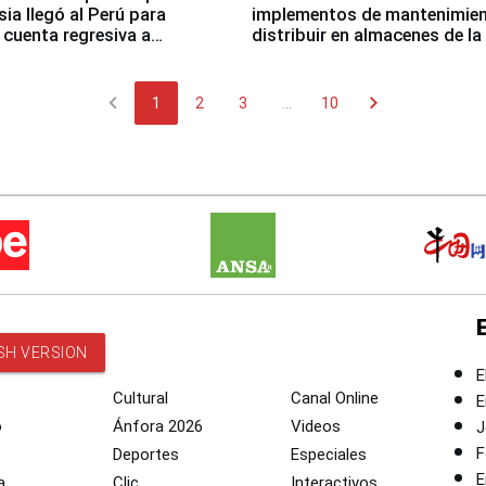
sia llegó al Perú para
implementos de mantenimien
cuenta regresiva a
distribuir en almacenes de l
icanos Lima 2027
chevron_left
chevron_right
1
2
3
...
10
SH VERSION
E
Cultural
Canal Online
E
o
Ánfora 2026
Videos
J
F
Deportes
Especiales
E
a
Clic
Interactivos