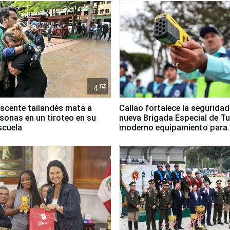
4
scente tailandés mata a
Callao fortalece la segurida
rsonas en un tiroteo en su
nueva Brigada Especial de T
scuela
moderno equipamiento para
Serenazgo