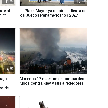
11
10
ste al
La Plaza Mayor ya respira la fiesta de
nín”
los Juegos Panamericanos 2027
6
10
bajo
Al menos 17 muertos en bombardeos
l
rusos contra Kiev y sus alrededores
ca de