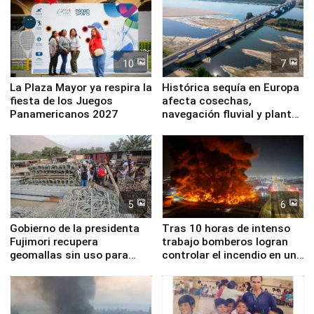
10
7
La Plaza Mayor ya respira la
Histórica sequía en Europa
fiesta de los Juegos
afecta cosechas,
Panamericanos 2027
navegación fluvial y plantas
nucleares
5
6
Gobierno de la presidenta
Tras 10 horas de intenso
Fujimori recupera
trabajo bomberos logran
geomallas sin uso para
controlar el incendio en una
proteger Santa Eulalia ante
planta química de Santiago
Fenómeno El Niño
de Chile