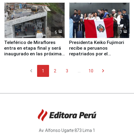
6
7
Teleférico de Miraflores
Presidenta Keiko Fujimori
entra en etapa final y será
recibe a peruanos
inaugurado en las próximas
repatriados por el
semanas
terremoto en Venezuela
chevron_left
chevron_right
1
2
3
...
10
Av. Alfonso Ugarte 873 Lima 1