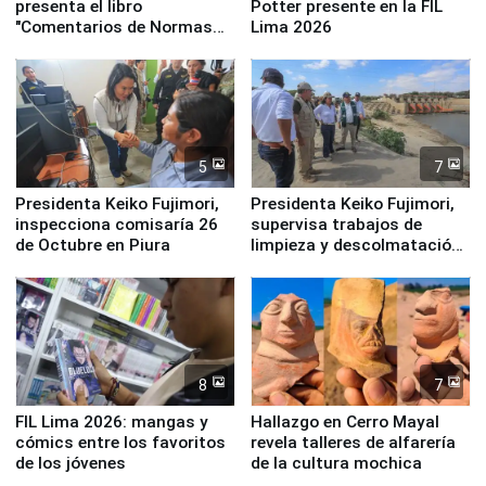
presenta el libro
Potter presente en la FIL
"Comentarios de Normas
Lima 2026
Legales: Laboral Vl .
Derecho Colectivo"
5
7
Presidenta Keiko Fujimori,
Presidenta Keiko Fujimori,
inspecciona comisaría 26
supervisa trabajos de
de Octubre en Piura
limpieza y descolmatación
en río Piura
8
7
FIL Lima 2026: mangas y
Hallazgo en Cerro Mayal
cómics entre los favoritos
revela talleres de alfarería
de los jóvenes
de la cultura mochica