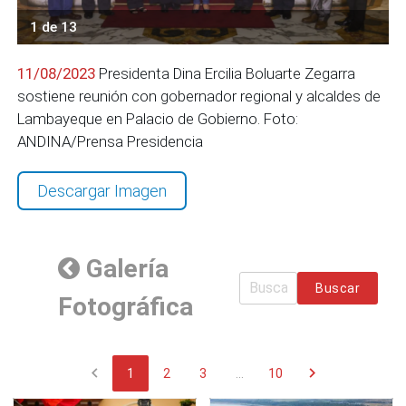
1 de 13
11/08/2023
Presidenta Dina Ercilia Boluarte Zegarra
sostiene reunión con gobernador regional y alcaldes de
Lambayeque en Palacio de Gobierno. Foto:
ANDINA/Prensa Presidencia
Descargar Imagen
Galería
Buscar
Fotográfica
chevron_left
chevron_right
1
2
3
...
10