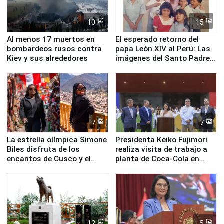
10
15
Al menos 17 muertos en
El esperado retorno del
bombardeos rusos contra
papa León XIV al Perú: Las
Kiev y sus alrededores
imágenes del Santo Padre
en su labor pastoral en
nuestro país
7
7
La estrella olímpica Simone
Presidenta Keiko Fujimori
Biles disfruta de los
realiza visita de trabajo a
encantos de Cusco y el
planta de Coca-Cola en
Valle Sagrado
Pucusana
12
5