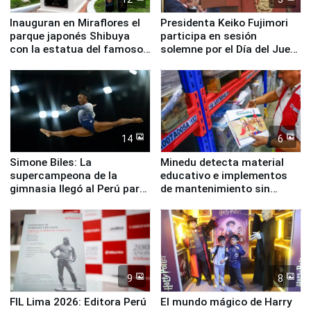
Inauguran en Miraflores el
Presidenta Keiko Fujimori
parque japonés Shibuya
participa en sesión
con la estatua del famoso
solemne por el Día del Juez
perro Hachiko
y la Jueza
14
6
Simone Biles: La
Minedu detecta material
supercampeona de la
educativo e implementos
gimnasia llegó al Perú para
de mantenimiento sin
empezar cuenta regresiva a
distribuir en almacenes de
Panamericanos Lima 2027
la UGEL 2
9
8
FIL Lima 2026: Editora Perú
El mundo mágico de Harry