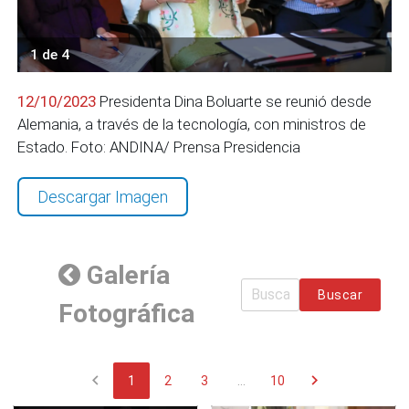
1 de 4
12/10/2023
Presidenta Dina Boluarte se reunió desde
Alemania, a través de la tecnología, con ministros de
Estado. Foto: ANDINA/ Prensa Presidencia
Descargar Imagen
Galería
Buscar
Fotográfica
chevron_left
chevron_right
1
2
3
...
10