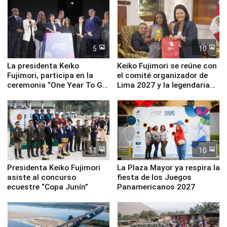
5
10
La presidenta Keiko
Keiko Fujimori se reúne con
Fujimori, participa en la
el comité organizador de
ceremonia “One Year To Go
Lima 2027 y la legendaria
de Lima 2027”
Simone Biles
11
10
Presidenta Keiko Fujimori
La Plaza Mayor ya respira la
asiste al concurso
fiesta de los Juegos
ecuestre “Copa Junín”
Panamericanos 2027