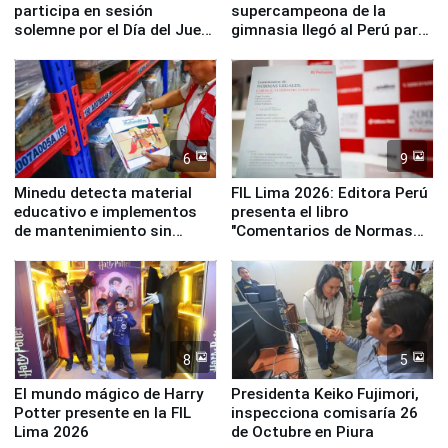
participa en sesión
supercampeona de la
solemne por el Día del Juez
gimnasia llegó al Perú para
y la Jueza
empezar cuenta regresiva a
Panamericanos Lima 2027
6
9
Minedu detecta material
FIL Lima 2026: Editora Perú
educativo e implementos
presenta el libro
de mantenimiento sin
"Comentarios de Normas
distribuir en almacenes de
Legales: Laboral Vl .
la UGEL 2
Derecho Colectivo"
8
5
El mundo mágico de Harry
Presidenta Keiko Fujimori,
Potter presente en la FIL
inspecciona comisaría 26
Lima 2026
de Octubre en Piura