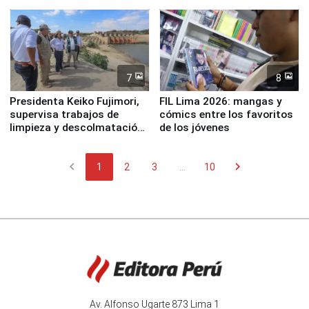
7
8
Presidenta Keiko Fujimori,
FIL Lima 2026: mangas y
supervisa trabajos de
cómics entre los favoritos
limpieza y descolmatación
de los jóvenes
en río Piura
chevron_left
chevron_right
1
2
3
...
10
Av. Alfonso Ugarte 873 Lima 1