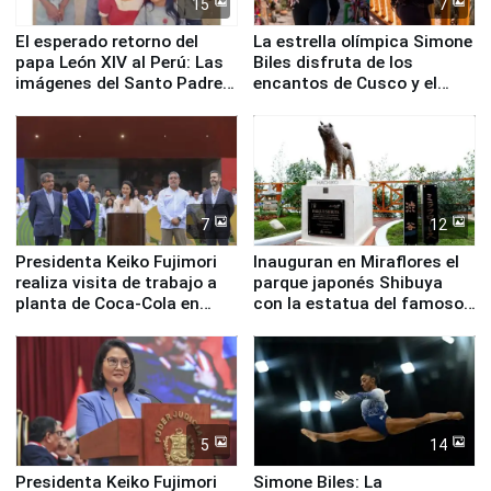
15
7
El esperado retorno del
La estrella olímpica Simone
papa León XIV al Perú: Las
Biles disfruta de los
imágenes del Santo Padre
encantos de Cusco y el
en su labor pastoral en
Valle Sagrado
nuestro país
7
12
Presidenta Keiko Fujimori
Inauguran en Miraflores el
realiza visita de trabajo a
parque japonés Shibuya
planta de Coca-Cola en
con la estatua del famoso
Pucusana
perro Hachiko
5
14
Presidenta Keiko Fujimori
Simone Biles: La