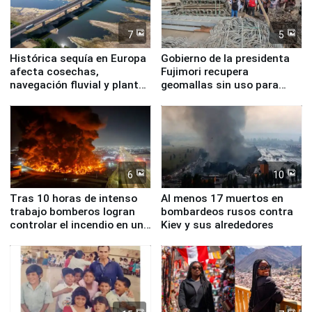
7
5
Histórica sequía en Europa
Gobierno de la presidenta
afecta cosechas,
Fujimori recupera
navegación fluvial y plantas
geomallas sin uso para
nucleares
proteger Santa Eulalia ante
Fenómeno El Niño
6
10
Tras 10 horas de intenso
Al menos 17 muertos en
trabajo bomberos logran
bombardeos rusos contra
controlar el incendio en una
Kiev y sus alrededores
planta química de Santiago
de Chile