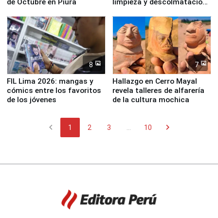
de Octubre en Piura
limpieza y descolmatación
en río Piura
8
7
FIL Lima 2026: mangas y
Hallazgo en Cerro Mayal
cómics entre los favoritos
revela talleres de alfarería
de los jóvenes
de la cultura mochica
chevron_left
chevron_right
1
2
3
...
10