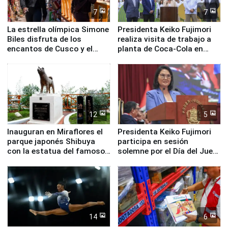
7
7
La estrella olímpica Simone
Presidenta Keiko Fujimori
Biles disfruta de los
realiza visita de trabajo a
encantos de Cusco y el
planta de Coca-Cola en
Valle Sagrado
Pucusana
12
5
Inauguran en Miraflores el
Presidenta Keiko Fujimori
parque japonés Shibuya
participa en sesión
con la estatua del famoso
solemne por el Día del Juez
perro Hachiko
y la Jueza
14
6