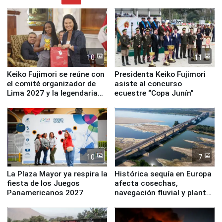
10
11
Keiko Fujimori se reúne con
Presidenta Keiko Fujimori
el comité organizador de
asiste al concurso
Lima 2027 y la legendaria
ecuestre “Copa Junín”
Simone Biles
10
7
La Plaza Mayor ya respira la
Histórica sequía en Europa
fiesta de los Juegos
afecta cosechas,
Panamericanos 2027
navegación fluvial y plantas
nucleares