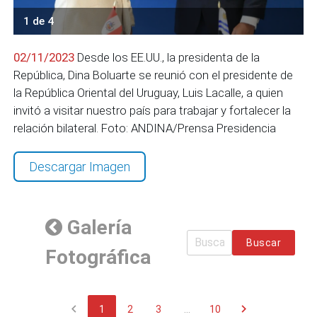
1 de 4
02/11/2023
Desde los EE.UU., la presidenta de la
República, Dina Boluarte se reunió con el presidente de
la República Oriental del Uruguay, Luis Lacalle, a quien
invitó a visitar nuestro país para trabajar y fortalecer la
relación bilateral. Foto: ANDINA/Prensa Presidencia
Descargar Imagen
Galería
Buscar
Fotográfica
chevron_left
chevron_right
1
2
3
...
10