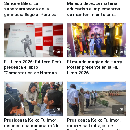
Simone Biles: La
Minedu detecta material
supercampeona de la
educativo e implementos
gimnasia llegó al Perú para
de mantenimiento sin
empezar cuenta regresiva a
distribuir en almacenes de
Panamericanos Lima 2027
la UGEL 2
9
8
FIL Lima 2026: Editora Perú
El mundo mágico de Harry
presenta el libro
Potter presente en la FIL
"Comentarios de Normas
Lima 2026
Legales: Laboral Vl .
Derecho Colectivo"
5
7
Presidenta Keiko Fujimori,
Presidenta Keiko Fujimori,
inspecciona comisaría 26
supervisa trabajos de