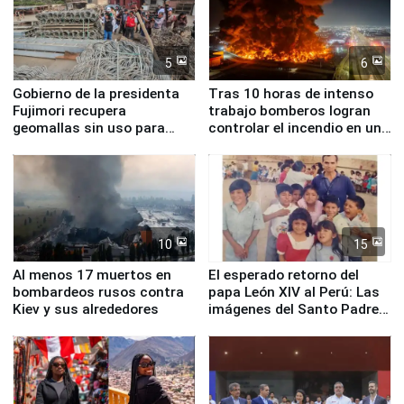
5
6
Gobierno de la presidenta
Tras 10 horas de intenso
Fujimori recupera
trabajo bomberos logran
geomallas sin uso para
controlar el incendio en una
proteger Santa Eulalia ante
planta química de Santiago
Fenómeno El Niño
de Chile
10
15
Al menos 17 muertos en
El esperado retorno del
bombardeos rusos contra
papa León XIV al Perú: Las
Kiev y sus alrededores
imágenes del Santo Padre
en su labor pastoral en
nuestro país