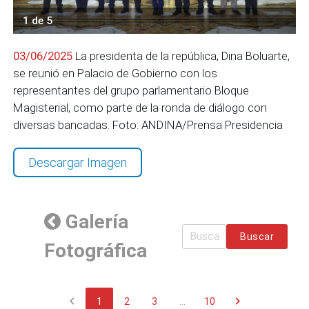
1 de 5
03/06/2025
La presidenta de la república, Dina Boluarte,
se reunió en Palacio de Gobierno con los
representantes del grupo parlamentario Bloque
Magisterial, como parte de la ronda de diálogo con
diversas bancadas. Foto: ANDINA/Prensa Presidencia
Descargar Imagen
Galería
Buscar
Fotográfica
chevron_left
chevron_right
1
2
3
...
10