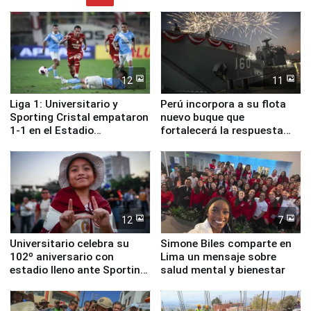
12
11
Liga 1: Universitario y
Perú incorpora a su flota
Sporting Cristal empataron
nuevo buque que
1-1 en el Estadio
fortalecerá la respuesta
Monumental
ante el fenómeno El Niño
12
7
Universitario celebra su
Simone Biles comparte en
102º aniversario con
Lima un mensaje sobre
estadio lleno ante Sporting
salud mental y bienestar
Cristal