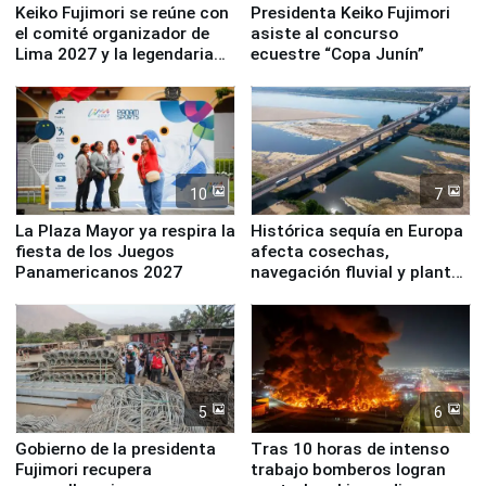
Keiko Fujimori se reúne con
Presidenta Keiko Fujimori
el comité organizador de
asiste al concurso
Lima 2027 y la legendaria
ecuestre “Copa Junín”
Simone Biles
10
7
La Plaza Mayor ya respira la
Histórica sequía en Europa
fiesta de los Juegos
afecta cosechas,
Panamericanos 2027
navegación fluvial y plantas
nucleares
5
6
Gobierno de la presidenta
Tras 10 horas de intenso
Fujimori recupera
trabajo bomberos logran