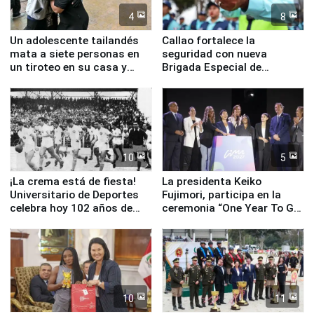
4
8
Un adolescente tailandés
Callao fortalece la
mata a siete personas en
seguridad con nueva
un tiroteo en su casa y
Brigada Especial de
escuela
Turismo y moderno
equipamiento para
Serenazgo
10
5
¡La crema está de fiesta!
La presidenta Keiko
Universitario de Deportes
Fujimori, participa en la
celebra hoy 102 años de
ceremonia “One Year To Go
fundación
de Lima 2027”
10
11