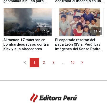
geomallas sin uso para
controlar el incendio en una
proteger Santa Eulalia ante
planta química de Santiago
Fenómeno El Niño
de Chile
10
15
Al menos 17 muertos en
El esperado retorno del
bombardeos rusos contra
papa León XIV al Perú: Las
Kiev y sus alrededores
imágenes del Santo Padre
en su labor pastoral en
nuestro país
chevron_left
chevron_right
1
2
3
...
10