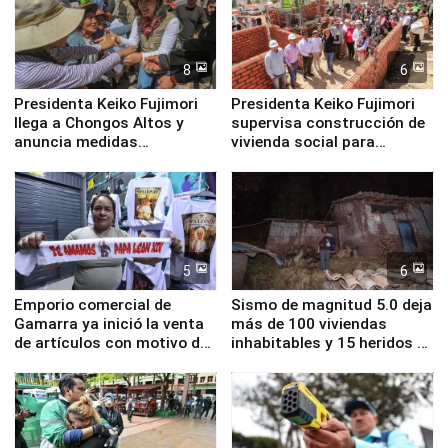
8
6
Presidenta Keiko Fujimori
Presidenta Keiko Fujimori
llega a Chongos Altos y
supervisa construcción de
anuncia medidas
vivienda social para
inmediatas en vivienda,
familias afectadas por
educación, salud y empleo
sismo en Junín
5
6
Emporio comercial de
Sismo de magnitud 5.0 deja
Gamarra ya inició la venta
más de 100 viviendas
de artículos con motivo de
inhabitables y 15 heridos en
la visita del papa León XIV
Junín