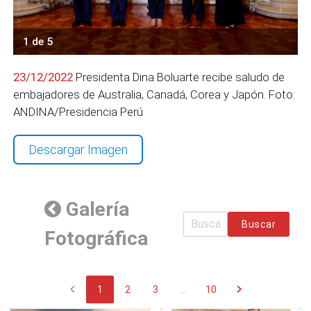
1 de 5
23/12/2022
Presidenta Dina Boluarte recibe saludo de
embajadores de Australia, Canadá, Corea y Japón. Foto:
ANDINA/Presidencia Perú
Descargar Imagen
Galería
Buscar
Fotográfica
chevron_left
chevron_right
1
2
3
...
10