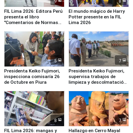
9
8
FIL Lima 2026: Editora Perú
El mundo mágico de Harry
presenta el libro
Potter presente en la FIL
"Comentarios de Normas
Lima 2026
Legales: Laboral Vl .
Derecho Colectivo"
5
7
Presidenta Keiko Fujimori,
Presidenta Keiko Fujimori,
inspecciona comisaría 26
supervisa trabajos de
de Octubre en Piura
limpieza y descolmatación
en río Piura
8
7
FIL Lima 2026: mangas y
Hallazgo en Cerro Mayal