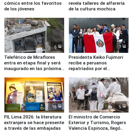
cómics entre los favoritos
revela talleres de alfarería
de los jóvenes
de la cultura mochica
6
7
Teleférico de Miraflores
Presidenta Keiko Fujimori
entra en etapa final y será
recibe a peruanos
inaugurado en las próximas
repatriados por el
semanas
terremoto en Venezuela
16
5
FIL Lima 2026: la literatura
El ministro de Comercio
extranjera se hace presente
Exterior y Turismo, Rogers
a través de las embajadas
Valencia Espinoza, llegó