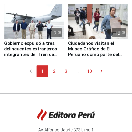
esta mañana a la ciudad de
Nasca
7
12
Gobierno expulsó a tres
Ciudadanos visitan el
delincuentes extranjeros
Museo Gráfico de El
integrantes del Tren de
Peruano como parte del
Aragua
programa Museos Abiertos
chevron_left
chevron_right
1
2
3
...
10
Av. Alfonso Ugarte 873 Lima 1