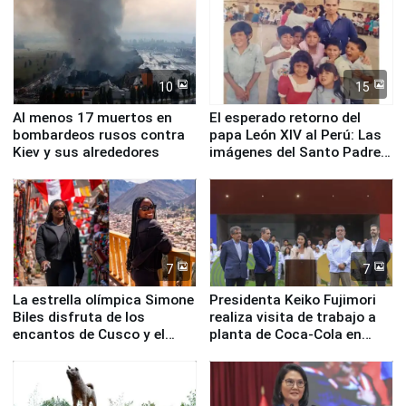
10
15
Al menos 17 muertos en
El esperado retorno del
bombardeos rusos contra
papa León XIV al Perú: Las
Kiev y sus alrededores
imágenes del Santo Padre
en su labor pastoral en
nuestro país
7
7
La estrella olímpica Simone
Presidenta Keiko Fujimori
Biles disfruta de los
realiza visita de trabajo a
encantos de Cusco y el
planta de Coca-Cola en
Valle Sagrado
Pucusana