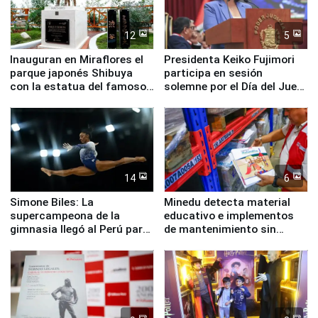
12
5
Inauguran en Miraflores el
Presidenta Keiko Fujimori
parque japonés Shibuya
participa en sesión
con la estatua del famoso
solemne por el Día del Juez
perro Hachiko
y la Jueza
14
6
Simone Biles: La
Minedu detecta material
supercampeona de la
educativo e implementos
gimnasia llegó al Perú para
de mantenimiento sin
empezar cuenta regresiva a
distribuir en almacenes de
Panamericanos Lima 2027
la UGEL 2