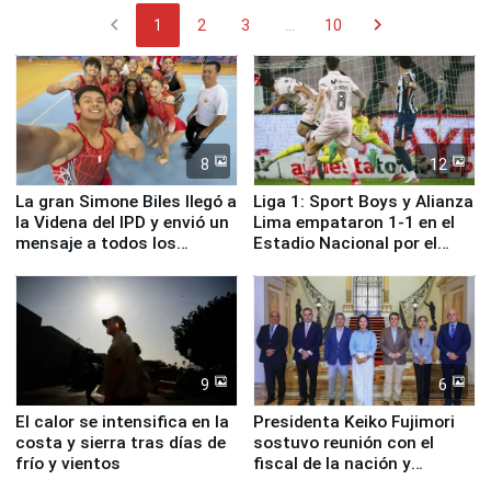
chevron_left
chevron_right
1
2
3
...
10
8
12
La gran Simone Biles llegó a
Liga 1: Sport Boys y Alianza
la Videna del IPD y envió un
Lima empataron 1-1 en el
mensaje a todos los
Estadio Nacional por el
deportistas del Perú
Torneo Clausura
9
6
El calor se intensifica en la
Presidenta Keiko Fujimori
costa y sierra tras días de
sostuvo reunión con el
frío y vientos
fiscal de la nación y
ministros de Estado