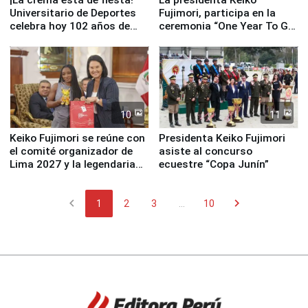
¡La crema está de fiesta!
La presidenta Keiko
Universitario de Deportes
Fujimori, participa en la
celebra hoy 102 años de
ceremonia “One Year To Go
fundación
de Lima 2027”
10
11
Keiko Fujimori se reúne con
Presidenta Keiko Fujimori
el comité organizador de
asiste al concurso
Lima 2027 y la legendaria
ecuestre “Copa Junín”
Simone Biles
chevron_left
chevron_right
1
2
3
...
10