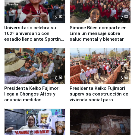
12
7
Universitario celebra su
Simone Biles comparte en
102º aniversario con
Lima un mensaje sobre
estadio lleno ante Sporting
salud mental y bienestar
Cristal
8
6
Presidenta Keiko Fujimori
Presidenta Keiko Fujimori
llega a Chongos Altos y
supervisa construcción de
anuncia medidas
vivienda social para
inmediatas en vivienda,
familias afectadas por
educación, salud y empleo
sismo en Junín