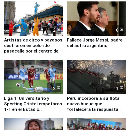
12
8
Artistas de circo y payasos
Fallece Jorge Messi, padre
desfilaron en colorido
del astro argentino
pasacalle por el centro de
Lima
12
11
Liga 1: Universitario y
Perú incorpora a su flota
Sporting Cristal empataron
nuevo buque que
1-1 en el Estadio
fortalecerá la respuesta
Monumental
ante el fenómeno El Niño