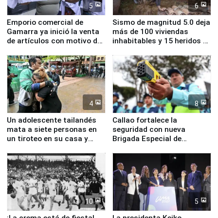
5
6
Emporio comercial de
Sismo de magnitud 5.0 deja
Gamarra ya inició la venta
más de 100 viviendas
de artículos con motivo de
inhabitables y 15 heridos en
la visita del papa León XIV
Junín
4
8
Un adolescente tailandés
Callao fortalece la
mata a siete personas en
seguridad con nueva
un tiroteo en su casa y
Brigada Especial de
escuela
Turismo y moderno
equipamiento para
Serenazgo
10
5