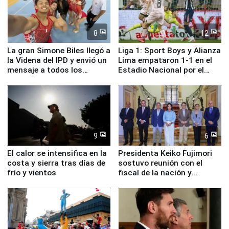
8
12
La gran Simone Biles llegó a
Liga 1: Sport Boys y Alianza
la Videna del IPD y envió un
Lima empataron 1-1 en el
mensaje a todos los
Estadio Nacional por el
deportistas del Perú
Torneo Clausura
9
6
El calor se intensifica en la
Presidenta Keiko Fujimori
costa y sierra tras días de
sostuvo reunión con el
frío y vientos
fiscal de la nación y
ministros de Estado