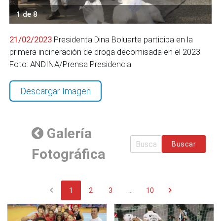
1 de 8
21/02/2023
Presidenta Dina Boluarte participa en la
primera incineración de droga decomisada en el 2023.
Foto: ANDINA/Prensa Presidencia
Descargar Imagen
Galería
Buscar
Fotográfica
chevron_left
chevron_right
1
2
3
...
10