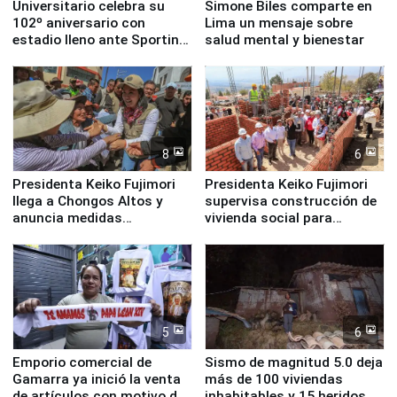
Universitario celebra su
Simone Biles comparte en
102º aniversario con
Lima un mensaje sobre
estadio lleno ante Sporting
salud mental y bienestar
Cristal
8
6
Presidenta Keiko Fujimori
Presidenta Keiko Fujimori
llega a Chongos Altos y
supervisa construcción de
anuncia medidas
vivienda social para
inmediatas en vivienda,
familias afectadas por
educación, salud y empleo
sismo en Junín
5
6
Emporio comercial de
Sismo de magnitud 5.0 deja
Gamarra ya inició la venta
más de 100 viviendas
de artículos con motivo de
inhabitables y 15 heridos en