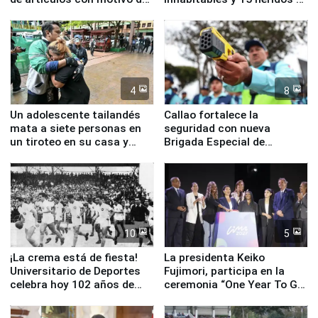
la visita del papa León XIV
Junín
4
8
Un adolescente tailandés
Callao fortalece la
mata a siete personas en
seguridad con nueva
un tiroteo en su casa y
Brigada Especial de
escuela
Turismo y moderno
equipamiento para
Serenazgo
10
5
¡La crema está de fiesta!
La presidenta Keiko
Universitario de Deportes
Fujimori, participa en la
celebra hoy 102 años de
ceremonia “One Year To Go
fundación
de Lima 2027”