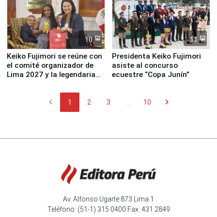
10
11
Keiko Fujimori se reúne con
Presidenta Keiko Fujimori
el comité organizador de
asiste al concurso
Lima 2027 y la legendaria
ecuestre “Copa Junín”
Simone Biles
chevron_left
chevron_right
1
2
3
...
10
Av. Alfonso Ugarte 873 Lima 1
Teléfono: (51-1) 315 0400 Fax: 431 2849