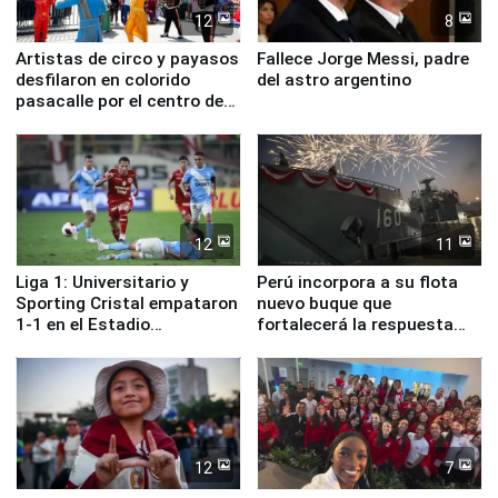
12
8
Artistas de circo y payasos
Fallece Jorge Messi, padre
desfilaron en colorido
del astro argentino
pasacalle por el centro de
Lima
12
11
Liga 1: Universitario y
Perú incorpora a su flota
Sporting Cristal empataron
nuevo buque que
1-1 en el Estadio
fortalecerá la respuesta
Monumental
ante el fenómeno El Niño
12
7